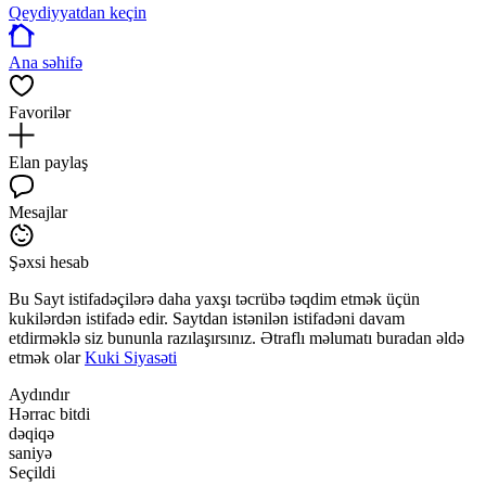
Qeydiyyatdan keçin
Ana səhifə
Favorilər
Elan paylaş
Mesajlar
Şəxsi hesab
Bu Sayt istifadəçilərə daha yaxşı təcrübə təqdim etmək üçün
kukilərdən istifadə edir. Saytdan istənilən istifadəni davam
etdirməklə siz bununla razılaşırsınız. Ətraflı məlumatı buradan əldə
etmək olar
Kuki Siyasəti
Aydındır
Hərrac bitdi
dəqiqə
saniyə
Seçildi