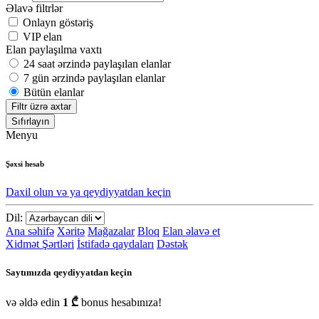
Əlavə filtrlər
Onlayn göstəriş
VIP elan
Elan paylaşılma vaxtı
24 saat ərzində paylaşılan elanlar
7 gün ərzində paylaşılan elanlar
Bütün elanlar
Filtr üzrə axtar
Sıfırlayın
Menyu
Şəxsi hesab
Daxil olun və ya qeydiyyatdan keçin
Dil:
Ana səhifə
Xəritə
Mağazalar
Bloq
Elan əlavə et
Xidmət Şərtləri
İstifadə qaydaları
Dəstək
Saytımızda qeydiyyatdan keçin
və əldə edin
1 ₾
bonus hesabınıza!