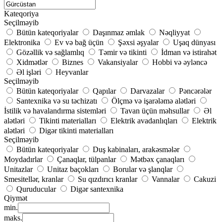
Kateqoriya
Seçilməyib
Bütün kateqoriyalar
Daşınmaz əmlak
Nəqliyyat
Elektronika
Ev və bağ üçün
Şəxsi əşyalar
Uşaq dünyası
Gözəllik və sağlamlıq
Təmir və tikinti
İdman və istirahət
Xidmətlər
Biznes
Vakansiyalar
Hobbi və əyləncə
Əl işləri
Heyvanlar
Seçilməyib
Bütün kateqoriyalar
Qapılar
Darvazalar
Pəncərələr
Santexnika və su təchizatı
Ölçmə və işarələmə alətləri
İstilik və havalandırma sistemləri
Tavan üçün məhsullar
Əl
alətləri
Tikinti materialları
Elektrik avadanlıqları
Elektrik
alətləri
Digər tikinti materialları
Seçilməyib
Bütün kateqoriyalar
Duş kabinaları, arakəsmələr
Moydadırlar
Çanaqlar, tülpanlar
Mətbəx çanaqları
Unitazlar
Unitaz baçokları
Borular və şlanqlar
Smesitellər, kranlar
Su qızdırıcı kranlar
Vannalar
Cakuzi
Quruducular
Digər santexnika
Qiymət
min.
maks.