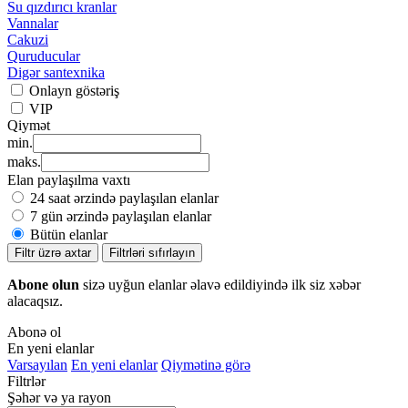
Su qızdırıcı kranlar
Vannalar
Cakuzi
Quruducular
Digər santexnika
Onlayn göstəriş
VIP
Qiymət
min.
maks.
Elan paylaşılma vaxtı
24 saat ərzində paylaşılan elanlar
7 gün ərzində paylaşılan elanlar
Bütün elanlar
Filtr üzrə axtar
Filtrləri sıfırlayın
Abone olun
sizə uyğun elanlar əlavə edildiyində ilk siz xəbər
alacaqsız.
Abonə ol
En yeni elanlar
Varsayılan
En yeni elanlar
Qiymətinə görə
Filtrlər
Şəhər və ya rayon