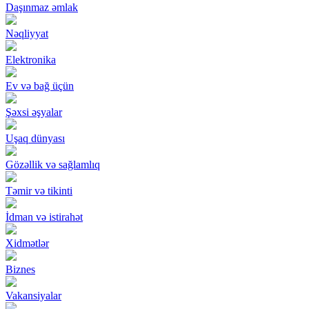
Daşınmaz əmlak
Nəqliyyat
Elektronika
Ev və bağ üçün
Şəxsi əşyalar
Uşaq dünyası
Gözəllik və sağlamlıq
Təmir və tikinti
İdman və istirahət
Xidmətlər
Biznes
Vakansiyalar