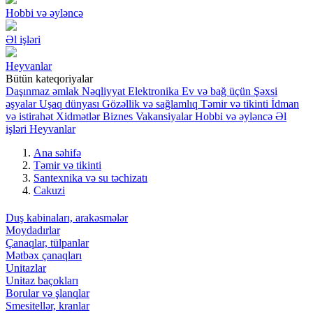
Hobbi və əyləncə
Əl işləri
Heyvanlar
Bütün kateqoriyalar
Daşınmaz əmlak
Nəqliyyat
Elektronika
Ev və bağ üçün
Şəxsi
əşyalar
Uşaq dünyası
Gözəllik və sağlamlıq
Təmir və tikinti
İdman
və istirahət
Xidmətlər
Biznes
Vakansiyalar
Hobbi və əyləncə
Əl
işləri
Heyvanlar
Ana səhifə
Təmir və tikinti
Santexnika və su təchizatı
Cakuzi
Duş kabinaları, arakəsmələr
Moydadırlar
Çanaqlar, tülpanlar
Mətbəx çanaqları
Unitazlar
Unitaz baçokları
Borular və şlanqlar
Smesitellər, kranlar