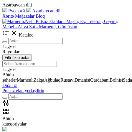
Azərbaycan dili
Русский
Azərbaycan dili
Xəritə
Mağazalar
Bloq
Kataloq
Ləğv et
Rayonlar
Filtr üzrə axtar
Ləğv et
Bütün
şəhərlər
Marneuli
Zalqa
Ağbulaq
Rustavi
Dmanisi
Qardabani
Bolnisi
Sada
Daxil ol
Pulsuz elan yerləşdirin
Bütün
kateqoriyalar