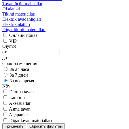
Tavan üçün məhsullar
Əl alətləri
Tikinti materialları
Elektrik avadanlıqları
Elektrik alətləri
Digər tikinti materialları
Онлайн-показ
VIP
Qiymət
от
до
Срок размещения
За 24 часа
За 7 дней
За все время
Növ
Dartma tavan
Lambrin
Aksesuarlar
Asma tavan
Alçıpanlar
Digər tavan materialları
Применить
Сбросить фильтры