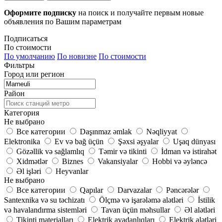
Оформите подписку
на поиск и получайте первым новые
объявления по Вашим параметрам
Подписаться
По стоимости
По умолчанию
По новизне
По стоимости
Фильтры
Город или регион
Район
Категория
Не выбрано
Все категории
Daşınmaz əmlak
Nəqliyyat
Elektronika
Ev və bağ üçün
Şəxsi əşyalar
Uşaq dünyası
Gözəllik və sağlamlıq
Təmir və tikinti
İdman və istirahət
Xidmətlər
Biznes
Vakansiyalar
Hobbi və əyləncə
Əl işləri
Heyvanlar
Не выбрано
Все категории
Qapılar
Darvazalar
Pəncərələr
Santexnika və su təchizatı
Ölçmə və işarələmə alətləri
İstilik
və havalandırma sistemləri
Tavan üçün məhsullar
Əl alətləri
Tikinti materialları
Elektrik avadanlıqları
Elektrik alətləri