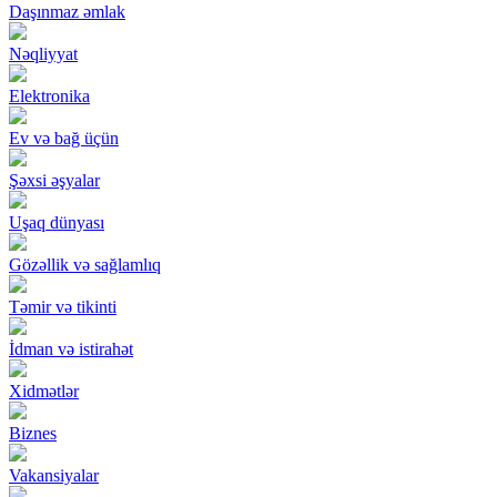
Daşınmaz əmlak
Nəqliyyat
Elektronika
Ev və bağ üçün
Şəxsi əşyalar
Uşaq dünyası
Gözəllik və sağlamlıq
Təmir və tikinti
İdman və istirahət
Xidmətlər
Biznes
Vakansiyalar