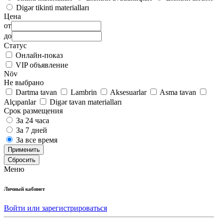
Digər tikinti materialları
Цена
от
до
Статус
Онлайн-показ
VIP объявление
Növ
Не выбрано
Dartma tavan
Lambrin
Aksesuarlar
Asma tavan
Alçıpanlar
Digər tavan materialları
Срок размещения
За 24 часа
За 7 дней
За все время
Применить
Сбросить
Меню
Личный кабинет
Войти или зарегистрироваться