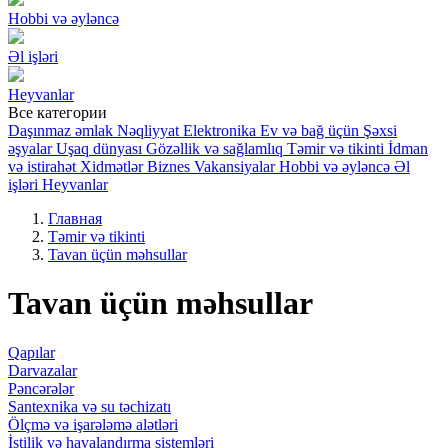
Hobbi və əyləncə
Əl işləri
Heyvanlar
Все категории
Daşınmaz əmlak
Nəqliyyat
Elektronika
Ev və bağ üçün
Şəxsi
əşyalar
Uşaq dünyası
Gözəllik və sağlamlıq
Təmir və tikinti
İdman
və istirahət
Xidmətlər
Biznes
Vakansiyalar
Hobbi və əyləncə
Əl
işləri
Heyvanlar
Главная
Təmir və tikinti
Tavan üçün məhsullar
Tavan üçün məhsullar
Qapılar
Darvazalar
Pəncərələr
Santexnika və su təchizatı
Ölçmə və işarələmə alətləri
İstilik və havalandırma sistemləri