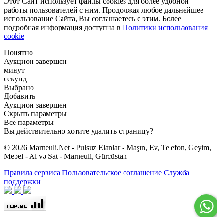
Этот Сайт использует файлы cookies для более удобной
работы пользователей с ним. Продолжая любое дальнейшее
использование Сайта, Вы соглашаетесь с этим. Более
подробная информация доступна в
Политики использования
cookie
Понятно
Аукцион завершен
минут
секунд
Выбрано
Добавить
Аукцион завершен
Скрыть параметры
Все параметры
Вы действительно хотите удалить страницу?
© 2026 Marneuli.Net - Pulsuz Elanlar - Maşın, Ev, Telefon, Geyim,
Mebel - Al və Sat - Marneuli, Gürcüstan
Правила сервиса
Пользовательское соглашение
Служба
поддержки