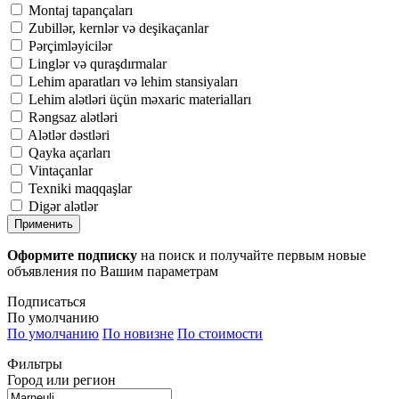
Montaj tapançaları
Zubillər, kernlər və deşikaçanlar
Pərçimləyicilər
Linglər və quraşdırmalar
Lehim aparatları və lehim stansiyaları
Lehim alətləri üçün məxaric materialları
Rəngsaz alətləri
Alətlər dəstləri
Qayka açarları
Vintaçanlar
Texniki maqqaşlar
Digər alətlər
Применить
Оформите подписку
на поиск и получайте первым новые
объявления по Вашим параметрам
Подписаться
По умолчанию
По умолчанию
По новизне
По стоимости
Фильтры
Город или регион