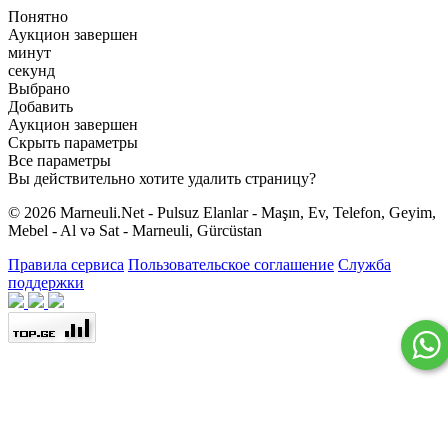
Понятно
Аукцион завершен
минут
секунд
Выбрано
Добавить
Аукцион завершен
Скрыть параметры
Все параметры
Вы действительно хотите удалить страницу?
© 2026 Marneuli.Net - Pulsuz Elanlar - Maşın, Ev, Telefon, Geyim,
Mebel - Al və Sat - Marneuli, Gürcüstan
Правила сервиса
Пользовательское соглашение
Служба
поддержки