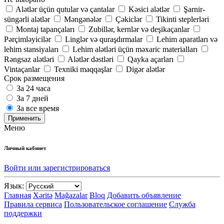
Alətlər üçün qutular və çantalar
Kəsici alətlər
Şarnir-
süngərli alətlər
Məngənələr
Çəkiclər
Tikinti steplerləri
Montaj tapançaları
Zubillər, kernlər və deşikaçanlar
Pərçimləyicilər
Linglər və quraşdırmalar
Lehim aparatları və
lehim stansiyaları
Lehim alətləri üçün məxaric materialları
Rəngsaz alətləri
Alətlər dəstləri
Qayka açarları
Vintaçanlar
Texniki maqqaşlar
Digər alətlər
Срок размещения
За 24 часа
За 7 дней
За все время
Применить
Меню
Личный кабинет
Войти или зарегистрироваться
Язык:
Главная
Xəritə
Mağazalar
Bloq
Добавить объявление
Правила сервиса
Пользовательское соглашение
Служба
поддержки