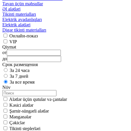
Tavan üçün məhsullar
Əl alətləri
Tikinti materialları
Elektrik avadanlıqları
Elektrik alətləri
Digər tikinti materialları
Онлайн-показ
VIP
Qiymət
от
до
Срок размещения
За 24 часа
За 7 дней
За все время
Növ
Alətlər üçün qutular və çantalar
Kəsici alətlər
Şarnir-süngərli alətlər
Məngənələr
Çəkiclər
Tikinti steplerləri