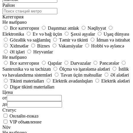
Район
Категория
Не выбрано
Все категории
Daşınmaz əmlak
Nəqliyyat
Elektronika
Ev və bağ üçün
Şəxsi əşyalar
Uşaq dünyası
Gözəllik və sağlamlıq
Təmir və tikinti
İdman və istirahət
Xidmətlər
Biznes
Vakansiyalar
Hobbi və əyləncə
Əl işləri
Heyvanlar
Не выбрано
Все категории
Qapılar
Darvazalar
Pəncərələr
Santexnika və su təchizatı
Ölçmə və işarələmə alətləri
İstilik
və havalandırma sistemləri
Tavan üçün məhsullar
Əl alətləri
Tikinti materialları
Elektrik avadanlıqları
Elektrik alətləri
Digər tikinti materialları
Цена
от
до
Статус
Онлайн-показ
VIP объявление
Növ
Не выбрано