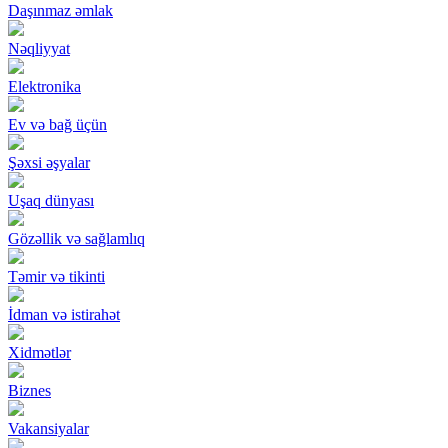
Daşınmaz əmlak
Nəqliyyat
Elektronika
Ev və bağ üçün
Şəxsi əşyalar
Uşaq dünyası
Gözəllik və sağlamlıq
Təmir və tikinti
İdman və istirahət
Xidmətlər
Biznes
Vakansiyalar