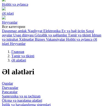
Hobbi və əyləncə
Əl işləri
Heyvanlar
Все категории
Daşınmaz əmlak
Nəqliyyat
Elektronika
Ev və bağ üçün
Şəxsi
əşyalar
Uşaq dünyası
Gözəllik və sağlamlıq
Təmir və tikinti
İdman
və istirahət
Xidmətlər
Biznes
Vakansiyalar
Hobbi və əyləncə
Əl
işləri
Heyvanlar
Главная
Təmir və tikinti
Əl alətləri
Əl alətləri
Qapılar
Darvazalar
Pəncərələr
Santexnika və su təchizatı
Ölçmə və işarələmə alətləri
İstilik və havalandırma sistemləri