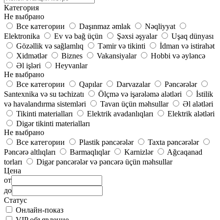
Категория
Не выбрано
Все категории
Daşınmaz əmlak
Nəqliyyat
Elektronika
Ev və bağ üçün
Şəxsi əşyalar
Uşaq dünyası
Gözəllik və sağlamlıq
Təmir və tikinti
İdman və istirahət
Xidmətlər
Biznes
Vakansiyalar
Hobbi və əyləncə
Əl işləri
Heyvanlar
Не выбрано
Все категории
Qapılar
Darvazalar
Pəncərələr
Santexnika və su təchizatı
Ölçmə və işarələmə alətləri
İstilik
və havalandırma sistemləri
Tavan üçün məhsullar
Əl alətləri
Tikinti materialları
Elektrik avadanlıqları
Elektrik alətləri
Digər tikinti materialları
Не выбрано
Все категории
Plastik pəncərələr
Taxta pəncərələr
Pəncərə altlıqları
Barmaqlıqlar
Karnizlər
Ağcaqanad
torları
Digər pəncərələr və pəncərə üçün məhsullar
Цена
от
до
Статус
Онлайн-показ
VIP объявление