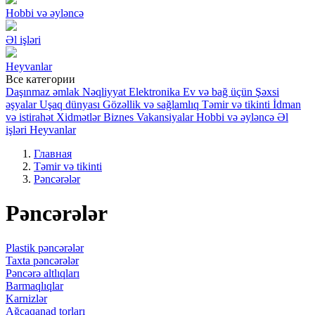
Hobbi və əyləncə
Əl işləri
Heyvanlar
Все категории
Daşınmaz əmlak
Nəqliyyat
Elektronika
Ev və bağ üçün
Şəxsi
əşyalar
Uşaq dünyası
Gözəllik və sağlamlıq
Təmir və tikinti
İdman
və istirahət
Xidmətlər
Biznes
Vakansiyalar
Hobbi və əyləncə
Əl
işləri
Heyvanlar
Главная
Təmir və tikinti
Pəncərələr
Pəncərələr
Plastik pəncərələr
Taxta pəncərələr
Pəncərə altlıqları
Barmaqlıqlar
Karnizlər
Ağcaqanad torları