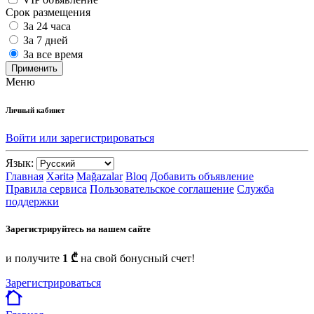
Срок размещения
За 24 часа
За 7 дней
За все время
Применить
Меню
Личный кабинет
Войти или зарегистрироваться
Язык:
Главная
Xəritə
Mağazalar
Bloq
Добавить объявление
Правила сервиса
Пользовательское соглашение
Служба
поддержки
Зарегистрируйтесь на нашем сайте
и получите
1 ₾
на свой бонусный счет!
Зарегистрироваться