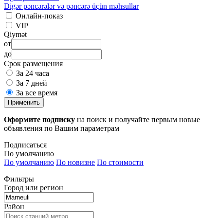
Digər pəncərələr və pəncərə üçün məhsullar
Онлайн-показ
VIP
Qiymət
от
до
Срок размещения
За 24 часа
За 7 дней
За все время
Применить
Оформите подписку
на поиск и получайте первым новые
объявления по Вашим параметрам
Подписаться
По умолчанию
По умолчанию
По новизне
По стоимости
Фильтры
Город или регион
Район