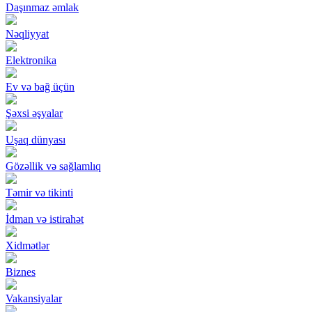
Daşınmaz əmlak
Nəqliyyat
Elektronika
Ev və bağ üçün
Şəxsi əşyalar
Uşaq dünyası
Gözəllik və sağlamlıq
Təmir və tikinti
İdman və istirahət
Xidmətlər
Biznes
Vakansiyalar