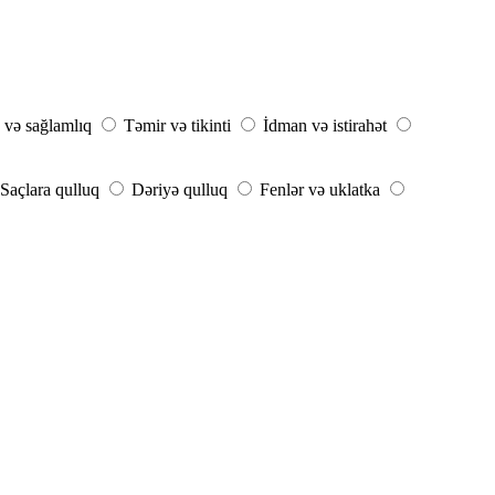
 və sağlamlıq
Təmir və tikinti
İdman və istirahət
Saçlara qulluq
Dəriyə qulluq
Fenlər və uklatka