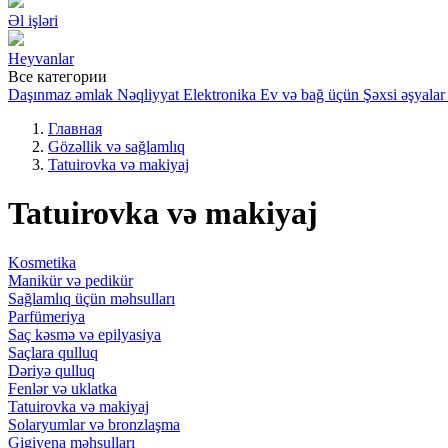
Əl işləri
Heyvanlar
Все категории
Daşınmaz əmlak
Nəqliyyat
Elektronika
Ev və bağ üçün
Şəxsi əşyalar
Главная
Gözəllik və sağlamlıq
Tatuirovka və makiyaj
Tatuirovka və makiyaj
Kosmetika
Manikür və pedikür
Sağlamlıq üçün məhsulları
Parfümeriya
Saç kəsmə və epilyasiya
Saçlara qulluq
Dəriyə qulluq
Fenlər və uklatka
Tatuirovka və makiyaj
Solaryumlar və bronzlaşma
Gigiyena məhsulları