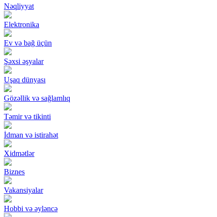
Nəqliyyat
Elektronika
Ev və bağ üçün
Şəxsi əşyalar
Uşaq dünyası
Gözəllik və sağlamlıq
Təmir və tikinti
İdman və istirahət
Xidmətlər
Biznes
Vakansiyalar
Hobbi və əyləncə