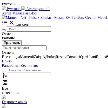
Русский
Русский
Azərbaycan dili
Xəritə
Mağazalar
Bloq
Каталог
Отмена
Районы
Применить
Отмена
Все города
Marneuli
Zalqa
Ağbulaq
Rustavi
Dmanisi
Qardabani
Bolnisi
Войти
Разместить бесплатно
Все
категории
Daşınmaz əmlak