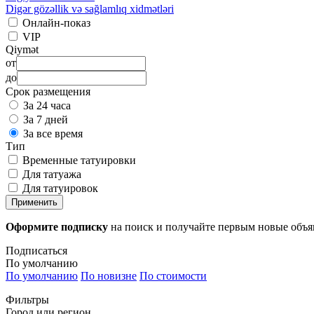
Digər gözəllik və sağlamlıq xidmətləri
Онлайн-показ
VIP
Qiymət
от
до
Срок размещения
За 24 часа
За 7 дней
За все время
Тип
Временные татуировки
Для татуажа
Для татуировок
Применить
Оформите подписку
на поиск и получайте первым новые объ
Подписаться
По умолчанию
По умолчанию
По новизне
По стоимости
Фильтры
Город или регион