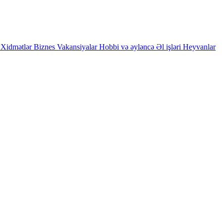
Xidmətlər
Biznes
Vakansiyalar
Hobbi və əyləncə
Əl işləri
Heyvanlar