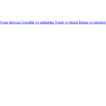
Uşaq dünyası
Gözəllik və sağlamlıq
Təmir və tikinti
İdman və istirahət