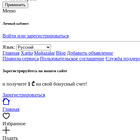
Применить
Меню
Личный кабинет
Войти или зарегистрироваться
Язык:
Главная
Xəritə
Mağazalar
Bloq
Добавить объявление
Правила сервиса
Пользовательское соглашение
Служба поддер
Зарегистрируйтесь на нашем сайте
и получите
1 ₾
на свой бонусный счет!
Зарегистрироваться
Главная
Избранное
Подать