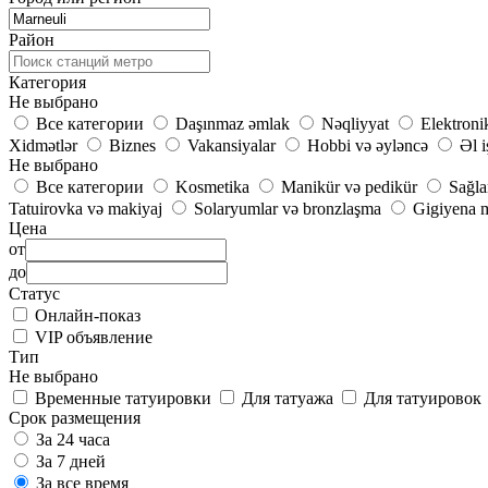
Район
Категория
Не выбрано
Все категории
Daşınmaz əmlak
Nəqliyyat
Elektroni
Xidmətlər
Biznes
Vakansiyalar
Hobbi və əyləncə
Əl i
Не выбрано
Все категории
Kosmetika
Manikür və pedikür
Sağla
Tatuirovka və makiyaj
Solaryumlar və bronzlaşma
Gigiyena m
Цена
от
до
Статус
Онлайн-показ
VIP объявление
Тип
Не выбрано
Временные татуировки
Для татуажа
Для татуировок
Срок размещения
За 24 часа
За 7 дней
За все время