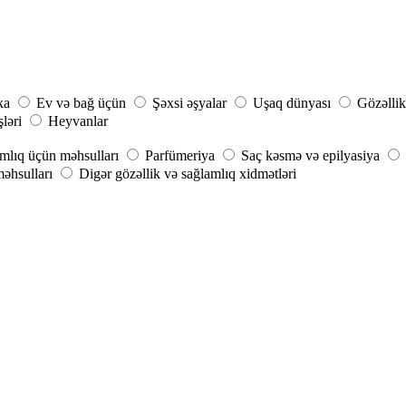
ka
Ev və bağ üçün
Şəxsi əşyalar
Uşaq dünyası
Gözəllik
şləri
Heyvanlar
mlıq üçün məhsulları
Parfümeriya
Saç kəsmə və epilyasiya
əhsulları
Digər gözəllik və sağlamlıq xidmətləri