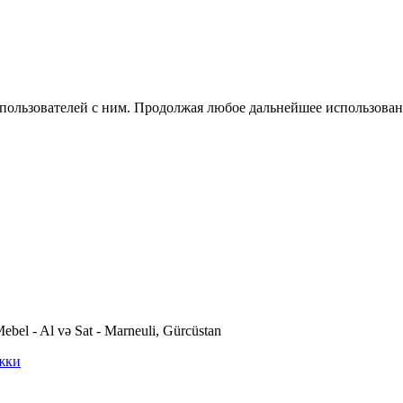
 пользователей с ним. Продолжая любое дальнейшее использован
ebel - Al və Sat - Marneuli, Gürcüstan
жки