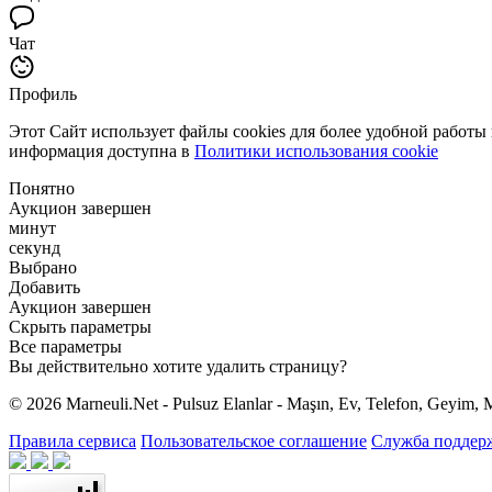
Чат
Профиль
Этот Сайт использует файлы cookies для более удобной работы
информация доступна в
Политики использования cookie
Понятно
Аукцион завершен
минут
секунд
Выбрано
Добавить
Аукцион завершен
Скрыть параметры
Все параметры
Вы действительно хотите удалить страницу?
© 2026 Marneuli.Net - Pulsuz Elanlar - Maşın, Ev, Telefon, Geyim, M
Правила сервиса
Пользовательское соглашение
Служба поддер