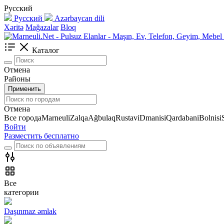
Русский
Русский
Azərbaycan dili
Xəritə
Mağazalar
Bloq
Каталог
Отмена
Районы
Применить
Отмена
Все города
Marneuli
Zalqa
Ağbulaq
Rustavi
Dmanisi
Qardabani
Bolnisi
Войти
Разместить бесплатно
Все
категории
Daşınmaz əmlak