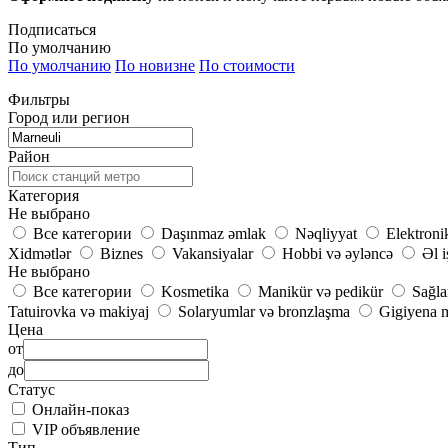
Подписаться
По умолчанию
По умолчанию
По новизне
По стоимости
Фильтры
Город или регион
Район
Категория
Не выбрано
Все категории
Daşınmaz əmlak
Nəqliyyat
Elektroni
Xidmətlər
Biznes
Vakansiyalar
Hobbi və əyləncə
Əl i
Не выбрано
Все категории
Kosmetika
Manikür və pedikür
Sağla
Tatuirovka və makiyaj
Solaryumlar və bronzlaşma
Gigiyena m
Цена
от
до
Статус
Онлайн-показ
VIP объявление
Тип