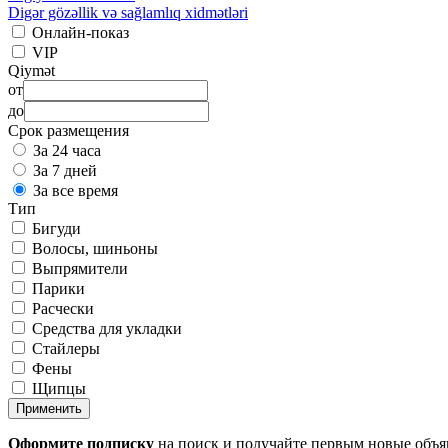
Digər gözəllik və sağlamlıq xidmətləri
Онлайн-показ
VIP
Qiymət
от
до
Срок размещения
За 24 часа
За 7 дней
За все время
Тип
Бигуди
Волосы, шиньоны
Выпрямители
Парики
Расчески
Средства для укладки
Стайлеры
Фены
Щипцы
Применить
Оформите подписку
на поиск и получайте первым новые объ