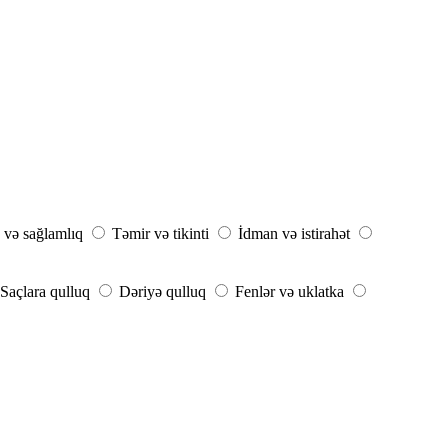
 və sağlamlıq
Təmir və tikinti
İdman və istirahət
Saçlara qulluq
Dəriyə qulluq
Fenlər və uklatka