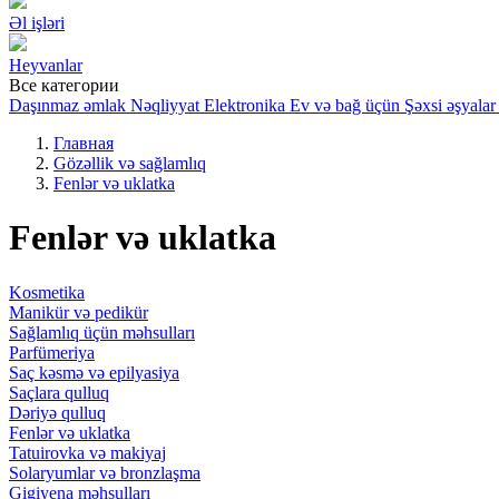
Əl işləri
Heyvanlar
Все категории
Daşınmaz əmlak
Nəqliyyat
Elektronika
Ev və bağ üçün
Şəxsi əşyalar
Главная
Gözəllik və sağlamlıq
Fenlər və uklatka
Fenlər və uklatka
Kosmetika
Manikür və pedikür
Sağlamlıq üçün məhsulları
Parfümeriya
Saç kəsmə və epilyasiya
Saçlara qulluq
Dəriyə qulluq
Fenlər və uklatka
Tatuirovka və makiyaj
Solaryumlar və bronzlaşma
Gigiyena məhsulları