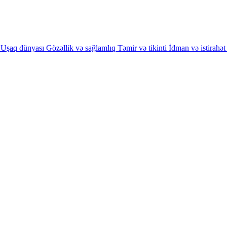
Uşaq dünyası
Gözəllik və sağlamlıq
Təmir və tikinti
İdman və istirahət