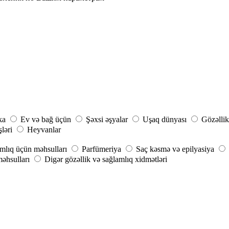
ka
Ev və bağ üçün
Şəxsi əşyalar
Uşaq dünyası
Gözəllik
şləri
Heyvanlar
mlıq üçün məhsulları
Parfümeriya
Saç kəsmə və epilyasiya
əhsulları
Digər gözəllik və sağlamlıq xidmətləri