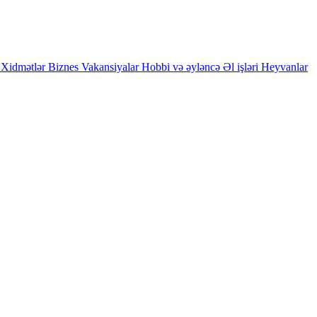
Xidmətlər
Biznes
Vakansiyalar
Hobbi və əyləncə
Əl işləri
Heyvanlar