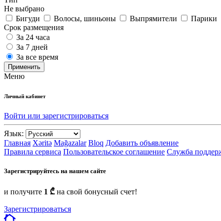
Не выбрано
Бигуди
Волосы, шиньоны
Выпрямители
Парики
Срок размещения
За 24 часа
За 7 дней
За все время
Применить
Меню
Личный кабинет
Войти или зарегистрироваться
Язык:
Главная
Xəritə
Mağazalar
Bloq
Добавить объявление
Правила сервиса
Пользовательское соглашение
Служба поддер
Зарегистрируйтесь на нашем сайте
и получите
1 ₾
на свой бонусный счет!
Зарегистрироваться