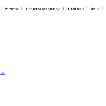
Расчески
Средства для укладки
Стайлеры
Фены
жки