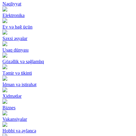
Nəqliyyat
Elektronika
Ev və bağ üçün
Şəxsi əşyalar
Uşaq dünyası
Gözəllik və sağlamlıq
Təmir və tikinti
İdman və istirahət
Xidmətlər
Biznes
Vakansiyalar
Hobbi və əyləncə