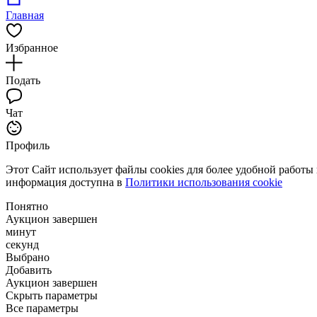
Главная
Избранное
Подать
Чат
Профиль
Этот Сайт использует файлы cookies для более удобной работы
информация доступна в
Политики использования cookie
Понятно
Аукцион завершен
минут
секунд
Выбрано
Добавить
Аукцион завершен
Скрыть параметры
Все параметры