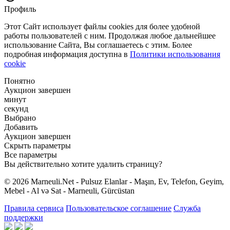
Профиль
Этот Сайт использует файлы cookies для более удобной
работы пользователей с ним. Продолжая любое дальнейшее
использование Сайта, Вы соглашаетесь с этим. Более
подробная информация доступна в
Политики использования
cookie
Понятно
Аукцион завершен
минут
секунд
Выбрано
Добавить
Аукцион завершен
Скрыть параметры
Все параметры
Вы действительно хотите удалить страницу?
© 2026 Marneuli.Net - Pulsuz Elanlar - Maşın, Ev, Telefon, Geyim,
Mebel - Al və Sat - Marneuli, Gürcüstan
Правила сервиса
Пользовательское соглашение
Служба
поддержки