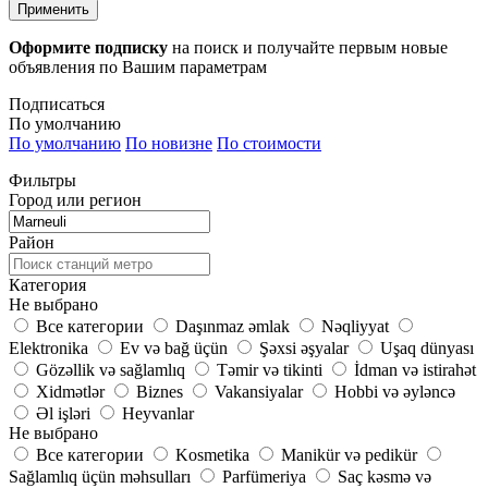
Применить
Оформите подписку
на поиск и получайте первым новые
объявления по Вашим параметрам
Подписаться
По умолчанию
По умолчанию
По новизне
По стоимости
Фильтры
Город или регион
Район
Категория
Не выбрано
Все категории
Daşınmaz əmlak
Nəqliyyat
Elektronika
Ev və bağ üçün
Şəxsi əşyalar
Uşaq dünyası
Gözəllik və sağlamlıq
Təmir və tikinti
İdman və istirahət
Xidmətlər
Biznes
Vakansiyalar
Hobbi və əyləncə
Əl işləri
Heyvanlar
Не выбрано
Все категории
Kosmetika
Manikür və pedikür
Sağlamlıq üçün məhsulları
Parfümeriya
Saç kəsmə və