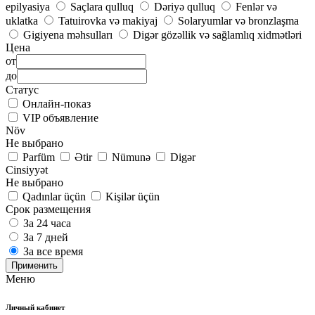
epilyasiya
Saçlara qulluq
Dəriyə qulluq
Fenlər və
uklatka
Tatuirovka və makiyaj
Solaryumlar və bronzlaşma
Gigiyena məhsulları
Digər gözəllik və sağlamlıq xidmətləri
Цена
от
до
Статус
Онлайн-показ
VIP объявление
Növ
Не выбрано
Parfüm
Ətir
Nümunə
Digər
Cinsiyyət
Не выбрано
Qadınlar üçün
Kişilər üçün
Срок размещения
За 24 часа
За 7 дней
За все время
Применить
Меню
Личный кабинет