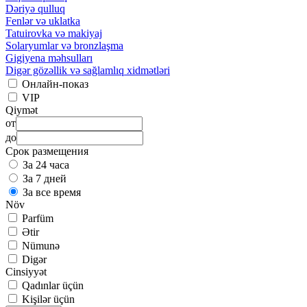
Dəriyə qulluq
Fenlər və uklatka
Tatuirovka və makiyaj
Solaryumlar və bronzlaşma
Gigiyena məhsulları
Digər gözəllik və sağlamlıq xidmətləri
Онлайн-показ
VIP
Qiymət
от
до
Срок размещения
За 24 часа
За 7 дней
За все время
Növ
Parfüm
Ətir
Nümunə
Digər
Cinsiyyət
Qadınlar üçün
Kişilər üçün