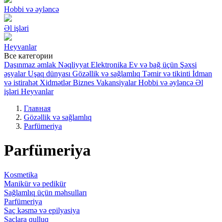
Hobbi və əyləncə
Əl işləri
Heyvanlar
Все категории
Daşınmaz əmlak
Nəqliyyat
Elektronika
Ev və bağ üçün
Şəxsi
əşyalar
Uşaq dünyası
Gözəllik və sağlamlıq
Təmir və tikinti
İdman
və istirahət
Xidmətlər
Biznes
Vakansiyalar
Hobbi və əyləncə
Əl
işləri
Heyvanlar
Главная
Gözəllik və sağlamlıq
Parfümeriya
Parfümeriya
Kosmetika
Manikür və pedikür
Sağlamlıq üçün məhsulları
Parfümeriya
Saç kəsmə və epilyasiya
Saçlara qulluq