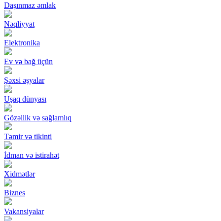
Daşınmaz əmlak
Nəqliyyat
Elektronika
Ev və bağ üçün
Şəxsi əşyalar
Uşaq dünyası
Gözəllik və sağlamlıq
Təmir və tikinti
İdman və istirahət
Xidmətlər
Biznes
Vakansiyalar