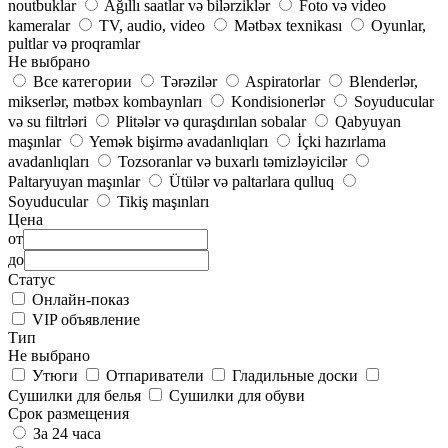
noutbuklar
Ağıllı saatlar və bilərziklər
Foto və video
kameralar
TV, audio, video
Mətbəx texnikası
Oyunlar,
pultlar və proqramlar
Не выбрано
Все категории
Tərəzilər
Aspiratorlar
Blenderlər,
mikserlər, mətbəx kombaynları
Kondisionerlər
Soyuducular
və su filtrləri
Plitələr və quraşdırılan sobalar
Qabyuyan
maşınlar
Yemək bişirmə avadanlıqları
İçki hazırlama
avadanlıqları
Tozsoranlar və buxarlı təmizləyicilər
Paltaryuyan maşınlar
Ütülər və paltarlara qulluq
Soyuducular
Tikiş maşınları
Цена
от
до
Статус
Онлайн-показ
VIP объявление
Тип
Не выбрано
Утюги
Отпариватели
Гладильные доски
Сушилки для белья
Сушилки для обуви
Срок размещения
За 24 часа