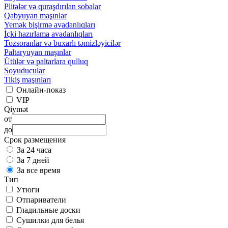
Plitələr və quraşdırılan sobalar
Qabyuyan maşınlar
Yemək bişirmə avadanlıqları
İçki hazırlama avadanlıqları
Tozsoranlar və buxarlı təmizləyicilər
Paltaryuyan maşınlar
Ütülər və paltarlara qulluq
Soyuducular
Tikiş maşınları
Онлайн-показ
VIP
Qiymət
от
до
Срок размещения
За 24 часа
За 7 дней
За все время
Тип
Утюги
Отпариватели
Гладильные доски
Сушилки для белья