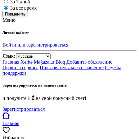
За 7 дней
За все время
Применить
Меню
Личный кабинет
Войти или зарегистрироваться
Язык:
Главная
Xəritə
Mağazalar
Bloq
Добавить объявление
Правила сервиса
Пользовательское соглашение
Служба
поддержки
Зарегистрируйтесь на нашем сайте
и получите
1 ₾
на свой бонусный счет!
Зарегистрироваться
Главная
Избранное