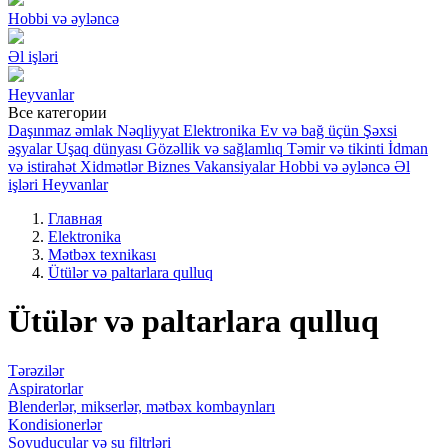
Hobbi və əyləncə
Əl işləri
Heyvanlar
Все категории
Daşınmaz əmlak
Nəqliyyat
Elektronika
Ev və bağ üçün
Şəxsi
əşyalar
Uşaq dünyası
Gözəllik və sağlamlıq
Təmir və tikinti
İdman
və istirahət
Xidmətlər
Biznes
Vakansiyalar
Hobbi və əyləncə
Əl
işləri
Heyvanlar
Главная
Elektronika
Mətbəx texnikası
Ütülər və paltarlara qulluq
Ütülər və paltarlara qulluq
Tərəzilər
Aspiratorlar
Blenderlər, mikserlər, mətbəx kombaynları
Kondisionerlər
Soyuducular və su filtrləri