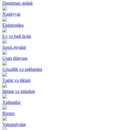
Daşınmaz əmlak
Nəqliyyat
Elektronika
Ev və bağ üçün
Şəxsi əşyalar
Uşaq dünyası
Gözəllik və sağlamlıq
Təmir və tikinti
İdman və istirahət
Xidmətlər
Biznes
Vakansiyalar