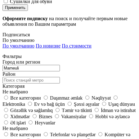
Сушилки для обуви
Применить
Оформите подписку
на поиск и получайте первым новые
объявления по Вашим параметрам
Подписаться
По умолчанию
По умолчанию
По новизне
По стоимости
Фильтры
Город или регион
Район
Категория
Не выбрано
Все категории
Daşınmaz əmlak
Nəqliyyat
Elektronika
Ev və bağ üçün
Şəxsi əşyalar
Uşaq dünyası
Gözəllik və sağlamlıq
Təmir və tikinti
İdman və istirahət
Xidmətlər
Biznes
Vakansiyalar
Hobbi və əyləncə
Əl işləri
Heyvanlar
Не выбрано
Все категории
Telefonlar və planşetlər
Kompüter və