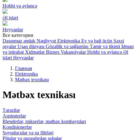
Hobbi və əyləncə
Əl işləri
Heyvanlar
Все категории
Daşınmaz əmlak
Nəqliyyat
Elektronika
Ev və bağ üçün
Şəxsi
əşyalar
Uşaq dünyası
Gözəllik və sağlamlıq
Təmir və tikinti
İdman
və istirahət
Xidmətlər
Biznes
Vakansiyalar
Hobbi və əyləncə
Əl
işləri
Heyvanlar
Главная
Elektronika
Mətbəx texnikası
Mətbəx texnikası
Tərəzilər
Aspiratorlar
Blenderlər, mikserlər, mətbəx kombaynları
Kondisionerlər
Soyuducular və su filtrləri
Plitələr və quraşdırılan sobalar