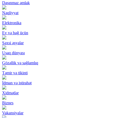
Daşınmaz əmlak
Nəqliyyat
Elektronika
Ev və bağ üçün
Şəxsi əşyalar
Uşaq dünyası
Gözəllik və sağlamlıq
Təmir və tikinti
İdman və istirahət
Xidmətlər
Biznes
Vakansiyalar