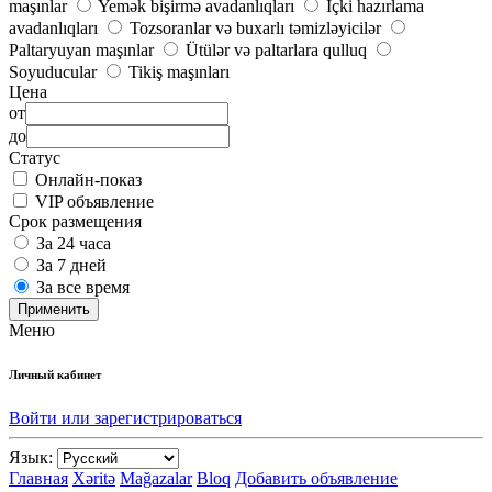
maşınlar
Yemək bişirmə avadanlıqları
İçki hazırlama
avadanlıqları
Tozsoranlar və buxarlı təmizləyicilər
Paltaryuyan maşınlar
Ütülər və paltarlara qulluq
Soyuducular
Tikiş maşınları
Цена
от
до
Статус
Онлайн-показ
VIP объявление
Срок размещения
За 24 часа
За 7 дней
За все время
Применить
Меню
Личный кабинет
Войти или зарегистрироваться
Язык:
Главная
Xəritə
Mağazalar
Bloq
Добавить объявление