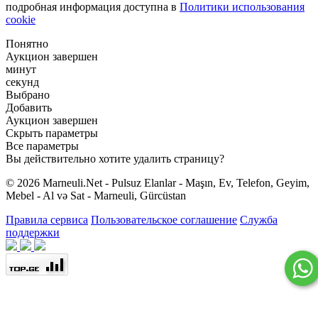
подробная информация доступна в
Политики использования
cookie
Понятно
Аукцион завершен
минут
секунд
Выбрано
Добавить
Аукцион завершен
Скрыть параметры
Все параметры
Вы действительно хотите удалить страницу?
© 2026 Marneuli.Net - Pulsuz Elanlar - Maşın, Ev, Telefon, Geyim,
Mebel - Al və Sat - Marneuli, Gürcüstan
Правила сервиса
Пользовательское соглашение
Служба
поддержки