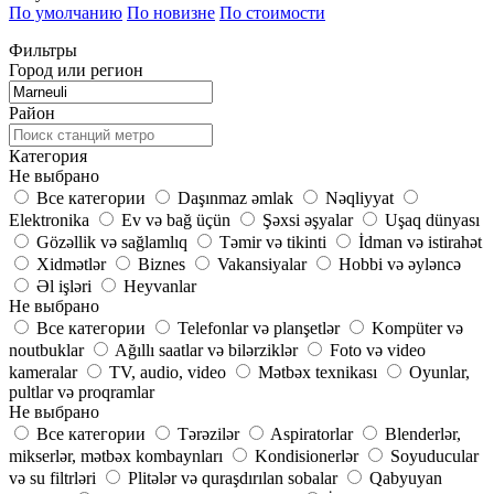
По умолчанию
По новизне
По стоимости
Фильтры
Город или регион
Район
Категория
Не выбрано
Все категории
Daşınmaz əmlak
Nəqliyyat
Elektronika
Ev və bağ üçün
Şəxsi əşyalar
Uşaq dünyası
Gözəllik və sağlamlıq
Təmir və tikinti
İdman və istirahət
Xidmətlər
Biznes
Vakansiyalar
Hobbi və əyləncə
Əl işləri
Heyvanlar
Не выбрано
Все категории
Telefonlar və planşetlər
Kompüter və
noutbuklar
Ağıllı saatlar və bilərziklər
Foto və video
kameralar
TV, audio, video
Mətbəx texnikası
Oyunlar,
pultlar və proqramlar
Не выбрано
Все категории
Tərəzilər
Aspiratorlar
Blenderlər,
mikserlər, mətbəx kombaynları
Kondisionerlər
Soyuducular
və su filtrləri
Plitələr və quraşdırılan sobalar
Qabyuyan