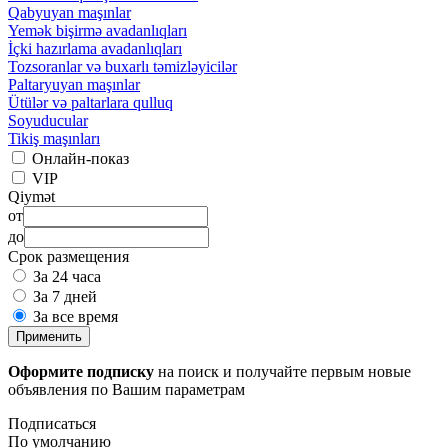
Qabyuyan maşınlar
Yemək bişirmə avadanlıqları
İçki hazırlama avadanlıqları
Tozsoranlar və buxarlı təmizləyicilər
Paltaryuyan maşınlar
Ütülər və paltarlara qulluq
Soyuducular
Tikiş maşınları
Онлайн-показ
VIP
Qiymət
от
до
Срок размещения
За 24 часа
За 7 дней
За все время
Применить
Оформите подписку
на поиск и получайте первым новые
объявления по Вашим параметрам
Подписаться
По умолчанию