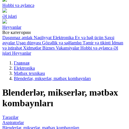
Hobbi və əyləncə
Əl işləri
Heyvanlar
Все категории
Daşınmaz əmlak
Nəqliyyat
Elektronika
Ev və bağ üçün
Şəxsi
əşyalar
Uşaq dünyası
Gözəllik və sağlamlıq
Təmir və tikinti
İdman
və istirahət
Xidmətlər
Biznes
Vakansiyalar
Hobbi və əyləncə
Əl
işləri
Heyvanlar
Главная
Elektronika
Mətbəx texnikası
Blenderlər, mikserlər, mətbəx kombaynları
Blenderlər, mikserlər, mətbəx
kombaynları
Tərəzilər
Aspiratorlar
Blenderlər, mikserlər, mətbəx kombaynları