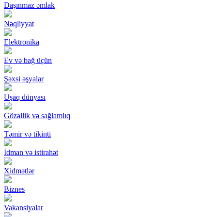
Daşınmaz əmlak
Nəqliyyat
Elektronika
Ev və bağ üçün
Şəxsi əşyalar
Uşaq dünyası
Gözəllik və sağlamlıq
Təmir və tikinti
İdman və istirahət
Xidmətlər
Biznes
Vakansiyalar