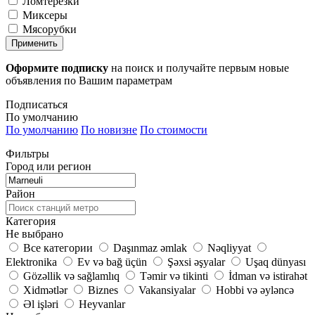
Ломтерезки
Миксеры
Мясорубки
Применить
Оформите подписку
на поиск и получайте первым новые
объявления по Вашим параметрам
Подписаться
По умолчанию
По умолчанию
По новизне
По стоимости
Фильтры
Город или регион
Район
Категория
Не выбрано
Все категории
Daşınmaz əmlak
Nəqliyyat
Elektronika
Ev və bağ üçün
Şəxsi əşyalar
Uşaq dünyası
Gözəllik və sağlamlıq
Təmir və tikinti
İdman və istirahət
Xidmətlər
Biznes
Vakansiyalar
Hobbi və əyləncə
Əl işləri
Heyvanlar