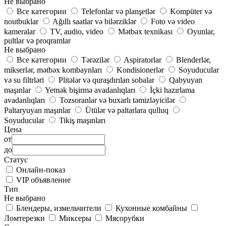
Не выбрано
Все категории
Telefonlar və planşetlər
Kompüter və
noutbuklar
Ağıllı saatlar və bilərziklər
Foto və video
kameralar
TV, audio, video
Mətbəx texnikası
Oyunlar,
pultlar və proqramlar
Не выбрано
Все категории
Tərəzilər
Aspiratorlar
Blenderlər,
mikserlər, mətbəx kombaynları
Kondisionerlər
Soyuducular
və su filtrləri
Plitələr və quraşdırılan sobalar
Qabyuyan
maşınlar
Yemək bişirmə avadanlıqları
İçki hazırlama
avadanlıqları
Tozsoranlar və buxarlı təmizləyicilər
Paltaryuyan maşınlar
Ütülər və paltarlara qulluq
Soyuducular
Tikiş maşınları
Цена
от
до
Статус
Онлайн-показ
VIP объявление
Тип
Не выбрано
Блендеры, измельчители
Кухонные комбайны
Ломтерезки
Миксеры
Мясорубки