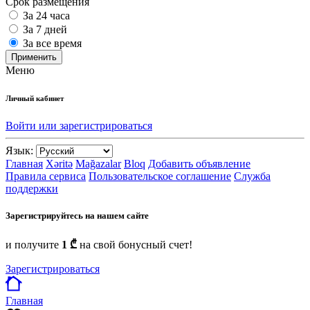
Срок размещения
За 24 часа
За 7 дней
За все время
Применить
Меню
Личный кабинет
Войти или зарегистрироваться
Язык:
Главная
Xəritə
Mağazalar
Bloq
Добавить объявление
Правила сервиса
Пользовательское соглашение
Служба
поддержки
Зарегистрируйтесь на нашем сайте
и получите
1 ₾
на свой бонусный счет!
Зарегистрироваться
Главная