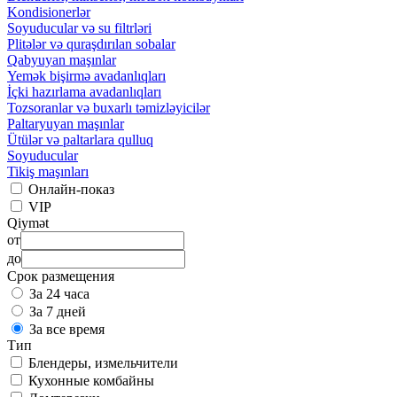
Kondisionerlər
Soyuducular və su filtrləri
Plitələr və quraşdırılan sobalar
Qabyuyan maşınlar
Yemək bişirmə avadanlıqları
İçki hazırlama avadanlıqları
Tozsoranlar və buxarlı təmizləyicilər
Paltaryuyan maşınlar
Ütülər və paltarlara qulluq
Soyuducular
Tikiş maşınları
Онлайн-показ
VIP
Qiymət
от
до
Срок размещения
За 24 часа
За 7 дней
За все время
Тип
Блендеры, измельчители
Кухонные комбайны