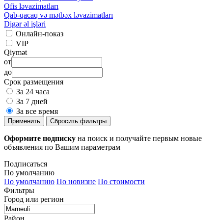
Ofis ləvazimatları
Qab-qacaq və mətbəx ləvazimatları
Digər əl işləri
Онлайн-показ
VIP
Qiymət
от
до
Срок размещения
За 24 часа
За 7 дней
За все время
Применить
Сбросить фильтры
Оформите подписку
на поиск и получайте первым новые
объявления по Вашим параметрам
Подписаться
По умолчанию
По умолчанию
По новизне
По стоимости
Фильтры
Город или регион
Район