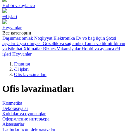
Hobbi və əyləncə
Əl işləri
Heyvanlar
Все категории
Daşınmaz əmlak
Nəqliyyat
Elektronika
Ev və bağ üçün
Şəxsi
əşyalar
Uşaq dünyası
Gözəllik və sağlamlıq
Təmir və tikinti
İdman
və istirahət
Xidmətlər
Biznes
Vakansiyalar
Hobbi və əyləncə
Əl
işləri
Heyvanlar
Главная
Əl işləri
Ofis ləvazimatları
Ofis ləvazimatları
Kosmetika
Dekorasiyalar
Kuklalar və oyuncaqlar
Оформление интерьера
Aksesuarlar
Tədbirlər üçün dekorasiyalar