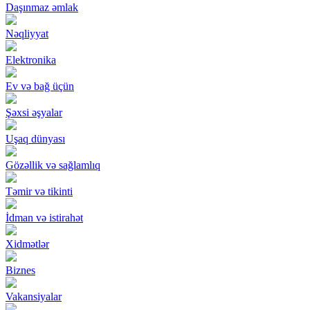
Daşınmaz əmlak
Nəqliyyat
Elektronika
Ev və bağ üçün
Şəxsi əşyalar
Uşaq dünyası
Gözəllik və sağlamlıq
Təmir və tikinti
İdman və istirahət
Xidmətlər
Biznes
Vakansiyalar