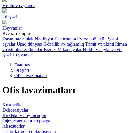
Hobbi və əyləncə
Əl işləri
Heyvanlar
Все категории
Daşınmaz əmlak
Nəqliyyat
Elektronika
Ev və bağ üçün
Şəxsi
əşyalar
Uşaq dünyası
Gözəllik və sağlamlıq
Təmir və tikinti
İdman
və istirahət
Xidmətlər
Biznes
Vakansiyalar
Hobbi və əyləncə
Əl
işləri
Heyvanlar
Главная
Əl işləri
Ofis ləvazimatları
Ofis ləvazimatları
Kosmetika
Dekorasiyalar
Kuklalar və oyuncaqlar
Оформление интерьера
Aksesuarlar
Tədbirlər üçün dekorasiyalar