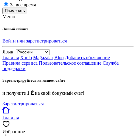
За все время
Применить
Меню
Личный кабинет
Войти или зарегистрироваться
Язык:
Главная
Xəritə
Mağazalar
Bloq
Добавить объявление
Правила сервиса
Пользовательское соглашение
Служба
поддержки
Зарегистрируйтесь на нашем сайте
и получите
1 ₾
на свой бонусный счет!
Зарегистрироваться
Главная
Избранное