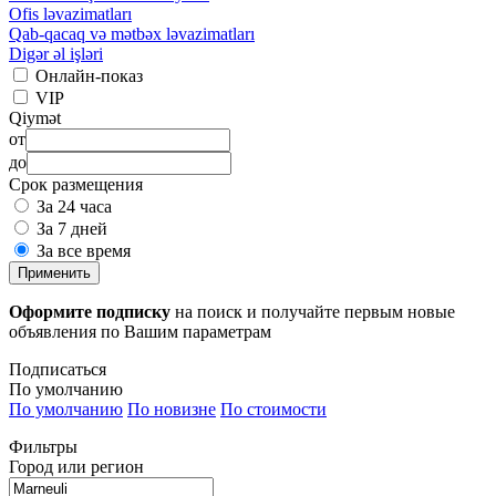
Ofis ləvazimatları
Qab-qacaq və mətbəx ləvazimatları
Digər əl işləri
Онлайн-показ
VIP
Qiymət
от
до
Срок размещения
За 24 часа
За 7 дней
За все время
Применить
Оформите подписку
на поиск и получайте первым новые
объявления по Вашим параметрам
Подписаться
По умолчанию
По умолчанию
По новизне
По стоимости
Фильтры
Город или регион