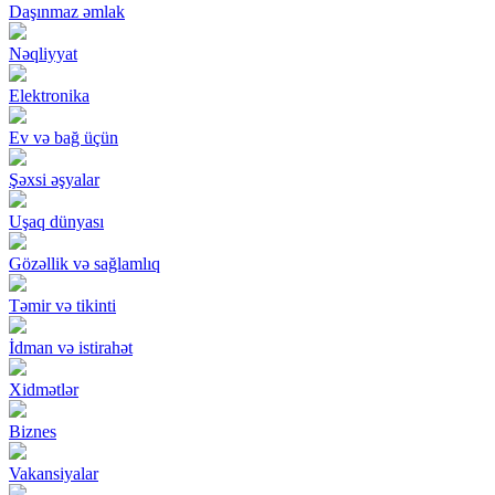
Daşınmaz əmlak
Nəqliyyat
Elektronika
Ev və bağ üçün
Şəxsi əşyalar
Uşaq dünyası
Gözəllik və sağlamlıq
Təmir və tikinti
İdman və istirahət
Xidmətlər
Biznes
Vakansiyalar