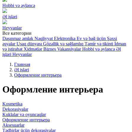
Hobbi və əyləncə
Əl işləri
Heyvanlar
Все категории
Daşınmaz əmlak
Nəqliyyat
Elektronika
Ev və bağ üçün
Şəxsi
əşyalar
Uşaq dünyası
Gözəllik və sağlamlıq
Təmir və tikinti
İdman
və istirahət
Xidmətlər
Biznes
Vakansiyalar
Hobbi və əyləncə
Əl
işləri
Heyvanlar
Главная
Əl işləri
Оформление интерьера
Оформление интерьера
Kosmetika
Dekorasiyalar
Kuklalar və oyuncaqlar
Оформление интерьера
Aksesuarlar
Tədbirlər üçün dekorasiyalar