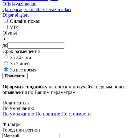
Ofis ləvazimatları
Qab-qacaq və mətbəx ləvazimatları
Digər əl işləri
Онлайн-показ
VIP
Qiymət
от
до
Срок размещения
За 24 часа
За 7 дней
За все время
Применить
Оформите подписку
на поиск и получайте первым новые
объявления по Вашим параметрам
Подписаться
По умолчанию
По умолчанию
По новизне
По стоимости
Фильтры
Город или регион