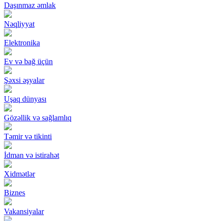
Daşınmaz əmlak
Nəqliyyat
Elektronika
Ev və bağ üçün
Şəxsi əşyalar
Uşaq dünyası
Gözəllik və sağlamlıq
Təmir və tikinti
İdman və istirahət
Xidmətlər
Biznes
Vakansiyalar