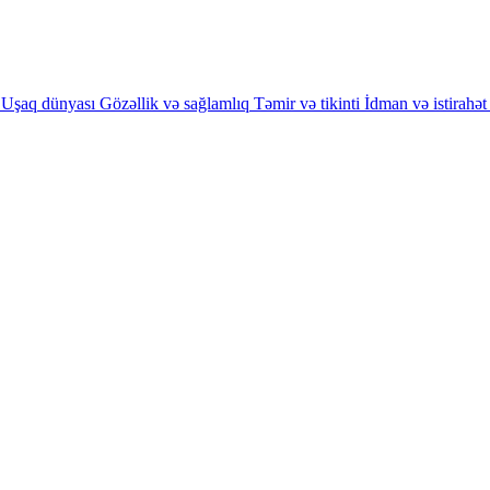
Uşaq dünyası
Gözəllik və sağlamlıq
Təmir və tikinti
İdman və istirahət