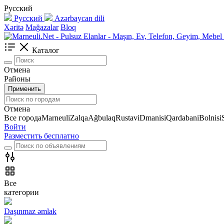
Русский
Русский
Azərbaycan dili
Xəritə
Mağazalar
Bloq
Каталог
Отмена
Районы
Применить
Отмена
Все города
Marneuli
Zalqa
Ağbulaq
Rustavi
Dmanisi
Qardabani
Bolnisi
Войти
Разместить бесплатно
Все
категории
Daşınmaz əmlak