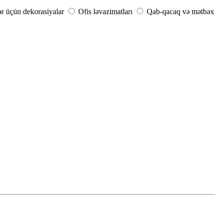
ər üçün dekorasiyalar
Ofis ləvazimatları
Qab-qacaq və mətbəx