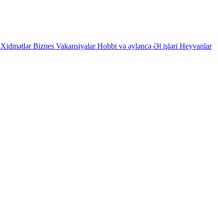
Xidmətlər
Biznes
Vakansiyalar
Hobbi və əyləncə
Əl işləri
Heyvanlar