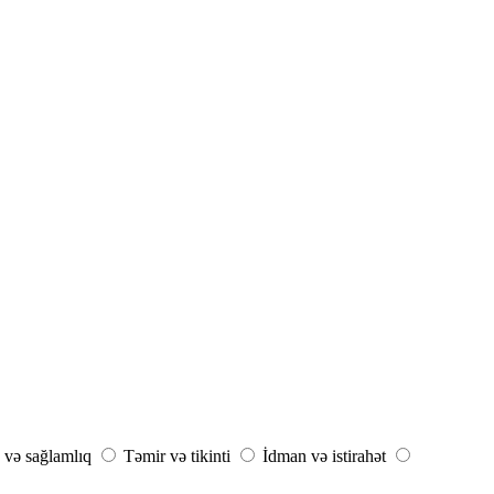
 və sağlamlıq
Təmir və tikinti
İdman və istirahət