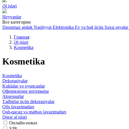
Əl işləri
Heyvanlar
Все категории
Daşınmaz əmlak
Nəqliyyat
Elektronika
Ev və bağ üçün
Şəxsi əşyalar
Главная
Əl işləri
Kosmetika
Kosmetika
Kosmetika
Dekorasiyalar
Kuklalar və oyuncaqlar
Оформление интерьера
Aksesuarlar
Tədbirlər üçün dekorasiyalar
Ofis ləvazimatları
Qab-qacaq və mətbəx ləvazimatları
Digər əl işləri
Онлайн-показ
VIP