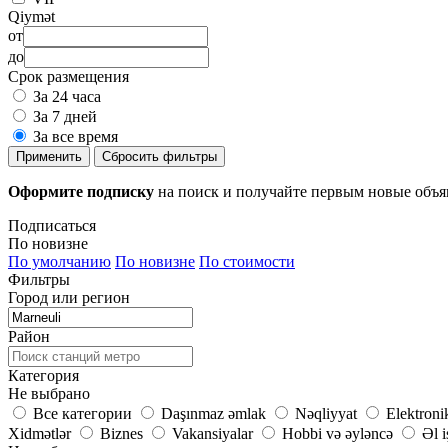
Qiymət
от
до
Срок размещения
За 24 часа
За 7 дней
За все время
Применить
Сбросить фильтры
Оформите подписку
на поиск и получайте первым новые объ
Подписаться
По новизне
По умолчанию
По новизне
По стоимости
Фильтры
Город или регион
Район
Категория
Не выбрано
Все категории
Daşınmaz əmlak
Nəqliyyat
Elektroni
Xidmətlər
Biznes
Vakansiyalar
Hobbi və əyləncə
Əl i