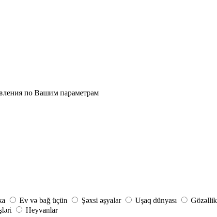
явления по Вашим параметрам
ka
Ev və bağ üçün
Şəxsi əşyalar
Uşaq dünyası
Gözəllik
şləri
Heyvanlar