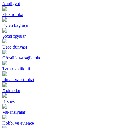
Nəqliyyat
Elektronika
Ev və bağ üçün
Şəxsi əşyalar
Uşaq dünyası
Gözəllik və sağlamlıq
Təmir və tikinti
İdman və istirahət
Xidmətlər
Biznes
Vakansiyalar
Hobbi və əyləncə