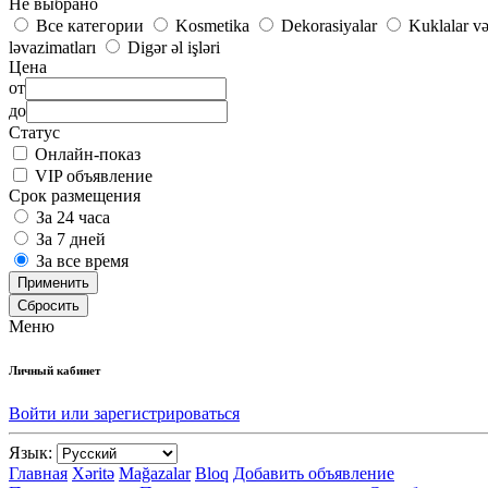
Не выбрано
Все категории
Kosmetika
Dekorasiyalar
Kuklalar v
ləvazimatları
Digər əl işləri
Цена
от
до
Статус
Онлайн-показ
VIP объявление
Срок размещения
За 24 часа
За 7 дней
За все время
Применить
Сбросить
Меню
Личный кабинет
Войти или зарегистрироваться
Язык:
Главная
Xəritə
Mağazalar
Bloq
Добавить объявление