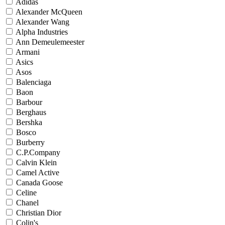
Adidas
Alexander McQueen
Alexander Wang
Alpha Industries
Ann Demeulemeester
Armani
Asics
Asos
Balenciaga
Baon
Barbour
Berghaus
Bershka
Bosco
Burberry
C.P.Company
Calvin Klein
Camel Active
Canada Goose
Celine
Chanel
Christian Dior
Colin's