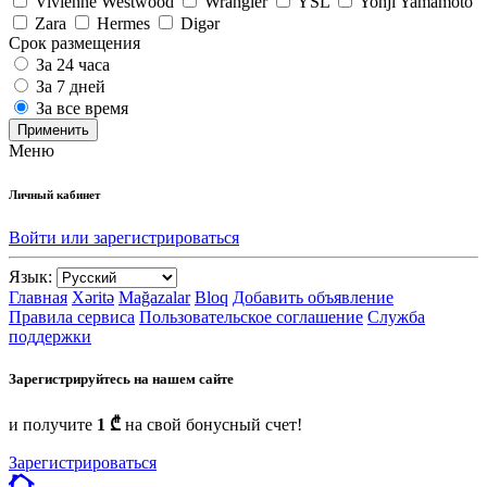
Vivienne Westwood
Wrangler
YSL
Yohji Yamamoto
Zara
Hermes
Digər
Срок размещения
За 24 часа
За 7 дней
За все время
Применить
Меню
Личный кабинет
Войти или зарегистрироваться
Язык:
Главная
Xəritə
Mağazalar
Bloq
Добавить объявление
Правила сервиса
Пользовательское соглашение
Служба
поддержки
Зарегистрируйтесь на нашем сайте
и получите
1 ₾
на свой бонусный счет!
Зарегистрироваться