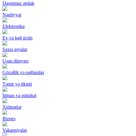
Daşınmaz əmlak
Nəqliyyat
Elektronika
Ev və bağ üçün
Şəxsi əşyalar
Uşaq dünyası
Gözəllik və sağlamlıq
Təmir və tikinti
İdman və istirahət
Xidmətlər
Biznes
Vakansiyalar