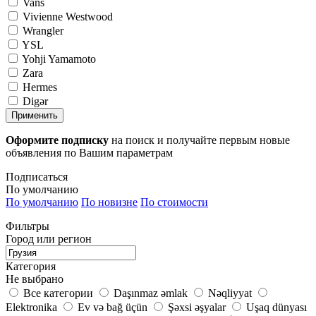
Vans
Vivienne Westwood
Wrangler
YSL
Yohji Yamamoto
Zara
Hermes
Digər
Применить
Оформите подписку
на поиск и получайте первым новые
объявления по Вашим параметрам
Подписаться
По умолчанию
По умолчанию
По новизне
По стоимости
Фильтры
Город или регион
Категория
Не выбрано
Все категории
Daşınmaz əmlak
Nəqliyyat
Elektronika
Ev və bağ üçün
Şəxsi əşyalar
Uşaq dünyası