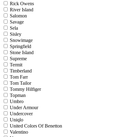
Rick Owens
River Island
Salomon
Savage
Sela
Sisley
Snowimage
Springfield
Stone Island
Supreme
Termit
Timberland
Tom Farr
Tom Tailor
Tommy Hilfiger
Topman
Umbro
Under Armour
Undercover
Uniqlo
United Colors Of Benetton
Valentino