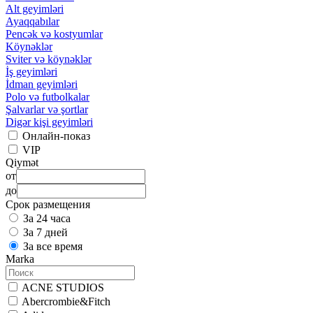
Alt geyimləri
Ayaqqabılar
Pencək və kostyumlar
Köynəklər
Sviter və köynəklər
İş geyimləri
İdman geyimləri
Polo və futbolkalar
Şalvarlar və şortlar
Digər kişi geyimləri
Онлайн-показ
VIP
Qiymət
от
до
Срок размещения
За 24 часа
За 7 дней
За все время
Marka
ACNE STUDIOS
Abercrombie&Fitch