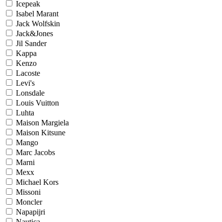
Icepeak
Isabel Marant
Jack Wolfskin
Jack&Jones
Jil Sander
Kappa
Kenzo
Lacoste
Levi's
Lonsdale
Louis Vuitton
Luhta
Maison Margiela
Maison Kitsune
Mango
Marc Jacobs
Marni
Mexx
Michael Kors
Missoni
Moncler
Napapijri
Nautica