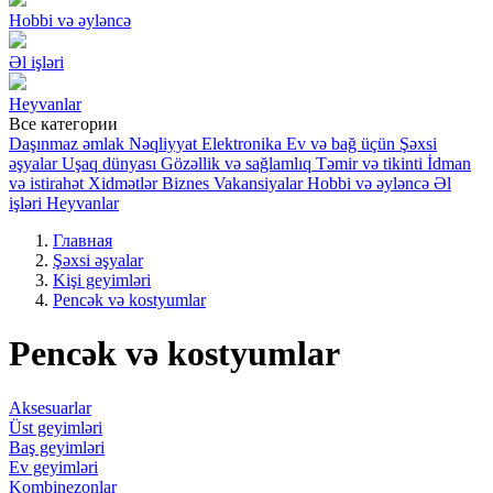
Hobbi və əyləncə
Əl işləri
Heyvanlar
Все категории
Daşınmaz əmlak
Nəqliyyat
Elektronika
Ev və bağ üçün
Şəxsi
əşyalar
Uşaq dünyası
Gözəllik və sağlamlıq
Təmir və tikinti
İdman
və istirahət
Xidmətlər
Biznes
Vakansiyalar
Hobbi və əyləncə
Əl
işləri
Heyvanlar
Главная
Şəxsi əşyalar
Kişi geyimləri
Pencək və kostyumlar
Pencək və kostyumlar
Aksesuarlar
Üst geyimləri
Baş geyimləri
Ev geyimləri
Kombinezonlar