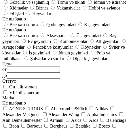
Gözəllik və sağlamlıq
Təmir və tikinti
İdman və istirahət
Xidmətlər
Biznes
Vakansiyalar
Hobbi və əyləncə
Əl işləri
Heyvanlar
Не выбрано
Все категории
Qadın geyimləri
Kişi geyimləri
Не выбрано
Все категории
Aksesuarlar
Üst geyimləri
Baş
geyimləri
Ev geyimləri
Kombinezonlar
Alt geyimləri
Ayaqqabılar
Pencək və kostyumlar
Köynəklər
Sviter və
köynəklər
İş geyimləri
İdman geyimləri
Polo və
futbolkalar
Şalvarlar və şortlar
Digər kişi geyimləri
Цена
от
до
Статус
Онлайн-показ
VIP объявление
Marka
Не выбрано
ACNE STUDIOS
Abercrombie&Fitch
Adidas
Alexander McQueen
Alexander Wang
Alpha Industries
Ann Demeulemeester
Armani
Asics
Asos
Balenciaga
Baon
Barbour
Berghaus
Bershka
Bosco