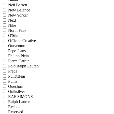
Neil Barrett
New Balance
New Yorker
Next
Nike
North Face
O'Stin
Officine Creative
Outventure
Pepe Jeans
Philipp Plein
Pierre Cardin
Polo Ralph Lauren
Prada
Pull&Bear
Puma
Quechua
Quiksilver
RAF SIMONS
Ralph Lauren
Reebok
Reserved