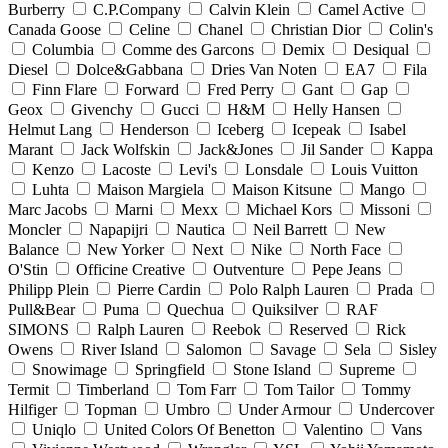
Burberry
C.P.Company
Calvin Klein
Camel Active
Canada Goose
Celine
Chanel
Christian Dior
Colin's
Columbia
Comme des Garcons
Demix
Desiqual
Diesel
Dolce&Gabbana
Dries Van Noten
EA7
Fila
Finn Flare
Forward
Fred Perry
Gant
Gap
Geox
Givenchy
Gucci
H&M
Helly Hansen
Helmut Lang
Henderson
Iceberg
Icepeak
Isabel
Marant
Jack Wolfskin
Jack&Jones
Jil Sander
Kappa
Kenzo
Lacoste
Levi's
Lonsdale
Louis Vuitton
Luhta
Maison Margiela
Maison Kitsune
Mango
Marc Jacobs
Marni
Mexx
Michael Kors
Missoni
Moncler
Napapijri
Nautica
Neil Barrett
New
Balance
New Yorker
Next
Nike
North Face
O'Stin
Officine Creative
Outventure
Pepe Jeans
Philipp Plein
Pierre Cardin
Polo Ralph Lauren
Prada
Pull&Bear
Puma
Quechua
Quiksilver
RAF
SIMONS
Ralph Lauren
Reebok
Reserved
Rick
Owens
River Island
Salomon
Savage
Sela
Sisley
Snowimage
Springfield
Stone Island
Supreme
Termit
Timberland
Tom Farr
Tom Tailor
Tommy
Hilfiger
Topman
Umbro
Under Armour
Undercover
Uniqlo
United Colors Of Benetton
Valentino
Vans