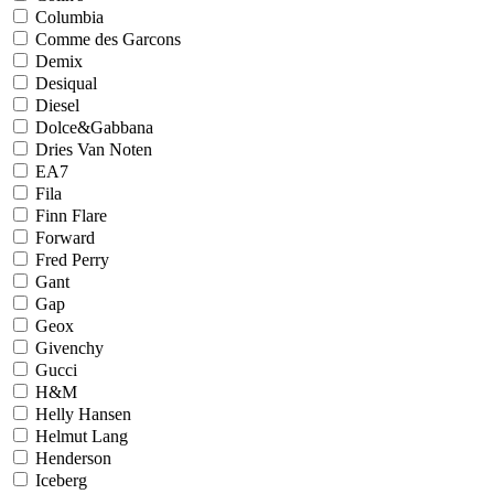
Columbia
Comme des Garcons
Demix
Desiqual
Diesel
Dolce&Gabbana
Dries Van Noten
EA7
Fila
Finn Flare
Forward
Fred Perry
Gant
Gap
Geox
Givenchy
Gucci
H&M
Helly Hansen
Helmut Lang
Henderson
Iceberg