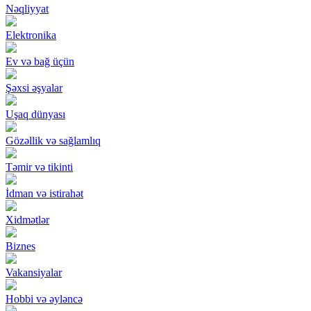
Nəqliyyat
Elektronika
Ev və bağ üçün
Şəxsi əşyalar
Uşaq dünyası
Gözəllik və sağlamlıq
Təmir və tikinti
İdman və istirahət
Xidmətlər
Biznes
Vakansiyalar
Hobbi və əyləncə