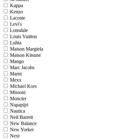
Kappa
Kenzo
Lacoste
Levi's
Lonsdale
Louis Vuitton
Luhta
Maison Margiela
Maison Kitsune
Mango
Marc Jacobs
Marni
Mexx
Michael Kors
Missoni
Moncler
Napapijri
Nautica
Neil Barrett
New Balance
New Yorker
Next