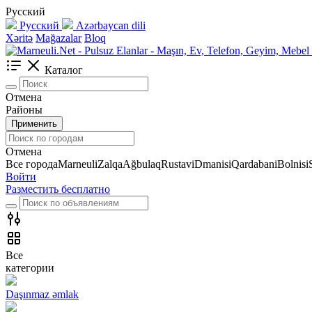
Русский
Русский
Azərbaycan dili
Xəritə
Mağazalar
Bloq
Каталог
Отмена
Районы
Применить
Отмена
Все города
Marneuli
Zalqa
Ağbulaq
Rustavi
Dmanisi
Qardabani
Bolnisi
Войти
Разместить бесплатно
Все
категории
Daşınmaz əmlak