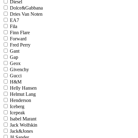
Diesel
Dolce&Gabbana
Dries Van Noten
EA7
Fila
Finn Flare
Forward
Fred Perry
Gant
Gap
Geox
Givenchy
Gucci
H&M
Helly Hansen
Helmut Lang
Henderson
Iceberg
Icepeak
Isabel Marant
Jack Wolfskin
Jack&Jones
Jil Sander