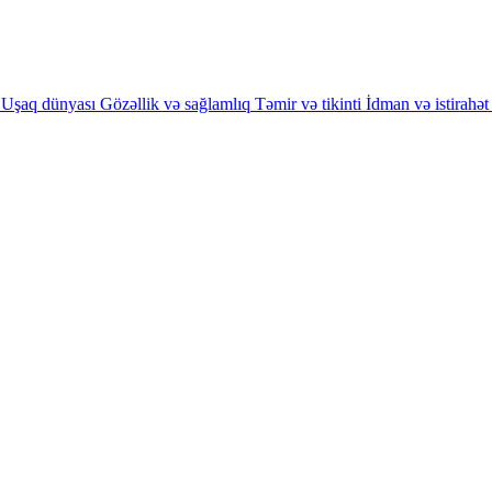
Uşaq dünyası
Gözəllik və sağlamlıq
Təmir və tikinti
İdman və istirahət