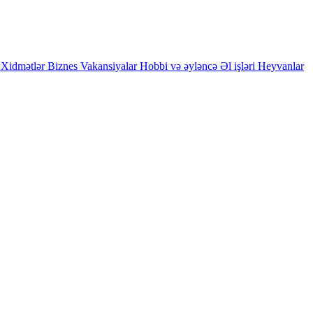
Xidmətlər
Biznes
Vakansiyalar
Hobbi və əyləncə
Əl işləri
Heyvanlar