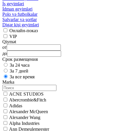
İş geyimləri
İdman geyimləri
Polo və futbolkalar
Şalvarlar və şortlar
Digər kişi geyimləri
Онлайн-показ
VIP
Qiymət
от
до
Срок размещения
За 24 часа
За 7 дней
За все время
Marka
ACNE STUDIOS
Abercrombie&Fitch
Adidas
Alexander McQueen
Alexander Wang
Alpha Industries
Ann Demeulemeester