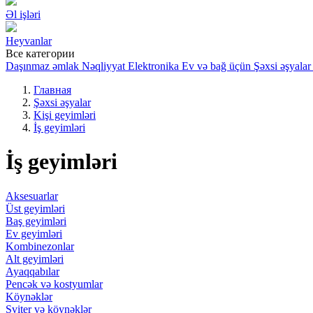
Əl işləri
Heyvanlar
Все категории
Daşınmaz əmlak
Nəqliyyat
Elektronika
Ev və bağ üçün
Şəxsi əşyalar
Главная
Şəxsi əşyalar
Kişi geyimləri
İş geyimləri
İş geyimləri
Aksesuarlar
Üst geyimləri
Baş geyimləri
Ev geyimləri
Kombinezonlar
Alt geyimləri
Ayaqqabılar
Pencək və kostyumlar
Köynəklər
Sviter və köynəklər