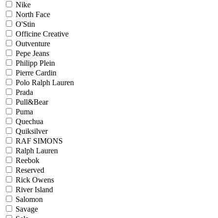
Nike
North Face
O'Stin
Officine Creative
Outventure
Pepe Jeans
Philipp Plein
Pierre Cardin
Polo Ralph Lauren
Prada
Pull&Bear
Puma
Quechua
Quiksilver
RAF SIMONS
Ralph Lauren
Reebok
Reserved
Rick Owens
River Island
Salomon
Savage