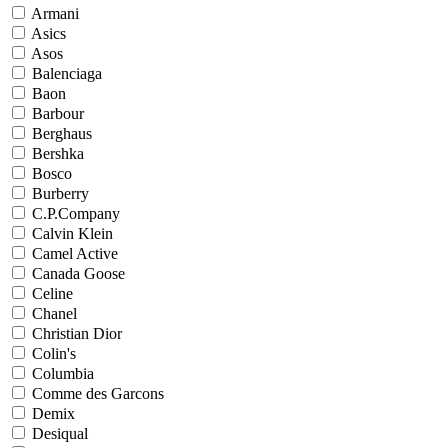
Armani
Asics
Asos
Balenciaga
Baon
Barbour
Berghaus
Bershka
Bosco
Burberry
C.P.Company
Calvin Klein
Camel Active
Canada Goose
Celine
Chanel
Christian Dior
Colin's
Columbia
Comme des Garcons
Demix
Desiqual