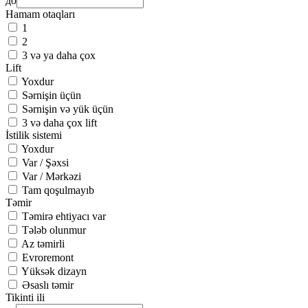
до
Hamam otaqları
1
2
3 və ya daha çox
Lift
Yoxdur
Sərnişin üçün
Sərnişin və yük üçün
3 və daha çox lift
İstilik sistemi
Yoxdur
Var / Şəxsi
Var / Mərkəzi
Tam qoşulmayıb
Təmir
Təmirə ehtiyacı var
Tələb olunmur
Az təmirli
Evroremont
Yüksək dizayn
Əsaslı təmir
Tikinti ili