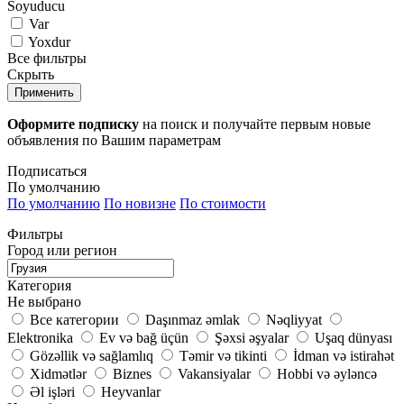
Soyuducu
Var
Yoxdur
Все фильтры
Скрыть
Применить
Оформите подписку
на поиск и получайте первым новые
объявления по Вашим параметрам
Подписаться
По умолчанию
По умолчанию
По новизне
По стоимости
Фильтры
Город или регион
Категория
Не выбрано
Все категории
Daşınmaz əmlak
Nəqliyyat
Elektronika
Ev və bağ üçün
Şəxsi əşyalar
Uşaq dünyası
Gözəllik və sağlamlıq
Təmir və tikinti
İdman və istirahət
Xidmətlər
Biznes
Vakansiyalar
Hobbi və əyləncə
Əl işləri
Heyvanlar