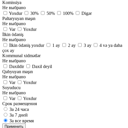
Komissiya
Не выбрано
Yoxdur
30%
50%
100%
Digər
Paltaryuyan maşın
Не выбрано
Var
Yoxdur
İlkin ödəniş
Не выбрано
İlkin ödəniş yoxdur
1 ay
2 ay
3 ay
4 və ya daha
çox ay
Kommunal xidmətlər
Не выбрано
Daxildir
Daxil deyil
Qabyuyan maşın
Не выбрано
Var
Yoxdur
Soyuducu
Не выбрано
Var
Yoxdur
Срок размещения
За 24 часа
За 7 дней
За все время
Применить