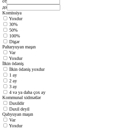
от
до
Komissiya
Yoxdur
30%
50%
100%
Digər
Paltaryuyan maşın
Var
Yoxdur
İlkin ödəniş
İlkin ödəniş yoxdur
1 ay
2 ay
3 ay
4 və ya daha çox ay
Kommunal xidmətlər
Daxildir
Daxil deyil
Qabyuyan maşın
Var
Yoxdur