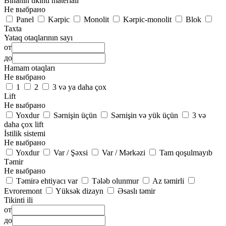
Binanın tikinti materialı
Не выбрано
Panel
Kərpic
Monolit
Kərpic-monolit
Blok
Taxta
Yataq otaqlarının sayı
от
до
Hamam otaqları
Не выбрано
1
2
3 və ya daha çox
Lift
Не выбрано
Yoxdur
Sərnişin üçün
Sərnişin və yük üçün
3 və
daha çox lift
İstilik sistemi
Не выбрано
Yoxdur
Var / Şəxsi
Var / Mərkəzi
Tam qoşulmayıb
Təmir
Не выбрано
Təmirə ehtiyacı var
Tələb olunmur
Az təmirli
Evroremont
Yüksək dizayn
Əsaslı təmir
Tikinti ili
от
до