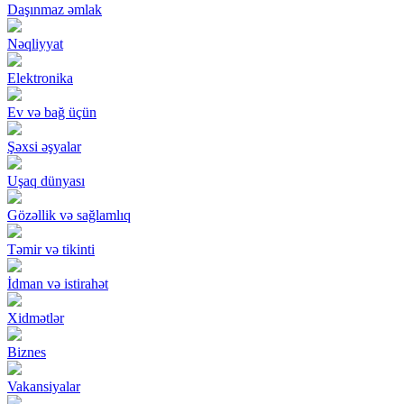
Daşınmaz əmlak
Nəqliyyat
Elektronika
Ev və bağ üçün
Şəxsi əşyalar
Uşaq dünyası
Gözəllik və sağlamlıq
Təmir və tikinti
İdman və istirahət
Xidmətlər
Biznes
Vakansiyalar