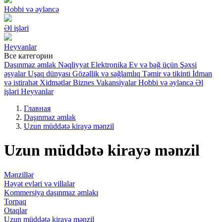
Hobbi və əyləncə
Əl işləri
Heyvanlar
Все категории
Daşınmaz əmlak
Nəqliyyat
Elektronika
Ev və bağ üçün
Şəxsi
əşyalar
Uşaq dünyası
Gözəllik və sağlamlıq
Təmir və tikinti
İdman
və istirahət
Xidmətlər
Biznes
Vakansiyalar
Hobbi və əyləncə
Əl
işləri
Heyvanlar
Главная
Daşınmaz əmlak
Uzun müddətə kirayə mənzil
Uzun müddətə kirayə mənzil
Mənzillər
Həyət evləri və villalar
Kommersiya daşınmaz əmlakı
Torpaq
Otaqlar
Uzun müddətə kirayə mənzil