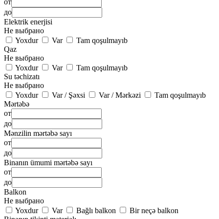
от
до
Elektrik enerjisi
Не выбрано
Yoxdur
Var
Tam qoşulmayıb
Qaz
Не выбрано
Yoxdur
Var
Tam qoşulmayıb
Su təchizatı
Не выбрано
Yoxdur
Var / Şəxsi
Var / Mərkəzi
Tam qoşulmayıb
Mərtəbə
от
до
Mənzilin mərtəbə sayı
от
до
Binanın ümumi mərtəbə sayı
от
до
Balkon
Не выбрано
Yoxdur
Var
Bağlı balkon
Bir neçə balkon