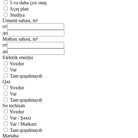
5 və daha çox otaq
Açıq plan
Studiya
Ümumi sahəsi, m²
от
до
Mətbəx sahəsi, m²
от
до
Elektrik enerjisi
Yoxdur
Var
Tam qoşulmayıb
Qaz
Yoxdur
Var
Tam qoşulmayıb
Su təchizatı
Yoxdur
Var / Şəxsi
Var / Mərkəzi
Tam qoşulmayıb
Mərtəbə