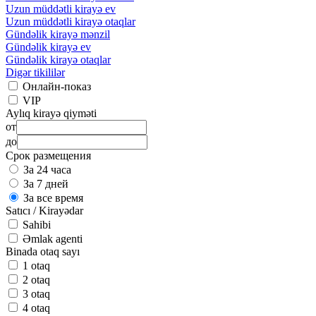
Uzun müddətli kirayə ev
Uzun müddətli kirayə otaqlar
Gündəlik kirayə mənzil
Gündəlik kirayə ev
Gündəlik kirayə otaqlar
Digər tikililər
Онлайн-показ
VIP
Aylıq kirayə qiyməti
от
до
Срок размещения
За 24 часа
За 7 дней
За все время
Satıcı / Kirayədar
Sahibi
Əmlak agenti
Binada otaq sayı
1 otaq
2 otaq
3 otaq
4 otaq