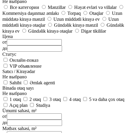
Не выбрано
Все категории
Mənzillər
Həyət evləri və villalar
Kommersiya daşınmaz əmlakı
Torpaq
Otaqlar
Uzun
müddətə kirayə mənzil
Uzun müddətli kirayə ev
Uzun
müddətli kirayə otaqlar
Gündəlik kirayə mənzil
Gündəlik
kirayə ev
Gündəlik kirayə otaqlar
Digər tikililər
Цена
от
до
Статус
Онлайн-показ
VIP объявление
Satıcı / Kirayədar
Не выбрано
Sahibi
Əmlak agenti
Binada otaq sayı
Не выбрано
1 otaq
2 otaq
3 otaq
4 otaq
5 və daha çox otaq
Açıq plan
Studiya
Ümumi sahəsi, m²
от
до
Mətbəx sahəsi, m²