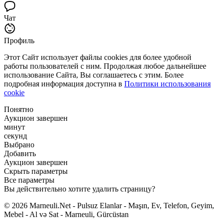
Чат
Профиль
Этот Сайт использует файлы cookies для более удобной
работы пользователей с ним. Продолжая любое дальнейшее
использование Сайта, Вы соглашаетесь с этим. Более
подробная информация доступна в
Политики использования
cookie
Понятно
Аукцион завершен
минут
секунд
Выбрано
Добавить
Аукцион завершен
Скрыть параметры
Все параметры
Вы действительно хотите удалить страницу?
© 2026 Marneuli.Net - Pulsuz Elanlar - Maşın, Ev, Telefon, Geyim,
Mebel - Al və Sat - Marneuli, Gürcüstan