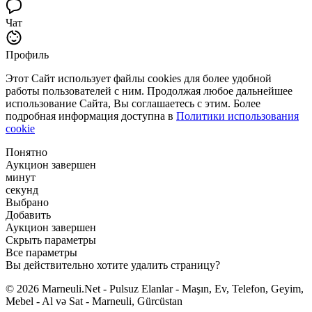
Чат
Профиль
Этот Сайт использует файлы cookies для более удобной
работы пользователей с ним. Продолжая любое дальнейшее
использование Сайта, Вы соглашаетесь с этим. Более
подробная информация доступна в
Политики использования
cookie
Понятно
Аукцион завершен
минут
секунд
Выбрано
Добавить
Аукцион завершен
Скрыть параметры
Все параметры
Вы действительно хотите удалить страницу?
© 2026 Marneuli.Net - Pulsuz Elanlar - Maşın, Ev, Telefon, Geyim,
Mebel - Al və Sat - Marneuli, Gürcüstan