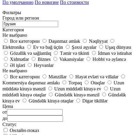
По умолчанию
По новизне
По стоимости
Фильтры
Город или регион
Категория
Не выбрано
Все категории
Daşınmaz əmlak
Nəqliyyat
Elektronika
Ev və bağ üçün
Şəxsi əşyalar
Uşaq dünyası
Gözəllik və sağlamlıq
Təmir və tikinti
İdman və istirahət
Xidmətlər
Biznes
Vakansiyalar
Hobbi və əyləncə
Əl işləri
Heyvanlar
Не выбрано
Все категории
Mənzillər
Həyət evləri və villalar
Kommersiya daşınmaz əmlakı
Torpaq
Otaqlar
Uzun
müddətə kirayə mənzil
Uzun müddətli kirayə ev
Uzun
müddətli kirayə otaqlar
Gündəlik kirayə mənzil
Gündəlik
kirayə ev
Gündəlik kirayə otaqlar
Digər tikililər
Цена
от
до
Статус
Онлайн-показ