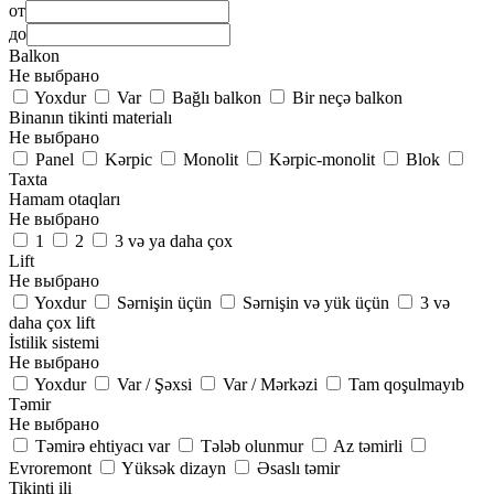
от
до
Balkon
Не выбрано
Yoxdur
Var
Bağlı balkon
Bir neçə balkon
Binanın tikinti materialı
Не выбрано
Panel
Kərpic
Monolit
Kərpic-monolit
Blok
Taxta
Hamam otaqları
Не выбрано
1
2
3 və ya daha çox
Lift
Не выбрано
Yoxdur
Sərnişin üçün
Sərnişin və yük üçün
3 və
daha çox lift
İstilik sistemi
Не выбрано
Yoxdur
Var / Şəxsi
Var / Mərkəzi
Tam qoşulmayıb
Təmir
Не выбрано
Təmirə ehtiyacı var
Tələb olunmur
Az təmirli
Evroremont
Yüksək dizayn
Əsaslı təmir
Tikinti ili