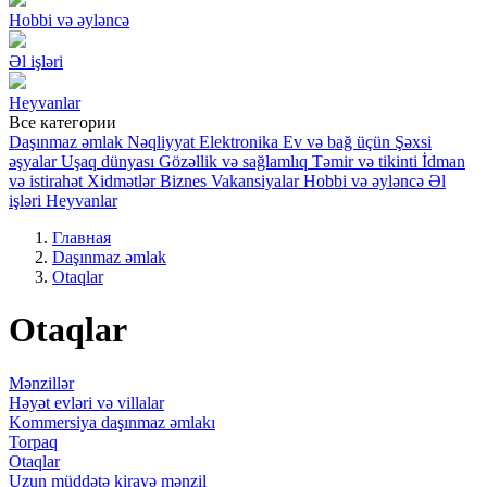
Hobbi və əyləncə
Əl işləri
Heyvanlar
Все категории
Daşınmaz əmlak
Nəqliyyat
Elektronika
Ev və bağ üçün
Şəxsi
əşyalar
Uşaq dünyası
Gözəllik və sağlamlıq
Təmir və tikinti
İdman
və istirahət
Xidmətlər
Biznes
Vakansiyalar
Hobbi və əyləncə
Əl
işləri
Heyvanlar
Главная
Daşınmaz əmlak
Otaqlar
Otaqlar
Mənzillər
Həyət evləri və villalar
Kommersiya daşınmaz əmlakı
Torpaq
Otaqlar
Uzun müddətə kirayə mənzil