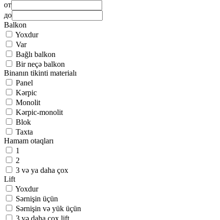
от
до
Balkon
Yoxdur
Var
Bağlı balkon
Bir neçə balkon
Binanın tikinti materialı
Panel
Kərpic
Monolit
Kərpic-monolit
Blok
Taxta
Hamam otaqları
1
2
3 və ya daha çox
Lift
Yoxdur
Sərnişin üçün
Sərnişin və yük üçün
3 və daha çox lift