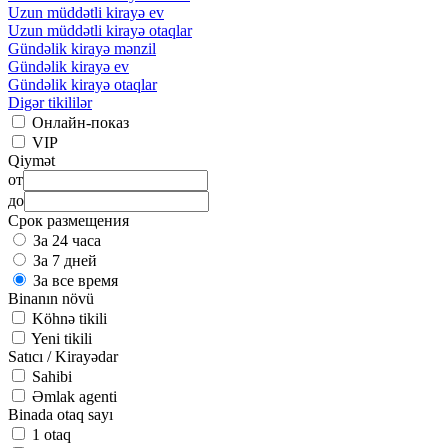
Uzun müddətli kirayə ev
Uzun müddətli kirayə otaqlar
Gündəlik kirayə mənzil
Gündəlik kirayə ev
Gündəlik kirayə otaqlar
Digər tikililər
Онлайн-показ
VIP
Qiymət
от
до
Срок размещения
За 24 часа
За 7 дней
За все время
Binanın növü
Köhnə tikili
Yeni tikili
Satıcı / Kirayədar
Sahibi
Əmlak agenti
Binada otaq sayı
1 otaq