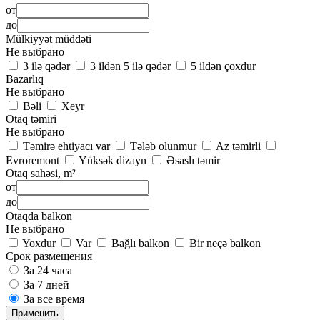
от
до
Mülkiyyət müddəti
Не выбрано
3 ilə qədər
3 ildən 5 ilə qədər
5 ildən çoxdur
Bazarlıq
Не выбрано
Bəli
Xeyr
Otaq təmiri
Не выбрано
Təmirə ehtiyacı var
Tələb olunmur
Az təmirli
Evroremont
Yüksək dizayn
Əsaslı təmir
Otaq sahəsi, m²
от
до
Otaqda balkon
Не выбрано
Yoxdur
Var
Bağlı balkon
Bir neçə balkon
Срок размещения
За 24 часа
За 7 дней
За все время
Применить