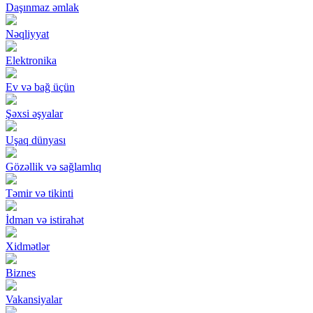
Daşınmaz əmlak
Nəqliyyat
Elektronika
Ev və bağ üçün
Şəxsi əşyalar
Uşaq dünyası
Gözəllik və sağlamlıq
Təmir və tikinti
İdman və istirahət
Xidmətlər
Biznes
Vakansiyalar