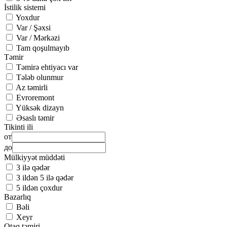
İstilik sistemi
Yoxdur
Var / Şəxsi
Var / Mərkəzi
Tam qoşulmayıb
Təmir
Təmirə ehtiyacı var
Tələb olunmur
Az təmirli
Evroremont
Yüksək dizayn
Əsaslı təmir
Tikinti ili
от
до
Mülkiyyət müddəti
3 ilə qədər
3 ildən 5 ilə qədər
5 ildən çoxdur
Bazarlıq
Bəli
Xeyr
Otaq təmiri