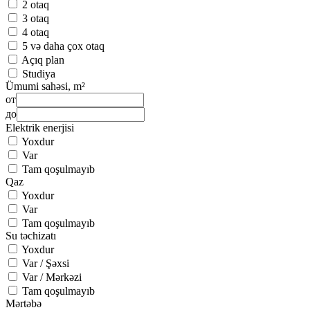
2 otaq
3 otaq
4 otaq
5 və daha çox otaq
Açıq plan
Studiya
Ümumi sahəsi, m²
от
до
Elektrik enerjisi
Yoxdur
Var
Tam qoşulmayıb
Qaz
Yoxdur
Var
Tam qoşulmayıb
Su təchizatı
Yoxdur
Var / Şəxsi
Var / Mərkəzi
Tam qoşulmayıb
Mərtəbə