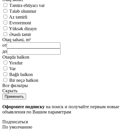
Təmirə ehtiyacı var
Tələb olunmur
Az təmirli
Evroremont
Yüksək dizayn
Əsaslı təmir
Otaq sahəsi, m²
от
до
Otaqda balkon
Yoxdur
Var
Bağlı balkon
Bir neçə balkon
Все фильтры
Скрыть
Применить
Оформите подписку
на поиск и получайте первым новые
объявления по Вашим параметрам
Подписаться
По умолчанию