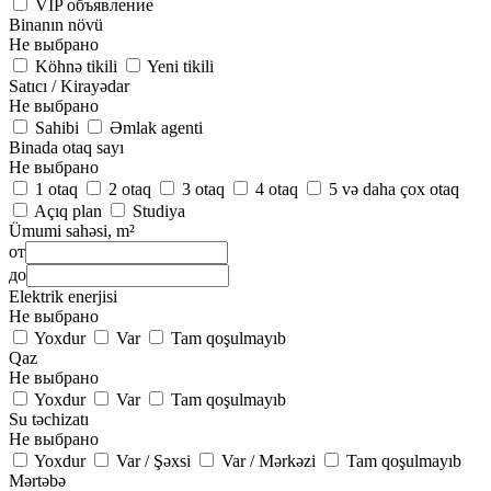
VIP объявление
Binanın növü
Не выбрано
Köhnə tikili
Yeni tikili
Satıcı / Kirayədar
Не выбрано
Sahibi
Əmlak agenti
Binada otaq sayı
Не выбрано
1 otaq
2 otaq
3 otaq
4 otaq
5 və daha çox otaq
Açıq plan
Studiya
Ümumi sahəsi, m²
от
до
Elektrik enerjisi
Не выбрано
Yoxdur
Var
Tam qoşulmayıb
Qaz
Не выбрано
Yoxdur
Var
Tam qoşulmayıb
Su təchizatı
Не выбрано
Yoxdur
Var / Şəxsi
Var / Mərkəzi
Tam qoşulmayıb
Mərtəbə