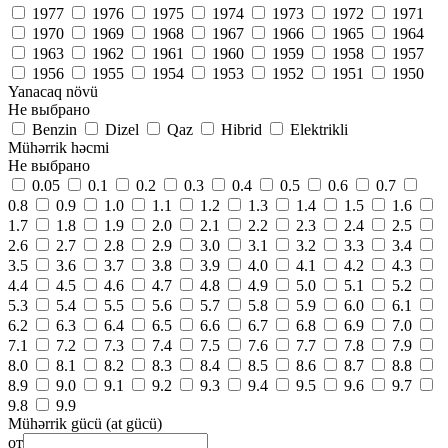
1977
1976
1975
1974
1973
1972
1971
1970
1969
1968
1967
1966
1965
1964
1963
1962
1961
1960
1959
1958
1957
1956
1955
1954
1953
1952
1951
1950
Yanacaq növü
Не выбрано
Benzin
Dizel
Qaz
Hibrid
Elektrikli
Mühərrik həcmi
Не выбрано
0.05
0.1
0.2
0.3
0.4
0.5
0.6
0.7
0.8
0.9
1.0
1.1
1.2
1.3
1.4
1.5
1.6
1.7
1.8
1.9
2.0
2.1
2.2
2.3
2.4
2.5
2.6
2.7
2.8
2.9
3.0
3.1
3.2
3.3
3.4
3.5
3.6
3.7
3.8
3.9
4.0
4.1
4.2
4.3
4.4
4.5
4.6
4.7
4.8
4.9
5.0
5.1
5.2
5.3
5.4
5.5
5.6
5.7
5.8
5.9
6.0
6.1
6.2
6.3
6.4
6.5
6.6
6.7
6.8
6.9
7.0
7.1
7.2
7.3
7.4
7.5
7.6
7.7
7.8
7.9
8.0
8.1
8.2
8.3
8.4
8.5
8.6
8.7
8.8
8.9
9.0
9.1
9.2
9.3
9.4
9.5
9.6
9.7
9.8
9.9
Mühərrik gücü (at gücü)
от