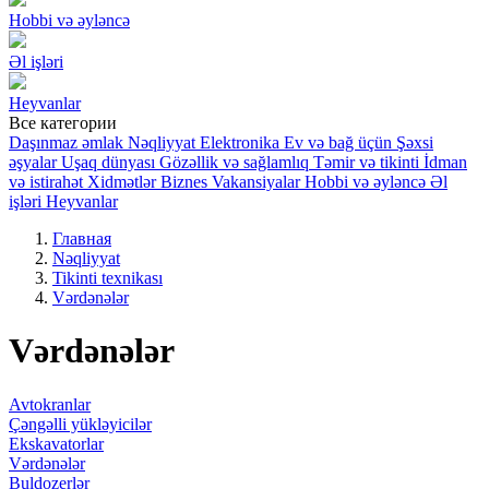
Hobbi və əyləncə
Əl işləri
Heyvanlar
Все категории
Daşınmaz əmlak
Nəqliyyat
Elektronika
Ev və bağ üçün
Şəxsi
əşyalar
Uşaq dünyası
Gözəllik və sağlamlıq
Təmir və tikinti
İdman
və istirahət
Xidmətlər
Biznes
Vakansiyalar
Hobbi və əyləncə
Əl
işləri
Heyvanlar
Главная
Nəqliyyat
Tikinti texnikası
Vərdənələr
Vərdənələr
Avtokranlar
Çəngəlli yükləyicilər
Ekskavatorlar
Vərdənələr
Buldozerlər