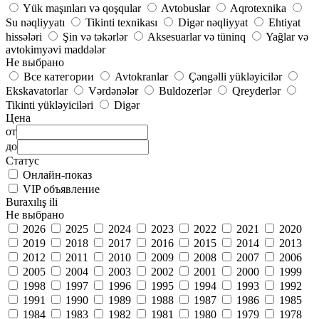
Yük maşınları və qoşqular
Avtobuslar
Aqrotexnika
Su nəqliyyatı
Tikinti texnikası
Digər nəqliyyat
Ehtiyat
hissələri
Şin və təkərlər
Aksesuarlar və tüninq
Yağlar və
avtokimyəvi maddələr
Не выбрано
Все категории
Avtokranlar
Çəngəlli yükləyicilər
Ekskavatorlar
Vərdənələr
Buldozerlər
Qreyderlər
Tikinti yükləyiciləri
Digər
Цена
от
до
Статус
Онлайн-показ
VIP объявление
Buraxılış ili
Не выбрано
2026
2025
2024
2023
2022
2021
2020
2019
2018
2017
2016
2015
2014
2013
2012
2011
2010
2009
2008
2007
2006
2005
2004
2003
2002
2001
2000
1999
1998
1997
1996
1995
1994
1993
1992
1991
1990
1989
1988
1987
1986
1985
1984
1983
1982
1981
1980
1979
1978