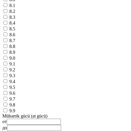
8.1
8.2
8.3
8.4
8.5
8.6
8.7
8.8
8.9
9.0
9.1
9.2
9.3
9.4
9.5
9.6
9.7
9.8
9.9
Mühərrik gücü (at gücü)
от
до