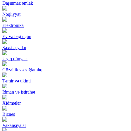
Daşınmaz əmlak
Nəqliyyat
Elektronika
Ev və bağ üçün
Şəxsi əşyalar
Uşaq dünyası
Gözəllik və sağlamlıq
Təmir və tikinti
İdman və istirahət
Xidmətlər
Biznes
Vakansiyalar