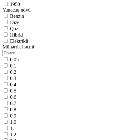
1950
Yanacaq növü
Benzin
Dizel
Qaz
Hibrid
Elektrikli
Mühərrik həcmi
0.05
0.1
0.2
0.3
0.4
0.5
0.6
0.7
0.8
0.9
1.0
1.1
1.2