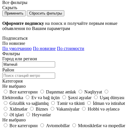
Все фильтры
Скрыть
Применить
Сбросить фильтры
Оформите подписку
на поиск и получайте первым новые
объявления по Вашим параметрам
Подписаться
По новизне
По умолчанию
По новизне
По стоимости
Фильтры
Город или регион
Район
Категория
Не выбрано
Все категории
Daşınmaz əmlak
Nəqliyyat
Elektronika
Ev və bağ üçün
Şəxsi əşyalar
Uşaq dünyası
Gözəllik və sağlamlıq
Təmir və tikinti
İdman və istirahət
Xidmətlər
Biznes
Vakansiyalar
Hobbi və əyləncə
Əl işləri
Heyvanlar
Не выбрано
Все категории
Avtomobillər
Motosikletlər və mopedlər