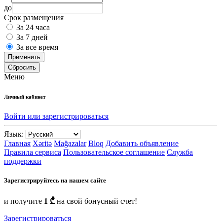
до
Срок размещения
За 24 часа
За 7 дней
За все время
Применить
Сбросить
Меню
Личный кабинет
Войти или зарегистрироваться
Язык:
Главная
Xəritə
Mağazalar
Bloq
Добавить объявление
Правила сервиса
Пользовательское соглашение
Служба
поддержки
Зарегистрируйтесь на нашем сайте
и получите
1 ₾
на свой бонусный счет!
Зарегистрироваться