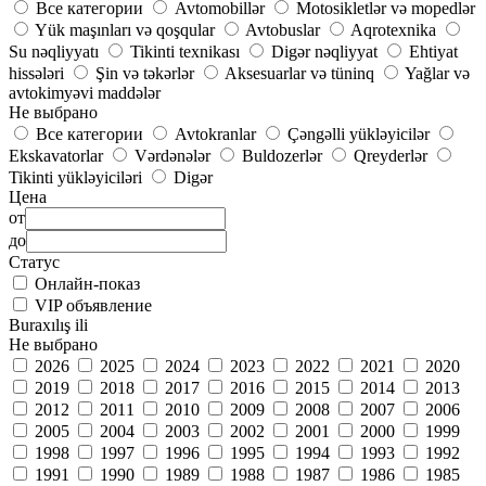
Все категории
Avtomobillər
Motosikletlər və mopedlər
Yük maşınları və qoşqular
Avtobuslar
Aqrotexnika
Su nəqliyyatı
Tikinti texnikası
Digər nəqliyyat
Ehtiyat
hissələri
Şin və təkərlər
Aksesuarlar və tüninq
Yağlar və
avtokimyəvi maddələr
Не выбрано
Все категории
Avtokranlar
Çəngəlli yükləyicilər
Ekskavatorlar
Vərdənələr
Buldozerlər
Qreyderlər
Tikinti yükləyiciləri
Digər
Цена
от
до
Статус
Онлайн-показ
VIP объявление
Buraxılış ili
Не выбрано
2026
2025
2024
2023
2022
2021
2020
2019
2018
2017
2016
2015
2014
2013
2012
2011
2010
2009
2008
2007
2006
2005
2004
2003
2002
2001
2000
1999
1998
1997
1996
1995
1994
1993
1992
1991
1990
1989
1988
1987
1986
1985