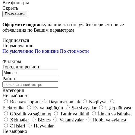
Все фильтры
Скрыть
Применить
Оформите подписку
на поиск и получайте первым новые
объявления по Вашим параметрам
Подписаться
По умолчанию
По умолчанию
По новизне
По стоимости
Фильтры
Город или регион
Район
Категория
Не выбрано
Все категории
Daşınmaz əmlak
Nəqliyyat
Elektronika
Ev və bağ üçün
Şəxsi əşyalar
Uşaq dünyası
Gözəllik və sağlamlıq
Təmir və tikinti
İdman və istirahət
Xidmətlər
Biznes
Vakansiyalar
Hobbi və əyləncə
Əl işləri
Heyvanlar
Не выбрано