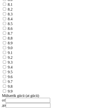
8.1
8.2
8.3
8.4
8.5
8.6
8.7
8.8
8.9
9.0
9.1
9.2
9.3
9.4
9.5
9.6
9.7
9.8
9.9
Mühərrik gücü (at gücü)
от
до