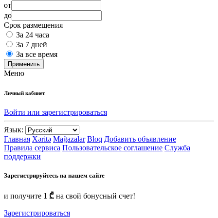
от
до
Срок размещения
За 24 часа
За 7 дней
За все время
Применить
Меню
Личный кабинет
Войти или зарегистрироваться
Язык:
Главная
Xəritə
Mağazalar
Bloq
Добавить объявление
Правила сервиса
Пользовательское соглашение
Служба
поддержки
Зарегистрируйтесь на нашем сайте
и получите
1 ₾
на свой бонусный счет!
Зарегистрироваться