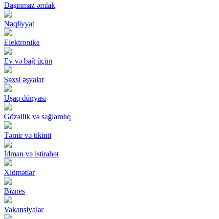
Daşınmaz əmlak
Nəqliyyat
Elektronika
Ev və bağ üçün
Şəxsi əşyalar
Uşaq dünyası
Gözəllik və sağlamlıq
Təmir və tikinti
İdman və istirahət
Xidmətlər
Biznes
Vakansiyalar