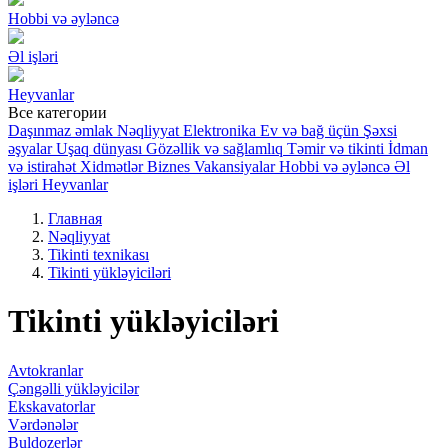
Hobbi və əyləncə
Əl işləri
Heyvanlar
Все категории
Daşınmaz əmlak
Nəqliyyat
Elektronika
Ev və bağ üçün
Şəxsi
əşyalar
Uşaq dünyası
Gözəllik və sağlamlıq
Təmir və tikinti
İdman
və istirahət
Xidmətlər
Biznes
Vakansiyalar
Hobbi və əyləncə
Əl
işləri
Heyvanlar
Главная
Nəqliyyat
Tikinti texnikası
Tikinti yükləyiciləri
Tikinti yükləyiciləri
Avtokranlar
Çəngəlli yükləyicilər
Ekskavatorlar
Vərdənələr
Buldozerlər