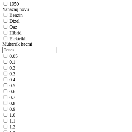
1950
Yanacaq növü
Benzin
Dizel
Qaz
Hibrid
Elektrikli
Mühərrik həcmi
0.05
0.1
0.2
0.3
0.4
0.5
0.6
0.7
0.8
0.9
1.0
1.1
1.2