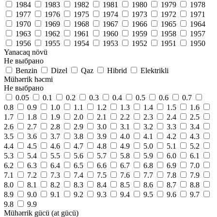
1984
1983
1982
1981
1980
1979
1978
1977
1976
1975
1974
1973
1972
1971
1970
1969
1968
1967
1966
1965
1964
1963
1962
1961
1960
1959
1958
1957
1956
1955
1954
1953
1952
1951
1950
Yanacaq növü
Не выбрано
Benzin
Dizel
Qaz
Hibrid
Elektrikli
Mühərrik həcmi
Не выбрано
0.05
0.1
0.2
0.3
0.4
0.5
0.6
0.7
0.8
0.9
1.0
1.1
1.2
1.3
1.4
1.5
1.6
1.7
1.8
1.9
2.0
2.1
2.2
2.3
2.4
2.5
2.6
2.7
2.8
2.9
3.0
3.1
3.2
3.3
3.4
3.5
3.6
3.7
3.8
3.9
4.0
4.1
4.2
4.3
4.4
4.5
4.6
4.7
4.8
4.9
5.0
5.1
5.2
5.3
5.4
5.5
5.6
5.7
5.8
5.9
6.0
6.1
6.2
6.3
6.4
6.5
6.6
6.7
6.8
6.9
7.0
7.1
7.2
7.3
7.4
7.5
7.6
7.7
7.8
7.9
8.0
8.1
8.2
8.3
8.4
8.5
8.6
8.7
8.8
8.9
9.0
9.1
9.2
9.3
9.4
9.5
9.6
9.7
9.8
9.9
Mühərrik gücü (at gücü)