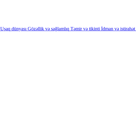
Uşaq dünyası
Gözəllik və sağlamlıq
Təmir və tikinti
İdman və istirahət