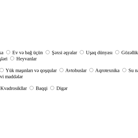
ka
Ev və bağ üçün
Şəxsi əşyalar
Uşaq dünyası
Gözəllik
şləri
Heyvanlar
Yük maşınları və qoşqular
Avtobuslar
Aqrotexnika
Su n
vi maddələr
Kvadrosikllar
Baqqi
Digər