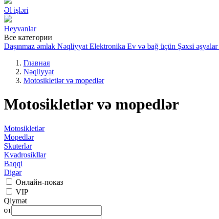
Əl işləri
Heyvanlar
Все категории
Daşınmaz əmlak
Nəqliyyat
Elektronika
Ev və bağ üçün
Şəxsi əşyalar
Главная
Nəqliyyat
Motosikletlər və mopedlər
Motosikletlər və mopedlər
Motosikletlər
Mopedlər
Skuterlər
Kvadrosikllar
Baqqi
Digər
Онлайн-показ
VIP
Qiymət
от