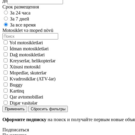
до
Срок размещения
За 24 часа
За 7 дней
За все время
Motosiklet və moped növü
Yol motosikletləri
İdman motosikletləri
Dağ motosikletləri
Kreyserlər, helikopterlər
Xüsusi motosikl
Mopedlər, skuterlər
Kvadrosikllər (ATV-lər)
Buggy
Kartinq
Qar avtomobilləri
Digər vasitələr
Применить
Сбросить фильтры
Оформите подписку
на поиск и получайте первым новые объ
Подписаться