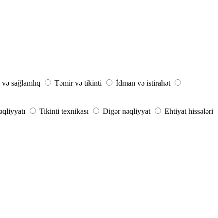
 və sağlamlıq
Təmir və tikinti
İdman və istirahət
əqliyyatı
Tikinti texnikası
Digər nəqliyyat
Ehtiyat hissələri