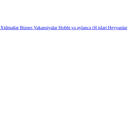
Xidmətlər
Biznes
Vakansiyalar
Hobbi və əyləncə
Əl işləri
Heyvanlar