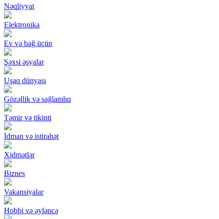
Nəqliyyat
Elektronika
Ev və bağ üçün
Şəxsi əşyalar
Uşaq dünyası
Gözəllik və sağlamlıq
Təmir və tikinti
İdman və istirahət
Xidmətlər
Biznes
Vakansiyalar
Hobbi və əyləncə