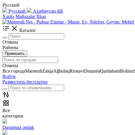
Русский
Русский
Azərbaycan dili
Xəritə
Mağazalar
Bloq
Каталог
Отмена
Районы
Применить
Отмена
Все города
Marneuli
Zalqa
Ağbulaq
Rustavi
Dmanisi
Qardabani
Bolnisi
Войти
Разместить бесплатно
Все
категории
Daşınmaz əmlak