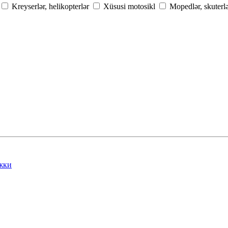
Kreyserlər, helikopterlər
Xüsusi motosikl
Mopedlər, skuterl
жки