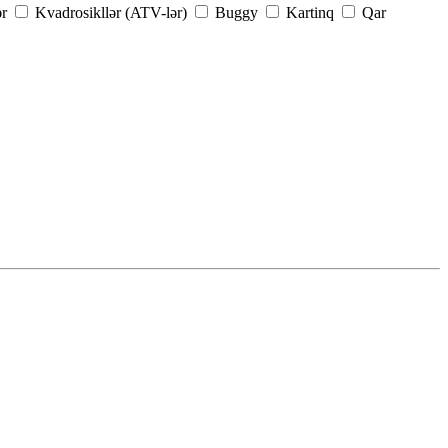
ər
Kvadrosikllər (ATV-lər)
Buggy
Kartinq
Qar