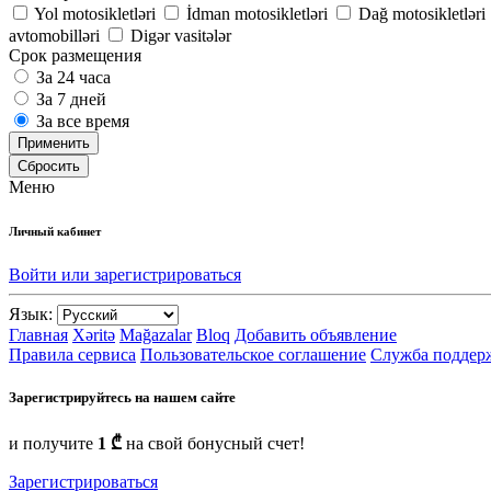
Yol motosikletləri
İdman motosikletləri
Dağ motosikletləri
avtomobilləri
Digər vasitələr
Срок размещения
За 24 часа
За 7 дней
За все время
Применить
Сбросить
Меню
Личный кабинет
Войти или зарегистрироваться
Язык:
Главная
Xəritə
Mağazalar
Bloq
Добавить объявление
Правила сервиса
Пользовательское соглашение
Служба поддер
Зарегистрируйтесь на нашем сайте
и получите
1 ₾
на свой бонусный счет!
Зарегистрироваться