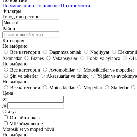
По новизне
По умолчанию
По новизне
По стоимости
Фильтры
Город или регион
Район
Категория
Не выбрано
Все категории
Daşınmaz əmlak
Nəqliyyat
Elektroni
Xidmətlər
Biznes
Vakansiyalar
Hobbi və əyləncə
Əl i
Не выбрано
Все категории
Avtomobillər
Motosikletlər və mopedlər
Şin və təkərlər
Aksesuarlar və tüninq
Yağlar və avtokimyə
Не выбрано
Все категории
Motosikletlər
Mopedlər
Skuterlər
Цена
от
до
Статус
Онлайн-показ
VIP объявление
Motosiklet və moped növü
Не выбрано