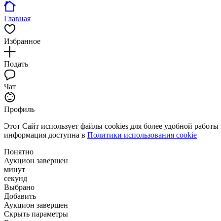
Главная
Избранное
Подать
Чат
Профиль
Этот Сайт использует файлы cookies для более удобной работы
информация доступна в
Политики использования cookie
Понятно
Аукцион завершен
минут
секунд
Выбрано
Добавить
Аукцион завершен
Скрыть параметры