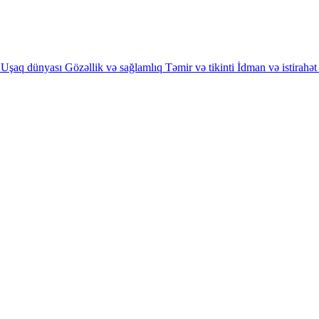
Uşaq dünyası
Gözəllik və sağlamlıq
Təmir və tikinti
İdman və istirahət