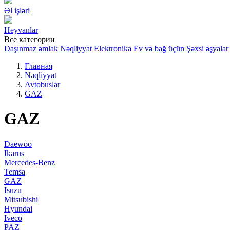
Əl işləri
Heyvanlar
Все категории
Daşınmaz əmlak
Nəqliyyat
Elektronika
Ev və bağ üçün
Şəxsi əşyalar
Главная
Nəqliyyat
Avtobuslar
GAZ
GAZ
Daewoo
Ikarus
Mercedes-Benz
Temsa
GAZ
Isuzu
Mitsubishi
Hyundai
Iveco
PAZ