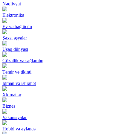
Nəqliyyat
Elektronika
Ev və bağ üçün
Şəxsi əşyalar
Uşaq dünyası
Gözəllik və sağlamlıq
Təmir və tikinti
İdman və istirahət
Xidmətlər
Biznes
Vakansiyalar
Hobbi və əyləncə