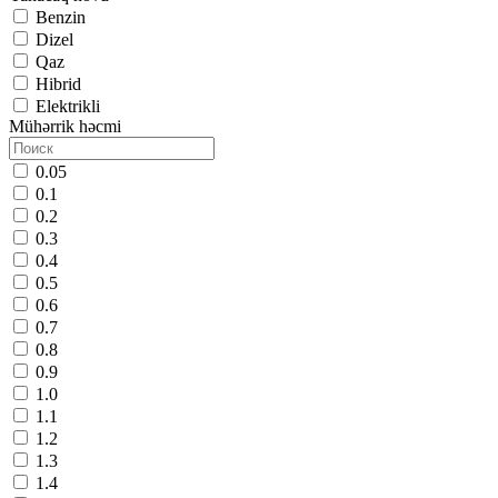
Benzin
Dizel
Qaz
Hibrid
Elektrikli
Mühərrik həcmi
0.05
0.1
0.2
0.3
0.4
0.5
0.6
0.7
0.8
0.9
1.0
1.1
1.2
1.3
1.4