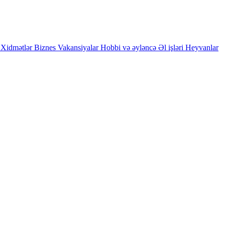
Xidmətlər
Biznes
Vakansiyalar
Hobbi və əyləncə
Əl işləri
Heyvanlar