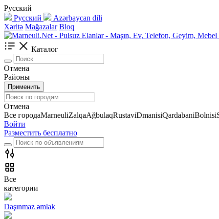
Русский
Русский
Azərbaycan dili
Xəritə
Mağazalar
Bloq
Каталог
Отмена
Районы
Применить
Отмена
Все города
Marneuli
Zalqa
Ağbulaq
Rustavi
Dmanisi
Qardabani
Bolnisi
Войти
Разместить бесплатно
Все
категории
Daşınmaz əmlak