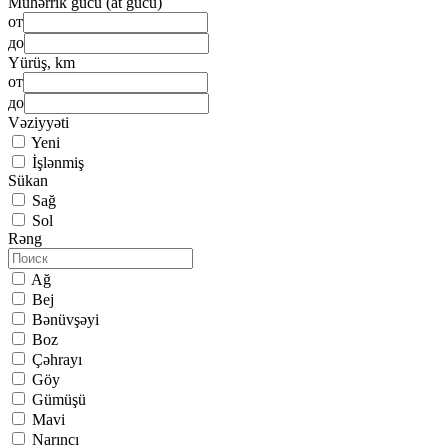
Mühərrik gücü (at gücü)
от
до
Yürüş, km
от
до
Vəziyyəti
Yeni
İşlənmiş
Sükan
Sağ
Sol
Rəng
Ağ
Bej
Bənüvşəyi
Boz
Çəhrayı
Göy
Gümüşü
Mavi
Narıncı