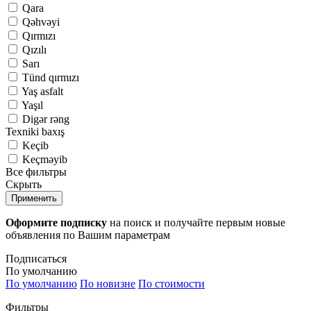
Qara
Qəhvəyi
Qırmızı
Qızılı
Sarı
Tünd qırmızı
Yaş asfalt
Yaşıl
Digər rəng
Texniki baxış
Keçib
Keçməyib
Все фильтры
Скрыть
Применить
Оформите подписку
на поиск и получайте первым новые
объявления по Вашим параметрам
Подписаться
По умолчанию
По умолчанию
По новизне
По стоимости
Фильтры