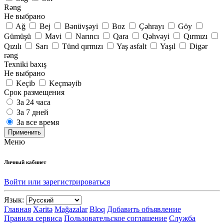
Rəng
Не выбрано
Ağ
Bej
Bənüvşəyi
Boz
Çəhrayı
Göy
Gümüşü
Mavi
Narıncı
Qara
Qəhvəyi
Qırmızı
Qızılı
Sarı
Tünd qırmızı
Yaş asfalt
Yaşıl
Digər
rəng
Texniki baxış
Не выбрано
Keçib
Keçməyib
Срок размещения
За 24 часа
За 7 дней
За все время
Применить
Меню
Личный кабинет
Войти или зарегистрироваться
Язык:
Главная
Xəritə
Mağazalar
Bloq
Добавить объявление
Правила сервиса
Пользовательское соглашение
Служба