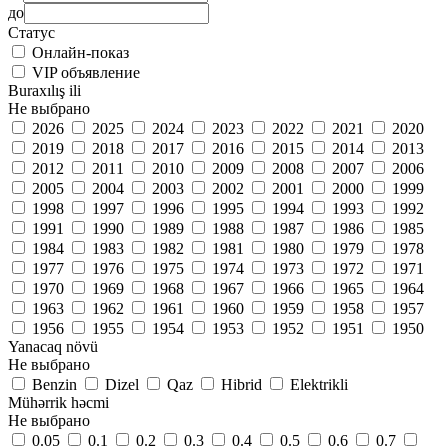
до
Статус
Онлайн-показ
VIP объявление
Buraxılış ili
Не выбрано
2026
2025
2024
2023
2022
2021
2020
2019
2018
2017
2016
2015
2014
2013
2012
2011
2010
2009
2008
2007
2006
2005
2004
2003
2002
2001
2000
1999
1998
1997
1996
1995
1994
1993
1992
1991
1990
1989
1988
1987
1986
1985
1984
1983
1982
1981
1980
1979
1978
1977
1976
1975
1974
1973
1972
1971
1970
1969
1968
1967
1966
1965
1964
1963
1962
1961
1960
1959
1958
1957
1956
1955
1954
1953
1952
1951
1950
Yanacaq növü
Не выбрано
Benzin
Dizel
Qaz
Hibrid
Elektrikli
Mühərrik həcmi
Не выбрано
0.05
0.1
0.2
0.3
0.4
0.5
0.6
0.7