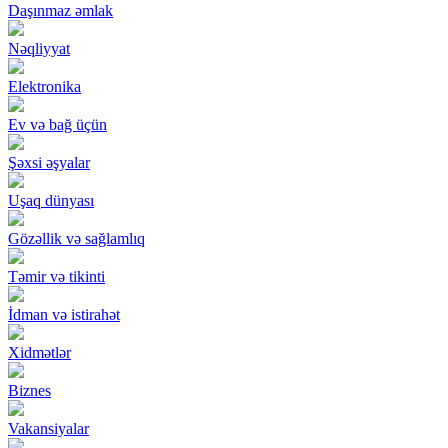
Daşınmaz əmlak
Nəqliyyat
Elektronika
Ev və bağ üçün
Şəxsi əşyalar
Uşaq dünyası
Gözəllik və sağlamlıq
Təmir və tikinti
İdman və istirahət
Xidmətlər
Biznes
Vakansiyalar