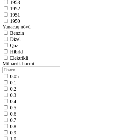
1953
1952
1951
1950
Yanacaq növü
Benzin
Dizel
Qaz
Hibrid
Elektrikli
Mühərrik həcmi
0.05
0.1
0.2
0.3
0.4
0.5
0.6
0.7
0.8
0.9
1.0