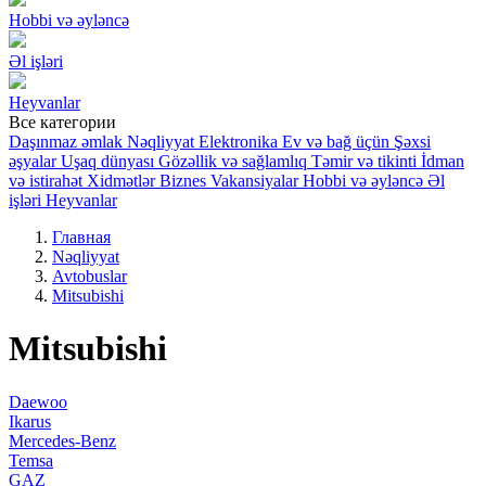
Hobbi və əyləncə
Əl işləri
Heyvanlar
Все категории
Daşınmaz əmlak
Nəqliyyat
Elektronika
Ev və bağ üçün
Şəxsi
əşyalar
Uşaq dünyası
Gözəllik və sağlamlıq
Təmir və tikinti
İdman
və istirahət
Xidmətlər
Biznes
Vakansiyalar
Hobbi və əyləncə
Əl
işləri
Heyvanlar
Главная
Nəqliyyat
Avtobuslar
Mitsubishi
Mitsubishi
Daewoo
Ikarus
Mercedes-Benz
Temsa
GAZ