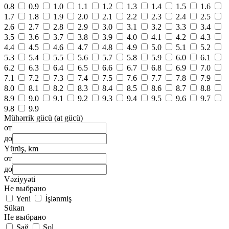
0.8
0.9
1.0
1.1
1.2
1.3
1.4
1.5
1.6
1.7
1.8
1.9
2.0
2.1
2.2
2.3
2.4
2.5
2.6
2.7
2.8
2.9
3.0
3.1
3.2
3.3
3.4
3.5
3.6
3.7
3.8
3.9
4.0
4.1
4.2
4.3
4.4
4.5
4.6
4.7
4.8
4.9
5.0
5.1
5.2
5.3
5.4
5.5
5.6
5.7
5.8
5.9
6.0
6.1
6.2
6.3
6.4
6.5
6.6
6.7
6.8
6.9
7.0
7.1
7.2
7.3
7.4
7.5
7.6
7.7
7.8
7.9
8.0
8.1
8.2
8.3
8.4
8.5
8.6
8.7
8.8
8.9
9.0
9.1
9.2
9.3
9.4
9.5
9.6
9.7
9.8
9.9
Mühərrik gücü (at gücü)
от
до
Yürüş, km
от
до
Vəziyyəti
Не выбрано
Yeni
İşlənmiş
Sükan
Не выбрано
Sağ
Sol