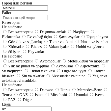
Город или регион
Район
Категория
Не выбрано
Все категории
Daşınmaz əmlak
Nəqliyyat
Elektronika
Ev və bağ üçün
Şəxsi əşyalar
Uşaq dünyası
Gözəllik və sağlamlıq
Təmir və tikinti
İdman və istirahət
Xidmətlər
Biznes
Vakansiyalar
Hobbi və əyləncə
Əl işləri
Heyvanlar
Не выбрано
Все категории
Avtomobillər
Motosikletlər və mopedlər
Yük maşınları və qoşqular
Avtobuslar
Aqrotexnika
Su nəqliyyatı
Tikinti texnikası
Digər nəqliyyat
Ehtiyat
hissələri
Şin və təkərlər
Aksesuarlar və tüninq
Yağlar və
avtokimyəvi maddələr
Не выбрано
Все категории
Daewoo
Ikarus
Mercedes-Benz
Temsa
GAZ
Isuzu
Mitsubishi
Hyundai
Iveco
PAZ
Digər
Цена
от