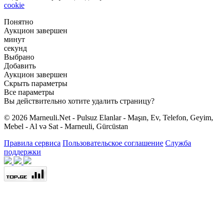
cookie
Понятно
Аукцион завершен
минут
секунд
Выбрано
Добавить
Аукцион завершен
Скрыть параметры
Все параметры
Вы действительно хотите удалить страницу?
© 2026 Marneuli.Net - Pulsuz Elanlar - Maşın, Ev, Telefon, Geyim,
Mebel - Al və Sat - Marneuli, Gürcüstan
Правила сервиса
Пользовательское соглашение
Служба
поддержки