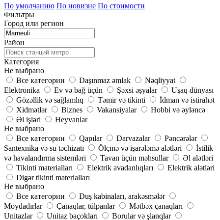
По умолчанию
По новизне
По стоимости
Фильтры
Город или регион
Район
Категория
Не выбрано
Все категории
Daşınmaz əmlak
Nəqliyyat
Elektronika
Ev və bağ üçün
Şəxsi əşyalar
Uşaq dünyası
Gözəllik və sağlamlıq
Təmir və tikinti
İdman və istirahət
Xidmətlər
Biznes
Vakansiyalar
Hobbi və əyləncə
Əl işləri
Heyvanlar
Не выбрано
Все категории
Qapılar
Darvazalar
Pəncərələr
Santexnika və su təchizatı
Ölçmə və işarələmə alətləri
İstilik
və havalandırma sistemləri
Tavan üçün məhsullar
Əl alətləri
Tikinti materialları
Elektrik avadanlıqları
Elektrik alətləri
Digər tikinti materialları
Не выбрано
Все категории
Duş kabinaları, arakəsmələr
Moydadırlar
Çanaqlar, tülpanlar
Mətbəx çanaqları
Unitazlar
Unitaz baçokları
Borular və şlanqlar