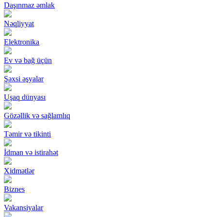
Daşınmaz əmlak
Nəqliyyat
Elektronika
Ev və bağ üçün
Şəxsi əşyalar
Uşaq dünyası
Gözəllik və sağlamlıq
Təmir və tikinti
İdman və istirahət
Xidmətlər
Biznes
Vakansiyalar