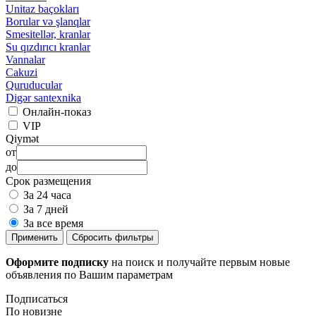
Unitaz baçokları
Borular və şlanqlar
Smesitellər, kranlar
Su qızdırıcı kranlar
Vannalar
Cakuzi
Quruducular
Digər santexnika
Онлайн-показ
VIP
Qiymət
от
до
Срок размещения
За 24 часа
За 7 дней
За все время
Применить
Сбросить фильтры
Оформите подписку
на поиск и получайте первым новые
объявления по Вашим параметрам
Подписаться
По новизне