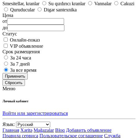
Smesitellər, kranlar
Su qızdırıcı kranlar
Vannalar
Cakuzi
Quruducular
Digər santexnika
Цена
от
до
Статус
Онлайн-показ
VIP объявление
Срок размещения
За 24 часа
За 7 дней
За все время
Применить
Сбросить
Меню
Личный кабинет
Войти или зарегистрироваться
Язык:
Главная
Xəritə
Mağazalar
Bloq
Добавить объявление
Правила сервиса
Пользовательское соглашение
Служба