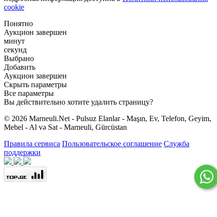
cookie
Понятно
Аукцион завершен
минут
секунд
Выбрано
Добавить
Аукцион завершен
Скрыть параметры
Все параметры
Вы действительно хотите удалить страницу?
© 2026 Marneuli.Net - Pulsuz Elanlar - Maşın, Ev, Telefon, Geyim,
Mebel - Al və Sat - Marneuli, Gürcüstan
Правила сервиса
Пользовательское соглашение
Служба
поддержки