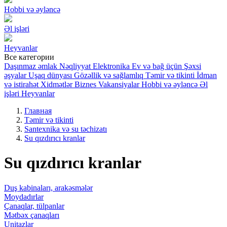
Hobbi və əyləncə
Əl işləri
Heyvanlar
Все категории
Daşınmaz əmlak
Nəqliyyat
Elektronika
Ev və bağ üçün
Şəxsi
əşyalar
Uşaq dünyası
Gözəllik və sağlamlıq
Təmir və tikinti
İdman
və istirahət
Xidmətlər
Biznes
Vakansiyalar
Hobbi və əyləncə
Əl
işləri
Heyvanlar
Главная
Təmir və tikinti
Santexnika və su təchizatı
Su qızdırıcı kranlar
Su qızdırıcı kranlar
Duş kabinaları, arakəsmələr
Moydadırlar
Çanaqlar, tülpanlar
Mətbəx çanaqları
Unitazlar