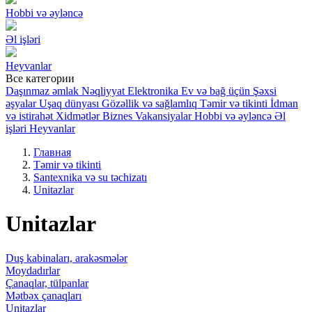
Hobbi və əyləncə
Əl işləri
Heyvanlar
Все категории
Daşınmaz əmlak
Nəqliyyat
Elektronika
Ev və bağ üçün
Şəxsi
əşyalar
Uşaq dünyası
Gözəllik və sağlamlıq
Təmir və tikinti
İdman
və istirahət
Xidmətlər
Biznes
Vakansiyalar
Hobbi və əyləncə
Əl
işləri
Heyvanlar
Главная
Təmir və tikinti
Santexnika və su təchizatı
Unitazlar
Unitazlar
Duş kabinaları, arakəsmələr
Moydadırlar
Çanaqlar, tülpanlar
Mətbəx çanaqları
Unitazlar