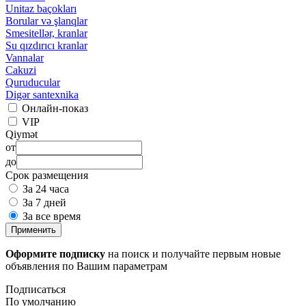
Unitaz baçokları
Borular və şlanqlar
Smesitellər, kranlar
Su qızdırıcı kranlar
Vannalar
Cakuzi
Quruducular
Digər santexnika
Онлайн-показ
VIP
Qiymət
от
до
Срок размещения
За 24 часа
За 7 дней
За все время
Применить
Оформите подписку
на поиск и получайте первым новые
объявления по Вашим параметрам
Подписаться
По умолчанию