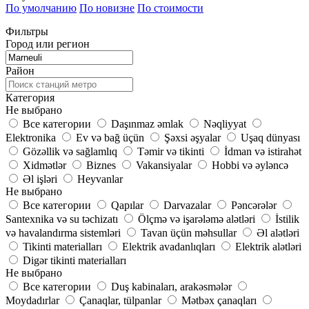
По умолчанию
По новизне
По стоимости
Фильтры
Город или регион
Район
Категория
Не выбрано
Все категории
Daşınmaz əmlak
Nəqliyyat
Elektronika
Ev və bağ üçün
Şəxsi əşyalar
Uşaq dünyası
Gözəllik və sağlamlıq
Təmir və tikinti
İdman və istirahət
Xidmətlər
Biznes
Vakansiyalar
Hobbi və əyləncə
Əl işləri
Heyvanlar
Не выбрано
Все категории
Qapılar
Darvazalar
Pəncərələr
Santexnika və su təchizatı
Ölçmə və işarələmə alətləri
İstilik
və havalandırma sistemləri
Tavan üçün məhsullar
Əl alətləri
Tikinti materialları
Elektrik avadanlıqları
Elektrik alətləri
Digər tikinti materialları
Не выбрано
Все категории
Duş kabinaları, arakəsmələr
Moydadırlar
Çanaqlar, tülpanlar
Mətbəx çanaqları