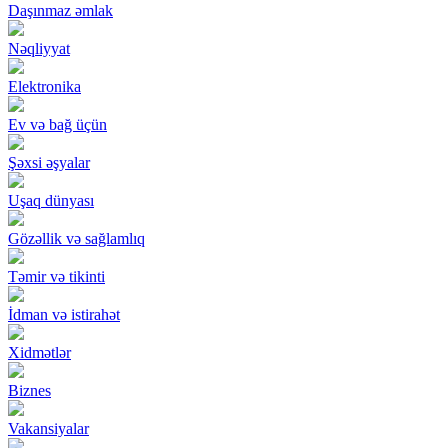
Daşınmaz əmlak
Nəqliyyat
Elektronika
Ev və bağ üçün
Şəxsi əşyalar
Uşaq dünyası
Gözəllik və sağlamlıq
Təmir və tikinti
İdman və istirahət
Xidmətlər
Biznes
Vakansiyalar