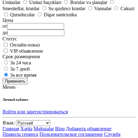
Unitazlar
Unitaz baçokları
Borular və şlanqlar
Smesitellər, kranlar
Su qızdırıcı kranlar
Vannalar
Cakuzi
Quruducular
Digər santexnika
Цена
от
до
Статус
Онлайн-показ
VIP объявление
Срок размещения
За 24 часа
За 7 дней
За все время
Применить
Меню
Личный кабинет
Войти или зарегистрироваться
Язык:
Главная
Xəritə
Mağazalar
Bloq
Добавить объявление
Правила сервиса
Пользовательское соглашение
Служба