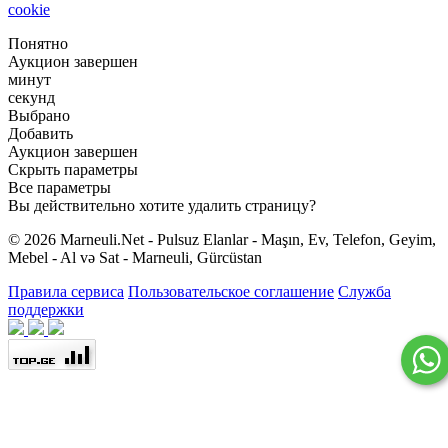
cookie
Понятно
Аукцион завершен
минут
секунд
Выбрано
Добавить
Аукцион завершен
Скрыть параметры
Все параметры
Вы действительно хотите удалить страницу?
© 2026 Marneuli.Net - Pulsuz Elanlar - Maşın, Ev, Telefon, Geyim,
Mebel - Al və Sat - Marneuli, Gürcüstan
Правила сервиса
Пользовательское соглашение
Служба
поддержки