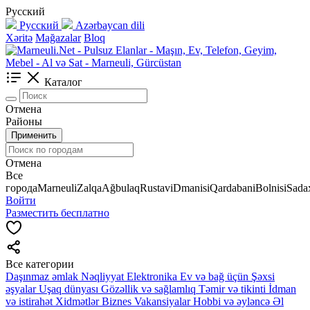
Русский
Русский
Azərbaycan dili
Xəritə
Mağazalar
Bloq
Каталог
Отмена
Районы
Применить
Отмена
Все
города
Marneuli
Zalqa
Ağbulaq
Rustavi
Dmanisi
Qardabani
Bolnisi
Sadax
Войти
Разместить бесплатно
Все категории
Daşınmaz əmlak
Nəqliyyat
Elektronika
Ev və bağ üçün
Şəxsi
əşyalar
Uşaq dünyası
Gözəllik və sağlamlıq
Təmir və tikinti
İdman
və istirahət
Xidmətlər
Biznes
Vakansiyalar
Hobbi və əyləncə
Əl