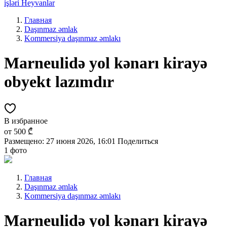
işləri
Heyvanlar
Главная
Daşınmaz əmlak
Kommersiya daşınmaz əmlakı
Marneulidə yol kənarı kirayə
obyekt lazımdır
В избранное
от
500 ₾
Размещено: 27 июня 2026, 16:01
Поделиться
1 фото
Главная
Daşınmaz əmlak
Kommersiya daşınmaz əmlakı
Marneulidə yol kənarı kirayə