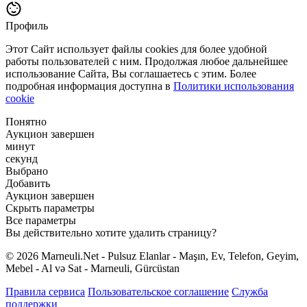
Профиль
Этот Сайт использует файлы cookies для более удобной
работы пользователей с ним. Продолжая любое дальнейшее
использование Сайта, Вы соглашаетесь с этим. Более
подробная информация доступна в
Политики использования
cookie
Понятно
Аукцион завершен
минут
секунд
Выбрано
Добавить
Аукцион завершен
Скрыть параметры
Все параметры
Вы действительно хотите удалить страницу?
© 2026 Marneuli.Net - Pulsuz Elanlar - Maşın, Ev, Telefon, Geyim,
Mebel - Al və Sat - Marneuli, Gürcüstan
Правила сервиса
Пользовательское соглашение
Служба
поддержки