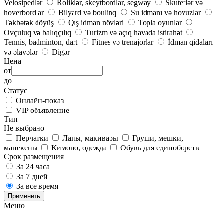
Velosipedlər
Roliklər, skeytbordlar, segway
Skuterlər və
hoverbordlar
Bilyard və boulinq
Su idmanı və hovuzlar
Təkbətək döyüş
Qış idman növləri
Topla oyunlar
Ovçuluq və balıqçılıq
Turizm və açıq havada istirahət
Tennis, badminton, dart
Fitnes və trenajorlar
İdman qidaları
və əlavələr
Digər
Цена
от
до
Статус
Онлайн-показ
VIP объявление
Тип
Не выбрано
Перчатки
Лапы, макивары
Груши, мешки,
манекены
Кимоно, одежда
Обувь для единоборств
Срок размещения
За 24 часа
За 7 дней
За все время
Применить
Меню