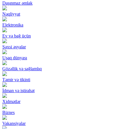
Daşınmaz əmlak
Nəqliyyat
Elektronika
Ev və bağ üçün
Şəxsi əşyalar
Uşaq dünyası
Gözəllik və sağlamlıq
Təmir və tikinti
İdman və istirahət
Xidmətlər
Biznes
Vakansiyalar