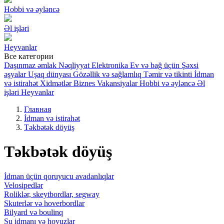
Hobbi və əyləncə
Əl işləri
Heyvanlar
Все категории
Daşınmaz əmlak
Nəqliyyat
Elektronika
Ev və bağ üçün
Şəxsi
əşyalar
Uşaq dünyası
Gözəllik və sağlamlıq
Təmir və tikinti
İdman
və istirahət
Xidmətlər
Biznes
Vakansiyalar
Hobbi və əyləncə
Əl
işləri
Heyvanlar
Главная
İdman və istirahət
Təkbətək döyüş
Təkbətək döyüş
İdman üçün qoruyucu avadanlıqlar
Velosipedlər
Roliklər, skeytbordlar, segway
Skuterlər və hoverbordlar
Bilyard və boulinq
Su idmanı və hovuzlar