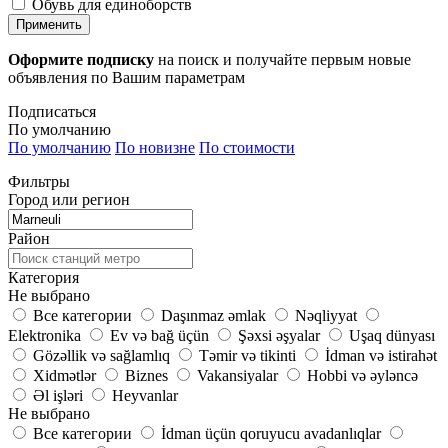
Обувь для единоборств
Применить
Оформите подписку
на поиск и получайте первым новые
объявления по Вашим параметрам
Подписаться
По умолчанию
По умолчанию
По новизне
По стоимости
Фильтры
Город или регион
Район
Категория
Не выбрано
Все категории
Daşınmaz əmlak
Nəqliyyat
Elektronika
Ev və bağ üçün
Şəxsi əşyalar
Uşaq dünyası
Gözəllik və sağlamlıq
Təmir və tikinti
İdman və istirahət
Xidmətlər
Biznes
Vakansiyalar
Hobbi və əyləncə
Əl işləri
Heyvanlar
Не выбрано
Все категории
İdman üçün qoruyucu avadanlıqlar