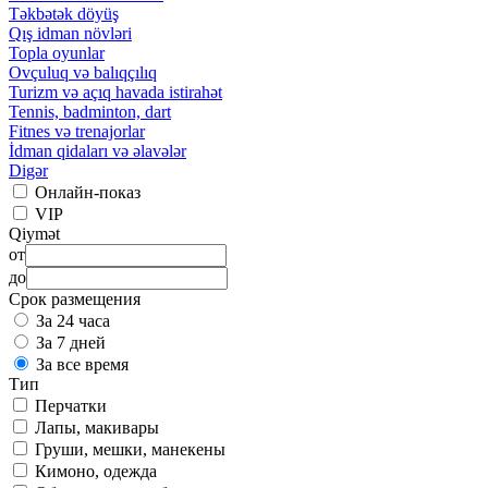
Təkbətək döyüş
Qış idman növləri
Topla oyunlar
Ovçuluq və balıqçılıq
Turizm və açıq havada istirahət
Tennis, badminton, dart
Fitnes və trenajorlar
İdman qidaları və əlavələr
Digər
Онлайн-показ
VIP
Qiymət
от
до
Срок размещения
За 24 часа
За 7 дней
За все время
Тип
Перчатки
Лапы, макивары
Груши, мешки, манекены
Кимоно, одежда