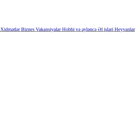
Xidmətlər
Biznes
Vakansiyalar
Hobbi və əyləncə
Əl işləri
Heyvanlar