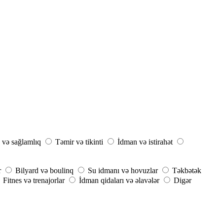
 və sağlamlıq
Təmir və tikinti
İdman və istirahət
r
Bilyard və boulinq
Su idmanı və hovuzlar
Təkbətək
Fitnes və trenajorlar
İdman qidaları və əlavələr
Digər