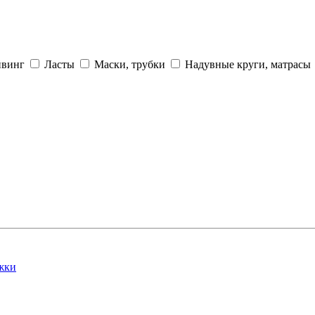
йвинг
Ласты
Маски, трубки
Надувные круги, матрасы
жки