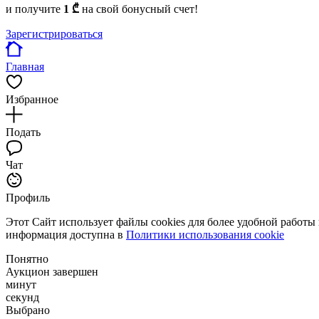
и получите
1 ₾
на свой бонусный счет!
Зарегистрироваться
Главная
Избранное
Подать
Чат
Профиль
Этот Сайт использует файлы cookies для более удобной работы
информация доступна в
Политики использования cookie
Понятно
Аукцион завершен
минут
секунд
Выбрано