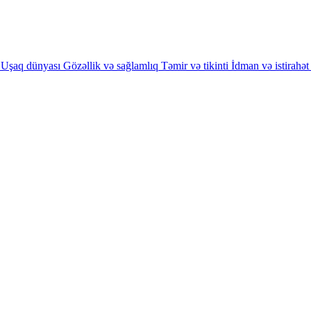
Uşaq dünyası
Gözəllik və sağlamlıq
Təmir və tikinti
İdman və istirahət