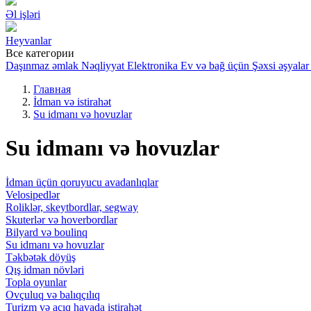
Əl işləri
Heyvanlar
Все категории
Daşınmaz əmlak
Nəqliyyat
Elektronika
Ev və bağ üçün
Şəxsi əşyalar
Главная
İdman və istirahət
Su idmanı və hovuzlar
Su idmanı və hovuzlar
İdman üçün qoruyucu avadanlıqlar
Velosipedlər
Roliklər, skeytbordlar, segway
Skuterlər və hoverbordlar
Bilyard və boulinq
Su idmanı və hovuzlar
Təkbətək döyüş
Qış idman növləri
Topla oyunlar
Ovçuluq və balıqçılıq
Turizm və açıq havada istirahət