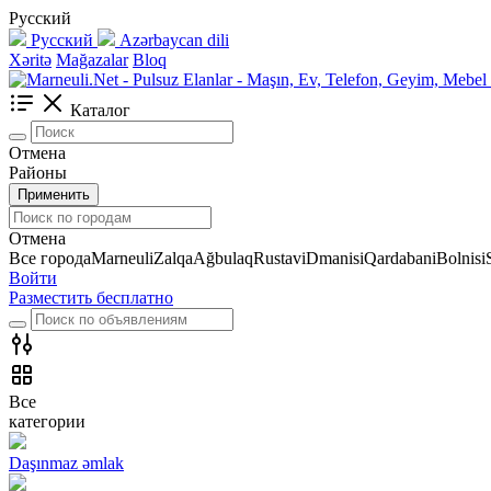
Русский
Русский
Azərbaycan dili
Xəritə
Mağazalar
Bloq
Каталог
Отмена
Районы
Применить
Отмена
Все города
Marneuli
Zalqa
Ağbulaq
Rustavi
Dmanisi
Qardabani
Bolnisi
Войти
Разместить бесплатно
Все
категории
Daşınmaz əmlak