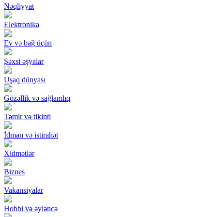
Nəqliyyat
Elektronika
Ev və bağ üçün
Şəxsi əşyalar
Uşaq dünyası
Gözəllik və sağlamlıq
Təmir və tikinti
İdman və istirahət
Xidmətlər
Biznes
Vakansiyalar
Hobbi və əyləncə