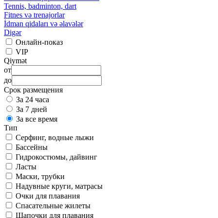
Tennis, badminton, dart
Fitnes və trenajorlar
İdman qidaları və əlavələr
Digər
Онлайн-показ
VIP
Qiymət
от
до
Срок размещения
За 24 часа
За 7 дней
За все время
Тип
Серфинг, водные лыжи
Бассейны
Гидрокостюмы, дайвинг
Ласты
Маски, трубки
Надувные круги, матрасы
Очки для плавания
Спасательные жилеты
Шапочки для плавания