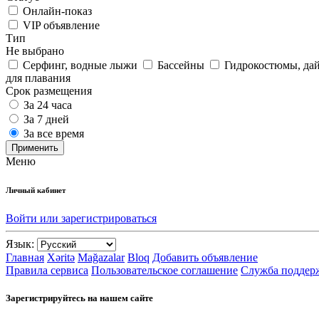
Онлайн-показ
VIP объявление
Тип
Не выбрано
Серфинг, водные лыжи
Бассейны
Гидрокостюмы, да
для плавания
Срок размещения
За 24 часа
За 7 дней
За все время
Применить
Меню
Личный кабинет
Войти или зарегистрироваться
Язык:
Главная
Xəritə
Mağazalar
Bloq
Добавить объявление
Правила сервиса
Пользовательское соглашение
Служба поддер
Зарегистрируйтесь на нашем сайте