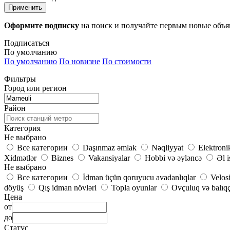
Применить
Оформите подписку
на поиск и получайте первым новые объ
Подписаться
По умолчанию
По умолчанию
По новизне
По стоимости
Фильтры
Город или регион
Район
Категория
Не выбрано
Все категории
Daşınmaz əmlak
Nəqliyyat
Elektroni
Xidmətlər
Biznes
Vakansiyalar
Hobbi və əyləncə
Əl i
Не выбрано
Все категории
İdman üçün qoruyucu avadanlıqlar
Velos
döyüş
Qış idman növləri
Topla oyunlar
Ovçuluq və balıqç
Цена
от
до
Статус