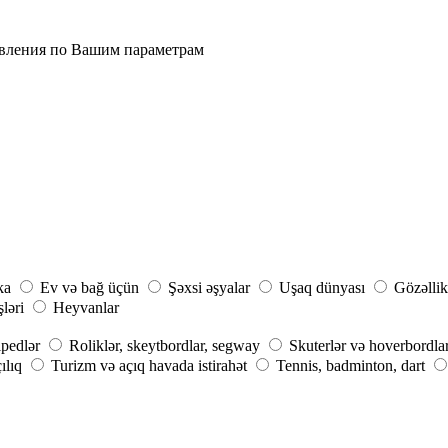
явления по Вашим параметрам
ka
Ev və bağ üçün
Şəxsi əşyalar
Uşaq dünyası
Gözəllik
şləri
Heyvanlar
ipedlər
Roliklər, skeytbordlar, segway
Skuterlər və hoverbordla
ılıq
Turizm və açıq havada istirahət
Tennis, badminton, dart