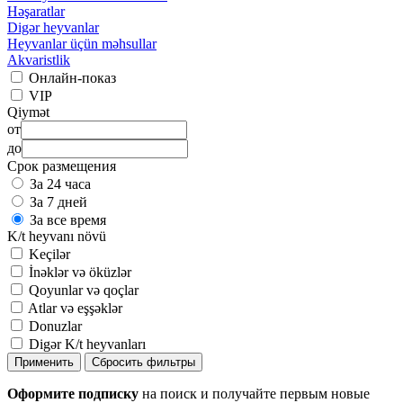
Həşaratlar
Digər heyvanlar
Heyvanlar üçün məhsullar
Akvaristlik
Онлайн-показ
VIP
Qiymət
от
до
Срок размещения
За 24 часа
За 7 дней
За все время
K/t heyvanı növü
Keçilər
İnəklər və öküzlər
Qoyunlar və qoçlar
Atlar və eşşəklər
Donuzlar
Digər K/t heyvanları
Применить
Сбросить фильтры
Оформите подписку
на поиск и получайте первым новые