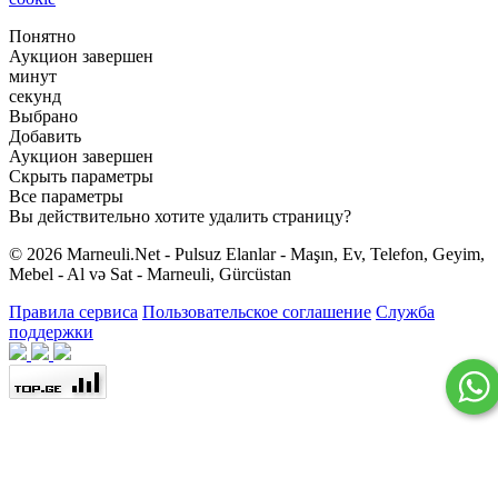
Понятно
Аукцион завершен
минут
секунд
Выбрано
Добавить
Аукцион завершен
Скрыть параметры
Все параметры
Вы действительно хотите удалить страницу?
© 2026 Marneuli.Net - Pulsuz Elanlar - Maşın, Ev, Telefon, Geyim,
Mebel - Al və Sat - Marneuli, Gürcüstan
Правила сервиса
Пользовательское соглашение
Служба
поддержки