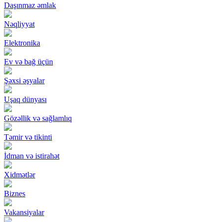
Daşınmaz əmlak
Nəqliyyat
Elektronika
Ev və bağ üçün
Şəxsi əşyalar
Uşaq dünyası
Gözəllik və sağlamlıq
Təmir və tikinti
İdman və istirahət
Xidmətlər
Biznes
Vakansiyalar