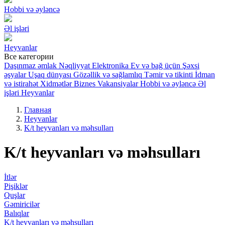
Hobbi və əyləncə
Əl işləri
Heyvanlar
Все категории
Daşınmaz əmlak
Nəqliyyat
Elektronika
Ev və bağ üçün
Şəxsi
əşyalar
Uşaq dünyası
Gözəllik və sağlamlıq
Təmir və tikinti
İdman
və istirahət
Xidmətlər
Biznes
Vakansiyalar
Hobbi və əyləncə
Əl
işləri
Heyvanlar
Главная
Heyvanlar
K/t heyvanları və məhsulları
K/t heyvanları və məhsulları
İtlər
Pişiklər
Quşlar
Gəmiricilər
Balıqlar
K/t heyvanları və məhsulları