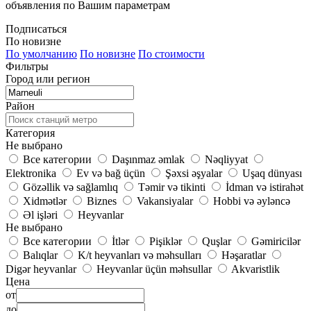
объявления по Вашим параметрам
Подписаться
По новизне
По умолчанию
По новизне
По стоимости
Фильтры
Город или регион
Район
Категория
Не выбрано
Все категории
Daşınmaz əmlak
Nəqliyyat
Elektronika
Ev və bağ üçün
Şəxsi əşyalar
Uşaq dünyası
Gözəllik və sağlamlıq
Təmir və tikinti
İdman və istirahət
Xidmətlər
Biznes
Vakansiyalar
Hobbi və əyləncə
Əl işləri
Heyvanlar
Не выбрано
Все категории
İtlər
Pişiklər
Quşlar
Gəmiricilər
Balıqlar
K/t heyvanları və məhsulları
Həşaratlar
Digər heyvanlar
Heyvanlar üçün məhsullar
Akvaristlik
Цена
от
до