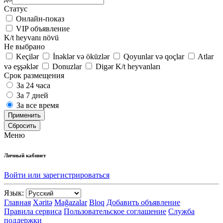
Статус
Онлайн-показ
VIP объявление
K/t heyvanı növü
Не выбрано
Keçilər
İnəklər və öküzlər
Qoyunlar və qoçlar
Atlar
və eşşəklər
Donuzlar
Digər K/t heyvanları
Срок размещения
За 24 часа
За 7 дней
За все время
Применить
Сбросить
Меню
Личный кабинет
Войти или зарегистрироваться
Язык:
Главная
Xəritə
Mağazalar
Bloq
Добавить объявление
Правила сервиса
Пользовательское соглашение
Служба
поддержки