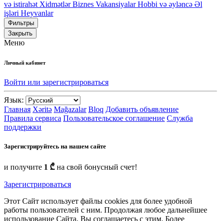
və istirahət
Xidmətlər
Biznes
Vakansiyalar
Hobbi və əyləncə
Əl
işləri
Heyvanlar
Фильтры
Закрыть
Меню
Личный кабинет
Войти или зарегистрироваться
Язык:
Главная
Xəritə
Mağazalar
Bloq
Добавить объявление
Правила сервиса
Пользовательское соглашение
Служба
поддержки
Зарегистрируйтесь на нашем сайте
и получите
1 ₾
на свой бонусный счет!
Зарегистрироваться
Этот Сайт использует файлы cookies для более удобной
работы пользователей с ним. Продолжая любое дальнейшее
использование Сайта, Вы соглашаетесь с этим. Более