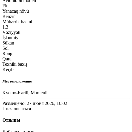
Avtomobil modeli
Fit
Yanacaq növü
Benzin
Mühərrik həcmi
1.3
Vəziyyəti
İşlənmiş
Sükan
Sol
Rəng
Qara
Texniki baxış
Keçib
Местоположение
Kvemo-Kartli, Marneuli
Размещено: 27 июня 2026, 16:02
Пожаловаться
Отзывы
Добавить отзыв