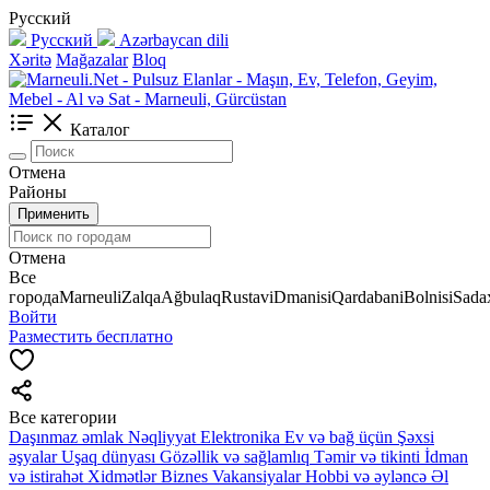
Русский
Русский
Azərbaycan dili
Xəritə
Mağazalar
Bloq
Каталог
Отмена
Районы
Применить
Отмена
Все
города
Marneuli
Zalqa
Ağbulaq
Rustavi
Dmanisi
Qardabani
Bolnisi
Sadax
Войти
Разместить бесплатно
Все категории
Daşınmaz əmlak
Nəqliyyat
Elektronika
Ev və bağ üçün
Şəxsi
əşyalar
Uşaq dünyası
Gözəllik və sağlamlıq
Təmir və tikinti
İdman
və istirahət
Xidmətlər
Biznes
Vakansiyalar
Hobbi və əyləncə
Əl