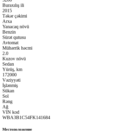
Buraxılış ili
2015
Təkər çəkimi
Arxa
Yanacaq növü
Benzin
Sürət qutusu
Avtomat
Mühərrik həcmi
2.0
Kuzov növü
Sedan
Yürüş, km
172000
Vəziyyəti
İşlənmiş
Sükan
Sol
Rəng
Ağ
VIN kod
WBA3B1C54FK141684
Местоположение