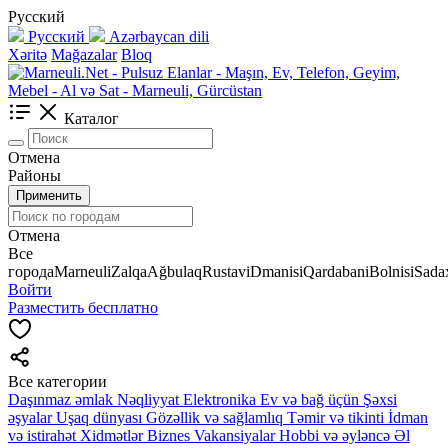
Русский
Русский
Azərbaycan dili
Xəritə
Mağazalar
Bloq
Каталог
Отмена
Районы
Применить
Отмена
Все
города
Marneuli
Zalqa
Ağbulaq
Rustavi
Dmanisi
Qardabani
Bolnisi
Sadax
Войти
Разместить бесплатно
Все категории
Daşınmaz əmlak
Nəqliyyat
Elektronika
Ev və bağ üçün
Şəxsi
əşyalar
Uşaq dünyası
Gözəllik və sağlamlıq
Təmir və tikinti
İdman
və istirahət
Xidmətlər
Biznes
Vakansiyalar
Hobbi və əyləncə
Əl