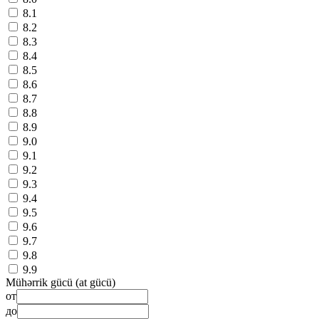
8.1
8.2
8.3
8.4
8.5
8.6
8.7
8.8
8.9
9.0
9.1
9.2
9.3
9.4
9.5
9.6
9.7
9.8
9.9
Mühərrik gücü (at gücü)
от
до