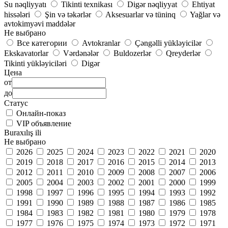
Su nəqliyyatı
Tikinti texnikası
Digər nəqliyyat
Ehtiyat
hissələri
Şin və təkərlər
Aksesuarlar və tüninq
Yağlar və
avtokimyəvi maddələr
Не выбрано
Все категории
Avtokranlar
Çəngəlli yükləyicilər
Ekskavatorlar
Vərdənələr
Buldozerlər
Qreyderlər
Tikinti yükləyiciləri
Digər
Цена
от
до
Статус
Онлайн-показ
VIP объявление
Buraxılış ili
Не выбрано
2026
2025
2024
2023
2022
2021
2020
2019
2018
2017
2016
2015
2014
2013
2012
2011
2010
2009
2008
2007
2006
2005
2004
2003
2002
2001
2000
1999
1998
1997
1996
1995
1994
1993
1992
1991
1990
1989
1988
1987
1986
1985
1984
1983
1982
1981
1980
1979
1978
1977
1976
1975
1974
1973
1972
1971