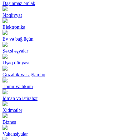
Daşınmaz əmlak
Nəqliyyat
Elektronika
Ev və bağ üçün
Şəxsi əşyalar
Uşaq dünyası
Gözəllik və sağlamlıq
Təmir və tikinti
İdman və istirahət
Xidmətlər
Biznes
Vakansiyalar