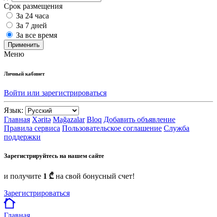
Срок размещения
За 24 часа
За 7 дней
За все время
Применить
Меню
Личный кабинет
Войти или зарегистрироваться
Язык:
Главная
Xəritə
Mağazalar
Bloq
Добавить объявление
Правила сервиса
Пользовательское соглашение
Служба
поддержки
Зарегистрируйтесь на нашем сайте
и получите
1 ₾
на свой бонусный счет!
Зарегистрироваться
Главная