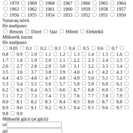
1970
1969
1968
1967
1966
1965
1964
1963
1962
1961
1960
1959
1958
1957
1956
1955
1954
1953
1952
1951
1950
Yanacaq növü
Не выбрано
Benzin
Dizel
Qaz
Hibrid
Elektrikli
Mühərrik həcmi
Не выбрано
0.05
0.1
0.2
0.3
0.4
0.5
0.6
0.7
0.8
0.9
1.0
1.1
1.2
1.3
1.4
1.5
1.6
1.7
1.8
1.9
2.0
2.1
2.2
2.3
2.4
2.5
2.6
2.7
2.8
2.9
3.0
3.1
3.2
3.3
3.4
3.5
3.6
3.7
3.8
3.9
4.0
4.1
4.2
4.3
4.4
4.5
4.6
4.7
4.8
4.9
5.0
5.1
5.2
5.3
5.4
5.5
5.6
5.7
5.8
5.9
6.0
6.1
6.2
6.3
6.4
6.5
6.6
6.7
6.8
6.9
7.0
7.1
7.2
7.3
7.4
7.5
7.6
7.7
7.8
7.9
8.0
8.1
8.2
8.3
8.4
8.5
8.6
8.7
8.8
8.9
9.0
9.1
9.2
9.3
9.4
9.5
9.6
9.7
9.8
9.9
Mühərrik gücü (at gücü)
от
до