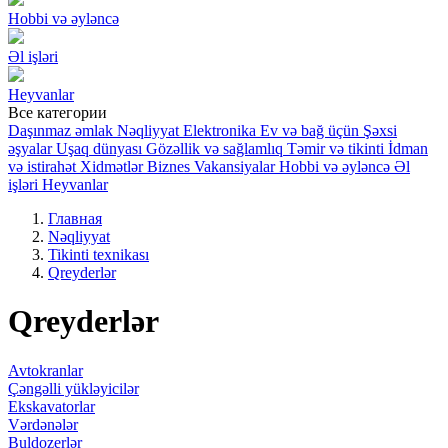
Hobbi və əyləncə
Əl işləri
Heyvanlar
Все категории
Daşınmaz əmlak
Nəqliyyat
Elektronika
Ev və bağ üçün
Şəxsi
əşyalar
Uşaq dünyası
Gözəllik və sağlamlıq
Təmir və tikinti
İdman
və istirahət
Xidmətlər
Biznes
Vakansiyalar
Hobbi və əyləncə
Əl
işləri
Heyvanlar
Главная
Nəqliyyat
Tikinti texnikası
Qreyderlər
Qreyderlər
Avtokranlar
Çəngəlli yükləyicilər
Ekskavatorlar
Vərdənələr
Buldozerlər