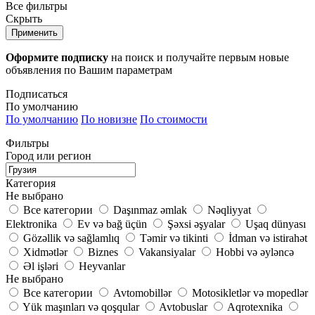
Все фильтры
Скрыть
Применить
Оформите подписку
на поиск и получайте первым новые
объявления по Вашим параметрам
Подписаться
По умолчанию
По умолчанию
По новизне
По стоимости
Фильтры
Город или регион
Категория
Не выбрано
Все категории
Daşınmaz əmlak
Nəqliyyat
Elektronika
Ev və bağ üçün
Şəxsi əşyalar
Uşaq dünyası
Gözəllik və sağlamlıq
Təmir və tikinti
İdman və istirahət
Xidmətlər
Biznes
Vakansiyalar
Hobbi və əyləncə
Əl işləri
Heyvanlar
Не выбрано
Все категории
Avtomobillər
Motosikletlər və mopedlər
Yük maşınları və qoşqular
Avtobuslar
Aqrotexnika