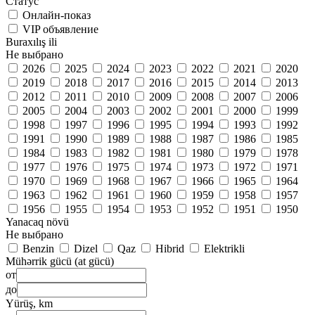
Статус
Онлайн-показ
VIP объявление
Buraxılış ili
Не выбрано
2026
2025
2024
2023
2022
2021
2020
2019
2018
2017
2016
2015
2014
2013
2012
2011
2010
2009
2008
2007
2006
2005
2004
2003
2002
2001
2000
1999
1998
1997
1996
1995
1994
1993
1992
1991
1990
1989
1988
1987
1986
1985
1984
1983
1982
1981
1980
1979
1978
1977
1976
1975
1974
1973
1972
1971
1970
1969
1968
1967
1966
1965
1964
1963
1962
1961
1960
1959
1958
1957
1956
1955
1954
1953
1952
1951
1950
Yanacaq növü
Не выбрано
Benzin
Dizel
Qaz
Hibrid
Elektrikli
Mühərrik gücü (at gücü)
от
до
Yürüş, km