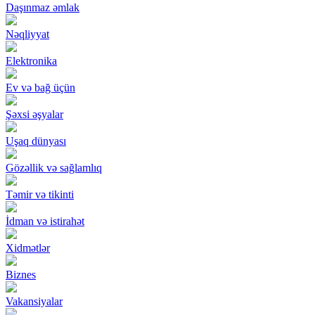
Daşınmaz əmlak
Nəqliyyat
Elektronika
Ev və bağ üçün
Şəxsi əşyalar
Uşaq dünyası
Gözəllik və sağlamlıq
Təmir və tikinti
İdman və istirahət
Xidmətlər
Biznes
Vakansiyalar