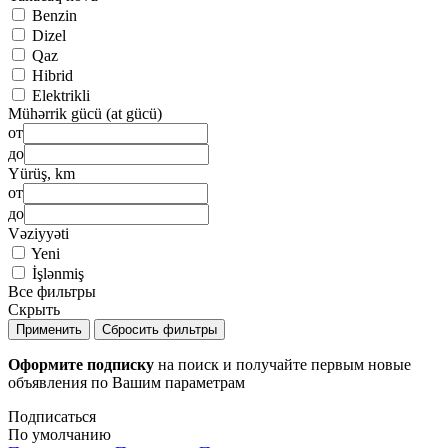
Benzin
Dizel
Qaz
Hibrid
Elektrikli
Mühərrik gücü (at gücü)
от
до
Yürüş, km
от
до
Vəziyyəti
Yeni
İşlənmiş
Все фильтры
Скрыть
Применить
Сбросить фильтры
Оформите подписку
на поиск и получайте первым новые
объявления по Вашим параметрам
Подписаться
По умолчанию