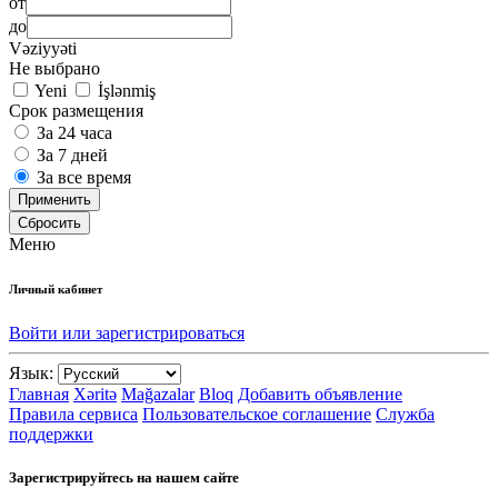
от
до
Vəziyyəti
Не выбрано
Yeni
İşlənmiş
Срок размещения
За 24 часа
За 7 дней
За все время
Применить
Сбросить
Меню
Личный кабинет
Войти или зарегистрироваться
Язык:
Главная
Xəritə
Mağazalar
Bloq
Добавить объявление
Правила сервиса
Пользовательское соглашение
Служба
поддержки
Зарегистрируйтесь на нашем сайте