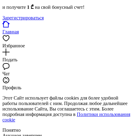
и получите
1 ₾
на свой бонусный счет!
Зарегистрироваться
Главная
Избранное
Подать
Чат
Профиль
Этот Сайт использует файлы cookies для более удобной
работы пользователей с ним. Продолжая любое дальнейшее
использование Сайта, Вы соглашаетесь с этим. Более
подробная информация доступна в
Политики использования
cookie
Понятно
Аукцион завершен