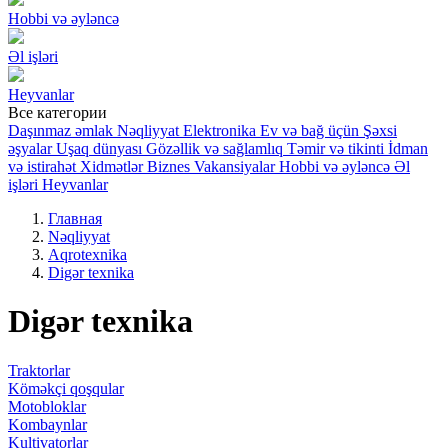
Hobbi və əyləncə
Əl işləri
Heyvanlar
Все категории
Daşınmaz əmlak
Nəqliyyat
Elektronika
Ev və bağ üçün
Şəxsi
əşyalar
Uşaq dünyası
Gözəllik və sağlamlıq
Təmir və tikinti
İdman
və istirahət
Xidmətlər
Biznes
Vakansiyalar
Hobbi və əyləncə
Əl
işləri
Heyvanlar
Главная
Nəqliyyat
Aqrotexnika
Digər texnika
Digər texnika
Traktorlar
Köməkçi qoşqular
Motobloklar
Kombaynlar
Kultivatorlar