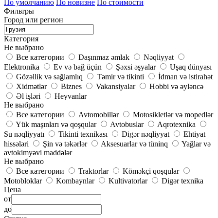
По умолчанию
По новизне
По стоимости
Фильтры
Город или регион
Категория
Не выбрано
Все категории
Daşınmaz əmlak
Nəqliyyat
Elektronika
Ev və bağ üçün
Şəxsi əşyalar
Uşaq dünyası
Gözəllik və sağlamlıq
Təmir və tikinti
İdman və istirahət
Xidmətlər
Biznes
Vakansiyalar
Hobbi və əyləncə
Əl işləri
Heyvanlar
Не выбрано
Все категории
Avtomobillər
Motosikletlər və mopedlər
Yük maşınları və qoşqular
Avtobuslar
Aqrotexnika
Su nəqliyyatı
Tikinti texnikası
Digər nəqliyyat
Ehtiyat
hissələri
Şin və təkərlər
Aksesuarlar və tüninq
Yağlar və
avtokimyəvi maddələr
Не выбрано
Все категории
Traktorlar
Köməkçi qoşqular
Motobloklar
Kombaynlar
Kultivatorlar
Digər texnika
Цена
от
до