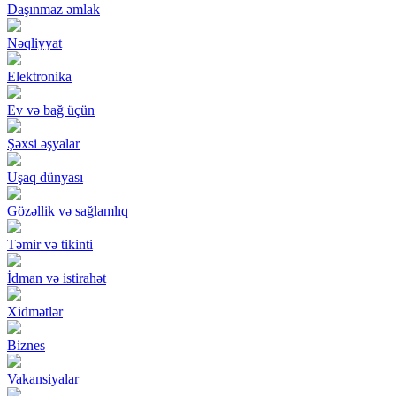
Daşınmaz əmlak
Nəqliyyat
Elektronika
Ev və bağ üçün
Şəxsi əşyalar
Uşaq dünyası
Gözəllik və sağlamlıq
Təmir və tikinti
İdman və istirahət
Xidmətlər
Biznes
Vakansiyalar