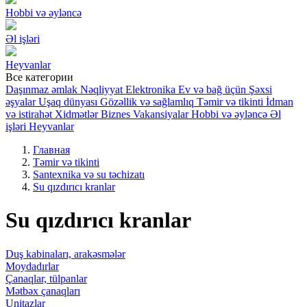
Hobbi və əyləncə
Əl işləri
Heyvanlar
Все категории
Daşınmaz əmlak
Nəqliyyat
Elektronika
Ev və bağ üçün
Şəxsi
əşyalar
Uşaq dünyası
Gözəllik və sağlamlıq
Təmir və tikinti
İdman
və istirahət
Xidmətlər
Biznes
Vakansiyalar
Hobbi və əyləncə
Əl
işləri
Heyvanlar
Главная
Təmir və tikinti
Santexnika və su təchizatı
Su qızdırıcı kranlar
Su qızdırıcı kranlar
Duş kabinaları, arakəsmələr
Moydadırlar
Çanaqlar, tülpanlar
Mətbəx çanaqları
Unitazlar