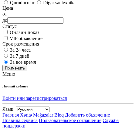
Quruducular
Digər santexnika
Цена
от
до
Статус
Онлайн-показ
VIP объявление
Срок размещения
За 24 часа
За 7 дней
За все время
Применить
Меню
Личный кабинет
Войти или зарегистрироваться
Язык:
Главная
Xəritə
Mağazalar
Bloq
Добавить объявление
Правила сервиса
Пользовательское соглашение
Служба
поддержки