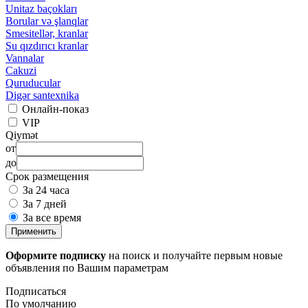
Unitaz baçokları
Borular və şlanqlar
Smesitellər, kranlar
Su qızdırıcı kranlar
Vannalar
Cakuzi
Quruducular
Digər santexnika
Онлайн-показ
VIP
Qiymət
от
до
Срок размещения
За 24 часа
За 7 дней
За все время
Применить
Оформите подписку
на поиск и получайте первым новые
объявления по Вашим параметрам
Подписаться
По умолчанию