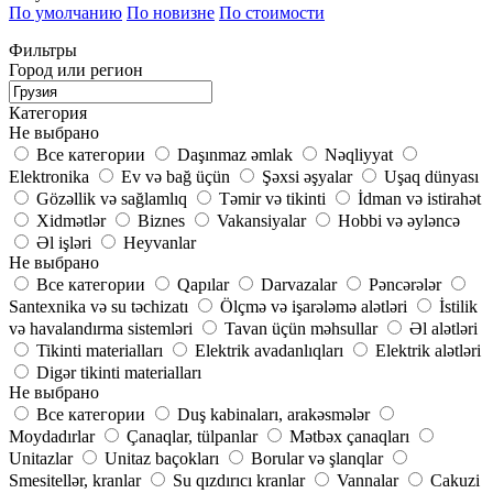
По умолчанию
По новизне
По стоимости
Фильтры
Город или регион
Категория
Не выбрано
Все категории
Daşınmaz əmlak
Nəqliyyat
Elektronika
Ev və bağ üçün
Şəxsi əşyalar
Uşaq dünyası
Gözəllik və sağlamlıq
Təmir və tikinti
İdman və istirahət
Xidmətlər
Biznes
Vakansiyalar
Hobbi və əyləncə
Əl işləri
Heyvanlar
Не выбрано
Все категории
Qapılar
Darvazalar
Pəncərələr
Santexnika və su təchizatı
Ölçmə və işarələmə alətləri
İstilik
və havalandırma sistemləri
Tavan üçün məhsullar
Əl alətləri
Tikinti materialları
Elektrik avadanlıqları
Elektrik alətləri
Digər tikinti materialları
Не выбрано
Все категории
Duş kabinaları, arakəsmələr
Moydadırlar
Çanaqlar, tülpanlar
Mətbəx çanaqları
Unitazlar
Unitaz baçokları
Borular və şlanqlar
Smesitellər, kranlar
Su qızdırıcı kranlar
Vannalar
Cakuzi