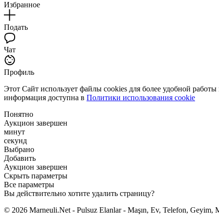
Избранное
Подать
Чат
Профиль
Этот Сайт использует файлы cookies для более удобной работы
информация доступна в
Политики использования cookie
Понятно
Аукцион завершен
минут
секунд
Выбрано
Добавить
Аукцион завершен
Скрыть параметры
Все параметры
Вы действительно хотите удалить страницу?
© 2026 Marneuli.Net - Pulsuz Elanlar - Maşın, Ev, Telefon, Geyim, M