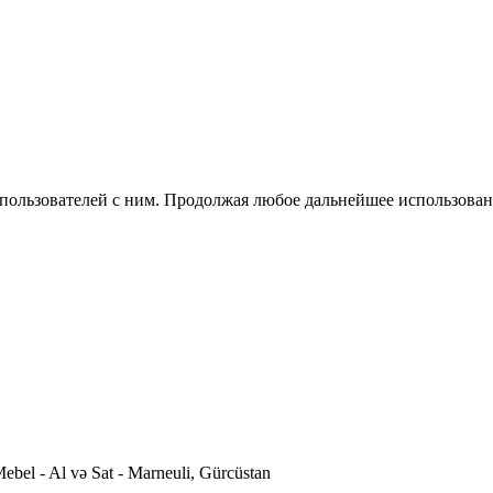
 пользователей с ним. Продолжая любое дальнейшее использован
ebel - Al və Sat - Marneuli, Gürcüstan