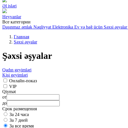
Əl işləri
Heyvanlar
Все категории
Daşınmaz əmlak
Nəqliyyat
Elektronika
Ev və bağ üçün
Şəxsi əşyalar
Главная
Şəxsi əşyalar
Şəxsi əşyalar
Qadın geyimləri
Kişi geyimləri
Онлайн-показ
VIP
Qiymət
от
до
Срок размещения
За 24 часа
За 7 дней
За все время