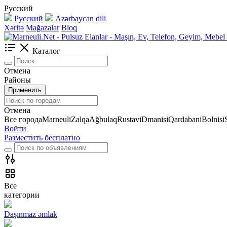
Русский
Русский
Azərbaycan dili
Xəritə
Mağazalar
Bloq
Каталог
Отмена
Районы
Применить
Отмена
Все города
Marneuli
Zalqa
Ağbulaq
Rustavi
Dmanisi
Qardabani
Bolnisi
Войти
Разместить бесплатно
Все
категории
Daşınmaz əmlak