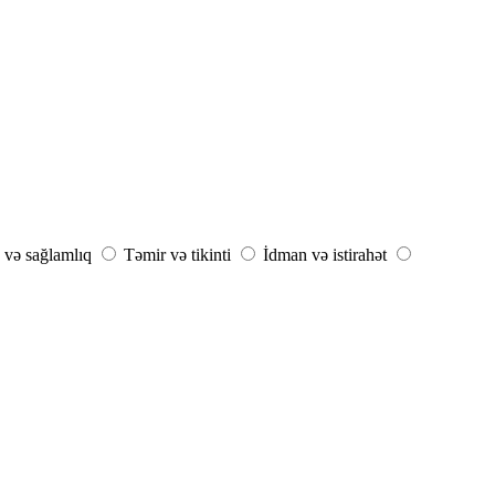
 və sağlamlıq
Təmir və tikinti
İdman və istirahət