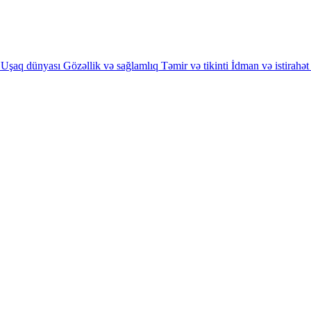
Uşaq dünyası
Gözəllik və sağlamlıq
Təmir və tikinti
İdman və istirahət