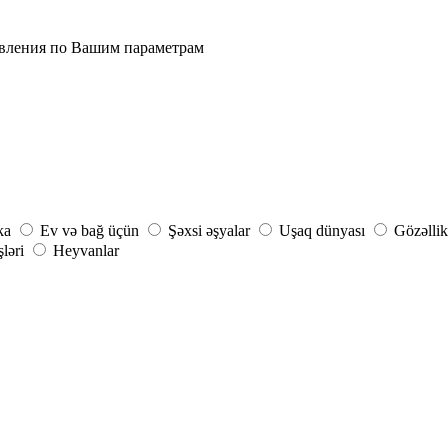
явления по Вашим параметрам
ka
Ev və bağ üçün
Şəxsi əşyalar
Uşaq dünyası
Gözəllik
şləri
Heyvanlar