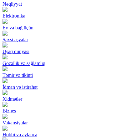
Nəqliyyat
Elektronika
Ev və bağ üçün
Şəxsi əşyalar
Uşaq dünyası
Gözəllik və sağlamlıq
Təmir və tikinti
İdman və istirahət
Xidmətlər
Biznes
Vakansiyalar
Hobbi və əyləncə