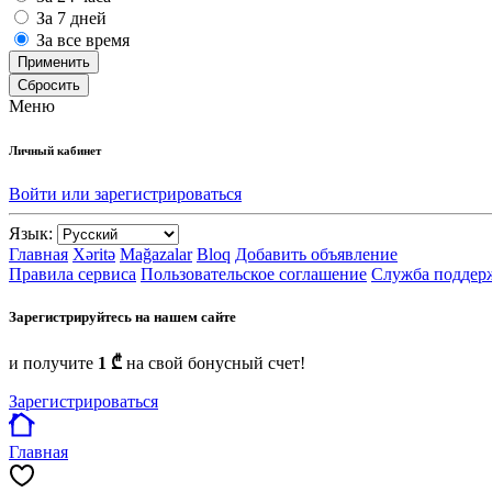
За 7 дней
За все время
Применить
Сбросить
Меню
Личный кабинет
Войти или зарегистрироваться
Язык:
Главная
Xəritə
Mağazalar
Bloq
Добавить объявление
Правила сервиса
Пользовательское соглашение
Служба поддер
Зарегистрируйтесь на нашем сайте
и получите
1 ₾
на свой бонусный счет!
Зарегистрироваться
Главная