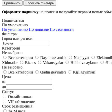
Применить
Сбросить фильтры
Оформите подписку
на поиск и получайте первым новые объ
Подписаться
По умолчанию
По умолчанию
По новизне
По стоимости
Фильтры
Город или регион
Категория
Не выбрано
Все категории
Daşınmaz əmlak
Nəqliyyat
Elektroni
Xidmətlər
Biznes
Vakansiyalar
Hobbi və əyləncə
Əl i
Не выбрано
Все категории
Qadın geyimləri
Kişi geyimləri
Цена
от
до
Статус
Онлайн-показ
VIP объявление
Срок размещения
За 24 часа