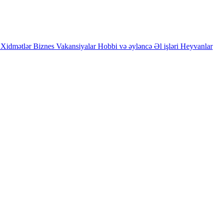
Xidmətlər
Biznes
Vakansiyalar
Hobbi və əyləncə
Əl işləri
Heyvanlar