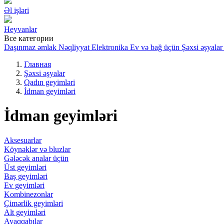
Əl işləri
Heyvanlar
Все категории
Daşınmaz əmlak
Nəqliyyat
Elektronika
Ev və bağ üçün
Şəxsi əşyalar
Главная
Şəxsi əşyalar
Qadın geyimləri
İdman geyimləri
İdman geyimləri
Aksesuarlar
Köynəklər və bluzlar
Gələcək analar üçün
Üst geyimləri
Baş geyimləri
Ev geyimləri
Kombinezonlar
Çimərlik geyimləri
Alt geyimləri
Ayaqqabılar