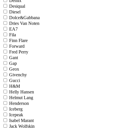
Demix
Desiqual
Diesel
Dolce&Gabbana
Dries Van Noten
EA7
Fila
Finn Flare
Forward
Fred Perry
Gant
Gap
Geox
Givenchy
Gucci
H&M
Helly Hansen
Helmut Lang
Henderson
Iceberg
Icepeak
Isabel Marant
Jack Wolfskin