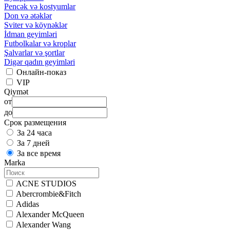
Pencək və kostyumlar
Don və ətəklər
Sviter və köynəklər
İdman geyimləri
Futbolkalar və kroplar
Şalvarlar və şortlar
Digər qadın geyimləri
Онлайн-показ
VIP
Qiymət
от
до
Срок размещения
За 24 часа
За 7 дней
За все время
Marka
ACNE STUDIOS
Abercrombie&Fitch
Adidas
Alexander McQueen
Alexander Wang