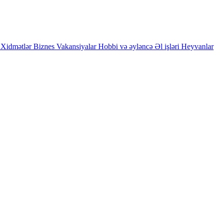
Xidmətlər
Biznes
Vakansiyalar
Hobbi və əyləncə
Əl işləri
Heyvanlar