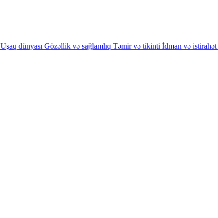
Uşaq dünyası
Gözəllik və sağlamlıq
Təmir və tikinti
İdman və istirahət