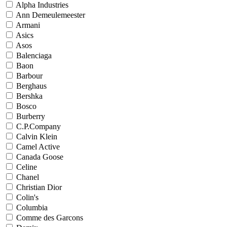
Alpha Industries
Ann Demeulemeester
Armani
Asics
Asos
Balenciaga
Baon
Barbour
Berghaus
Bershka
Bosco
Burberry
C.P.Company
Calvin Klein
Camel Active
Canada Goose
Celine
Chanel
Christian Dior
Colin's
Columbia
Comme des Garcons