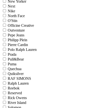
New Yorker
Next
Nike
North Face
O'Stin
Officine Creative
Outventure
Pepe Jeans
Philipp Plein
Pierre Cardin
Polo Ralph Lauren
Prada
Pull&Bear
Puma
Quechua
Quiksilver
RAF SIMONS
Ralph Lauren
Reebok
Reserved
Rick Owens
River Island
Salomon