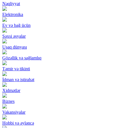
Nəqliyyat
Elektronika
Ev və bağ üçün
Şəxsi əşyalar
Uşaq dünyası
Gözəllik və sağlamlıq
Təmir və tikinti
İdman və istirahət
Xidmətlər
Biznes
Vakansiyalar
Hobbi və əyləncə