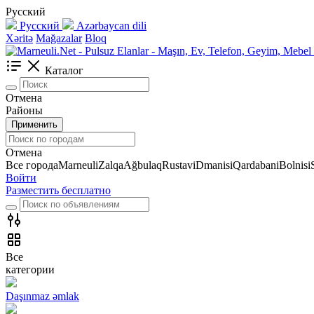
Русский
Русский
Azərbaycan dili
Xəritə
Mağazalar
Bloq
Каталог
Отмена
Районы
Применить
Отмена
Все города
Marneuli
Zalqa
Ağbulaq
Rustavi
Dmanisi
Qardabani
Bolnisi
Войти
Разместить бесплатно
Все
категории
Daşınmaz əmlak