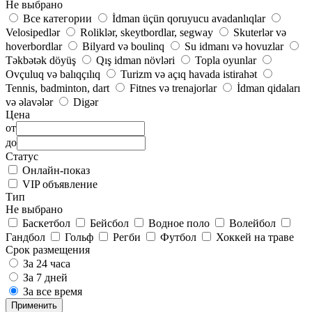
Не выбрано
Все категории
İdman üçün qoruyucu avadanlıqlar
Velosipedlər
Roliklər, skeytbordlar, segway
Skuterlər və
hoverbordlar
Bilyard və boulinq
Su idmanı və hovuzlar
Təkbətək döyüş
Qış idman növləri
Topla oyunlar
Ovçuluq və balıqçılıq
Turizm və açıq havada istirahət
Tennis, badminton, dart
Fitnes və trenajorlar
İdman qidaları
və əlavələr
Digər
Цена
от
до
Статус
Онлайн-показ
VIP объявление
Тип
Не выбрано
Баскетбол
Бейсбол
Водное поло
Волейбол
Гандбол
Гольф
Регби
Футбол
Хоккей на траве
Срок размещения
За 24 часа
За 7 дней
За все время
Применить