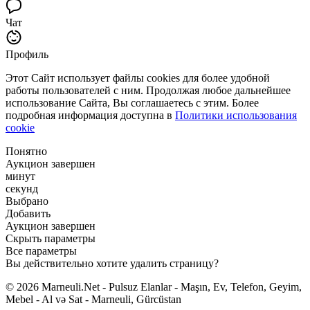
Чат
Профиль
Этот Сайт использует файлы cookies для более удобной
работы пользователей с ним. Продолжая любое дальнейшее
использование Сайта, Вы соглашаетесь с этим. Более
подробная информация доступна в
Политики использования
cookie
Понятно
Аукцион завершен
минут
секунд
Выбрано
Добавить
Аукцион завершен
Скрыть параметры
Все параметры
Вы действительно хотите удалить страницу?
© 2026 Marneuli.Net - Pulsuz Elanlar - Maşın, Ev, Telefon, Geyim,
Mebel - Al və Sat - Marneuli, Gürcüstan