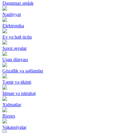
Daşınmaz əmlak
Nəqliyyat
Elektronika
Ev və bağ üçün
Şəxsi əşyalar
Uşaq dünyası
Gözəllik və sağlamlıq
Təmir və tikinti
İdman və istirahət
Xidmətlər
Biznes
Vakansiyalar