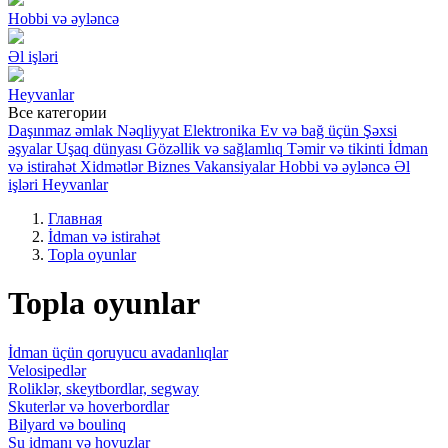
Hobbi və əyləncə
Əl işləri
Heyvanlar
Все категории
Daşınmaz əmlak
Nəqliyyat
Elektronika
Ev və bağ üçün
Şəxsi
əşyalar
Uşaq dünyası
Gözəllik və sağlamlıq
Təmir və tikinti
İdman
və istirahət
Xidmətlər
Biznes
Vakansiyalar
Hobbi və əyləncə
Əl
işləri
Heyvanlar
Главная
İdman və istirahət
Topla oyunlar
Topla oyunlar
İdman üçün qoruyucu avadanlıqlar
Velosipedlər
Roliklər, skeytbordlar, segway
Skuterlər və hoverbordlar
Bilyard və boulinq
Su idmanı və hovuzlar