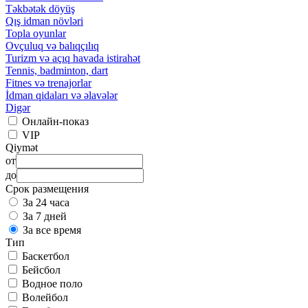
Təkbətək döyüş
Qış idman növləri
Topla oyunlar
Ovçuluq və balıqçılıq
Turizm və açıq havada istirahət
Tennis, badminton, dart
Fitnes və trenajorlar
İdman qidaları və əlavələr
Digər
Онлайн-показ
VIP
Qiymət
от
до
Срок размещения
За 24 часа
За 7 дней
За все время
Тип
Баскетбол
Бейсбол
Водное поло
Волейбол