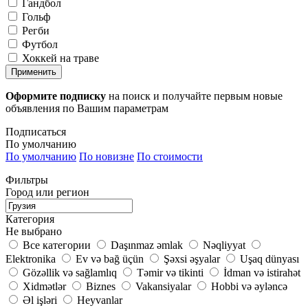
Гандбол
Гольф
Регби
Футбол
Хоккей на траве
Применить
Оформите подписку
на поиск и получайте первым новые
объявления по Вашим параметрам
Подписаться
По умолчанию
По умолчанию
По новизне
По стоимости
Фильтры
Город или регион
Категория
Не выбрано
Все категории
Daşınmaz əmlak
Nəqliyyat
Elektronika
Ev və bağ üçün
Şəxsi əşyalar
Uşaq dünyası
Gözəllik və sağlamlıq
Təmir və tikinti
İdman və istirahət
Xidmətlər
Biznes
Vakansiyalar
Hobbi və əyləncə
Əl işləri
Heyvanlar