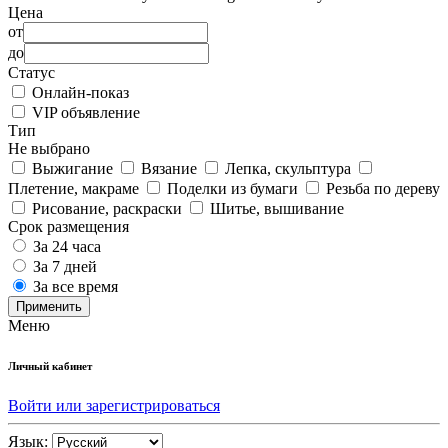
Цена
от
до
Статус
Онлайн-показ
VIP объявление
Тип
Не выбрано
Выжигание
Вязание
Лепка, скульптура
Плетение, макраме
Поделки из бумаги
Резьба по дереву
Рисование, раскраски
Шитье, вышивание
Срок размещения
За 24 часа
За 7 дней
За все время
Применить
Меню
Личный кабинет
Войти или зарегистрироваться
Язык: