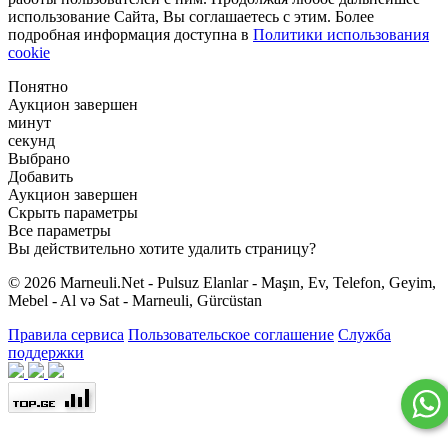
использование Сайта, Вы соглашаетесь с этим. Более
подробная информация доступна в
Политики использования
cookie
Понятно
Аукцион завершен
минут
секунд
Выбрано
Добавить
Аукцион завершен
Скрыть параметры
Все параметры
Вы действительно хотите удалить страницу?
© 2026 Marneuli.Net - Pulsuz Elanlar - Maşın, Ev, Telefon, Geyim,
Mebel - Al və Sat - Marneuli, Gürcüstan
Правила сервиса
Пользовательское соглашение
Служба
поддержки