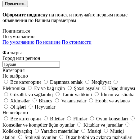
Применить
Оформите подписку
на поиск и получайте первым новые
объявления по Вашим параметрам
Подписаться
По умолчанию
По умолчанию
По новизне
По стоимости
Фильтры
Город или регион
Категория
Не выбрано
Все категории
Daşınmaz əmlak
Nəqliyyat
Elektronika
Ev və bağ üçün
Şəxsi əşyalar
Uşaq dünyası
Gözəllik və sağlamlıq
Təmir və tikinti
İdman və istirahət
Xidmətlər
Biznes
Vakansiyalar
Hobbi və əyləncə
Əl işləri
Heyvanlar
Не выбрано
Все категории
Biletlər
Filmlər
Oyun konsolları
Konsollar və kompüter üçün oyunlar
Kitablar və jurnallar
Kolleksiyaçılıq
Yaradıcı materiallar
Musiqi
Musiqi
alətləri
Stolüstü oyunlar
Digər hobbi və əyləncə məhsulları