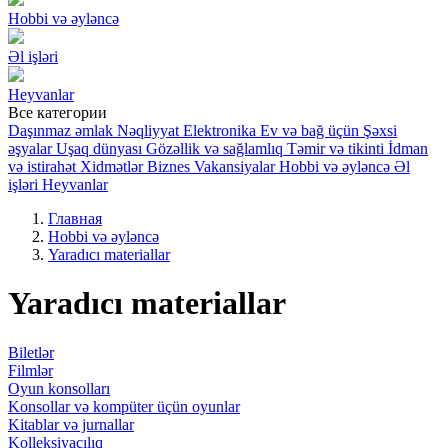
Hobbi və əyləncə
Əl işləri
Heyvanlar
Все категории
Daşınmaz əmlak
Nəqliyyat
Elektronika
Ev və bağ üçün
Şəxsi
əşyalar
Uşaq dünyası
Gözəllik və sağlamlıq
Təmir və tikinti
İdman
və istirahət
Xidmətlər
Biznes
Vakansiyalar
Hobbi və əyləncə
Əl
işləri
Heyvanlar
Главная
Hobbi və əyləncə
Yaradıcı materiallar
Yaradıcı materiallar
Biletlər
Filmlər
Oyun konsolları
Konsollar və kompüter üçün oyunlar
Kitablar və jurnallar
Kolleksiyaçılıq