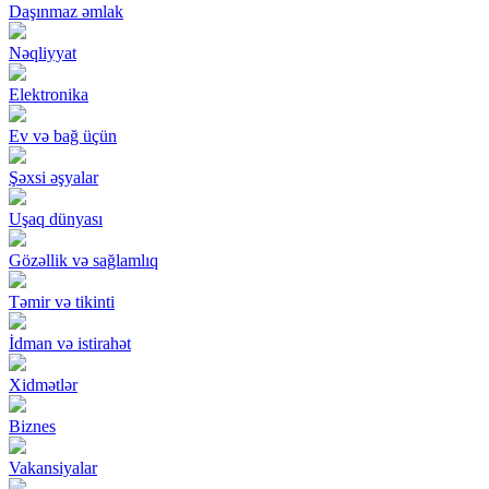
Daşınmaz əmlak
Nəqliyyat
Elektronika
Ev və bağ üçün
Şəxsi əşyalar
Uşaq dünyası
Gözəllik və sağlamlıq
Təmir və tikinti
İdman və istirahət
Xidmətlər
Biznes
Vakansiyalar