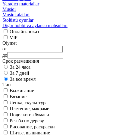
Yaradıcı materiallar
Musiqi
Musiqi alətləri
Stolüstü oyunlar
Digər hobbi və əyləncə məhsulları
Онлайн-показ
VIP
Qiymət
от
до
Срок размещения
За 24 часа
За 7 дней
За все время
Тип
Выжигание
Вязание
Лепка, скульптура
Плетение, макраме
Поделки из бумаги
Резьба по дереву
Рисование, раскраски
Шитье, вышивание