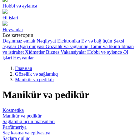
Hobbi və əyləncə
Əl işləri
Heyvanlar
Все категории
Daşınmaz əmlak
Nəqliyyat
Elektronika
Ev və bağ üçün
Şəxsi
əşyalar
Uşaq dünyası
Gözəllik və sağlamlıq
Təmir və tikinti
İdman
və istirahət
Xidmətlər
Biznes
Vakansiyalar
Hobbi və əyləncə
Əl
işləri
Heyvanlar
Главная
Gözəllik və sağlamlıq
Manikür və pedikür
Manikür və pedikür
Kosmetika
Manikür və pedikür
Sağlamlıq üçün məhsulları
Parfümeriya
Saç kəsmə və epilyasiya
Saçlara qulluq