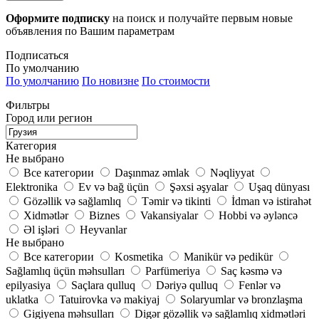
Оформите подписку
на поиск и получайте первым новые
объявления по Вашим параметрам
Подписаться
По умолчанию
По умолчанию
По новизне
По стоимости
Фильтры
Город или регион
Категория
Не выбрано
Все категории
Daşınmaz əmlak
Nəqliyyat
Elektronika
Ev və bağ üçün
Şəxsi əşyalar
Uşaq dünyası
Gözəllik və sağlamlıq
Təmir və tikinti
İdman və istirahət
Xidmətlər
Biznes
Vakansiyalar
Hobbi və əyləncə
Əl işləri
Heyvanlar
Не выбрано
Все категории
Kosmetika
Manikür və pedikür
Sağlamlıq üçün məhsulları
Parfümeriya
Saç kəsmə və
epilyasiya
Saçlara qulluq
Dəriyə qulluq
Fenlər və
uklatka
Tatuirovka və makiyaj
Solaryumlar və bronzlaşma
Gigiyena məhsulları
Digər gözəllik və sağlamlıq xidmətləri