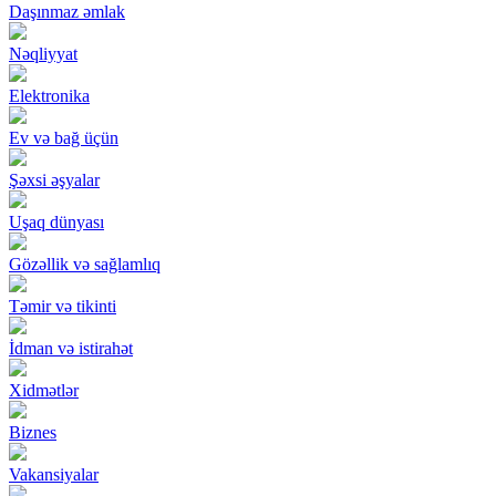
Daşınmaz əmlak
Nəqliyyat
Elektronika
Ev və bağ üçün
Şəxsi əşyalar
Uşaq dünyası
Gözəllik və sağlamlıq
Təmir və tikinti
İdman və istirahət
Xidmətlər
Biznes
Vakansiyalar