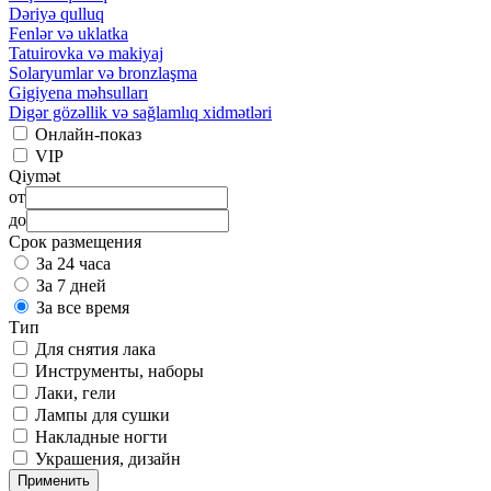
Dəriyə qulluq
Fenlər və uklatka
Tatuirovka və makiyaj
Solaryumlar və bronzlaşma
Gigiyena məhsulları
Digər gözəllik və sağlamlıq xidmətləri
Онлайн-показ
VIP
Qiymət
от
до
Срок размещения
За 24 часа
За 7 дней
За все время
Тип
Для снятия лака
Инструменты, наборы
Лаки, гели
Лампы для сушки
Накладные ногти
Украшения, дизайн
Применить