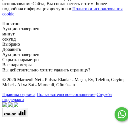
использование Сайта, Вы соглашаетесь с этим. Более
подробная информация доступна в
Политики использования
cookie
Понятно
Аукцион завершен
минут
секунд
Выбрано
Добавить
Аукцион завершен
Скрыть параметры
Все параметры
Вы действительно хотите удалить страницу?
© 2026 Marneuli.Net - Pulsuz Elanlar - Maşın, Ev, Telefon, Geyim,
Mebel - Al və Sat - Marneuli, Gürcüstan
Правила сервиса
Пользовательское соглашение
Служба
поддержки