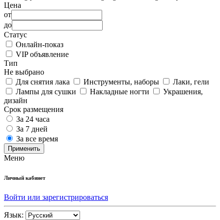
Цена
от
до
Статус
Онлайн-показ
VIP объявление
Тип
Не выбрано
Для снятия лака
Инструменты, наборы
Лаки, гели
Лампы для сушки
Накладные ногти
Украшения,
дизайн
Срок размещения
За 24 часа
За 7 дней
За все время
Применить
Меню
Личный кабинет
Войти или зарегистрироваться
Язык: