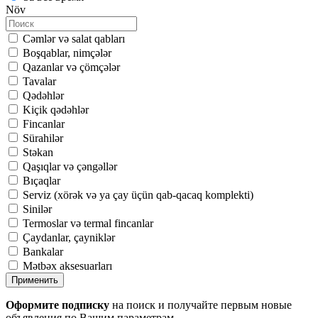
Növ
Cəmlər və salat qabları
Boşqablar, nimçələr
Qazanlar və çömçələr
Tavalar
Qədəhlər
Kiçik qədəhlər
Fincanlar
Sürahilər
Stəkan
Qaşıqlar və çəngəllər
Bıçaqlar
Serviz (xörək və ya çay üçün qab-qacaq komplekti)
Sinilər
Termoslar və termal fincanlar
Çaydanlar, çayniklər
Bankalar
Mətbəx aksesuarları
Применить
Оформите подписку
на поиск и получайте первым новые
объявления по Вашим параметрам