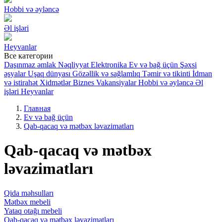
Hobbi və əyləncə
Əl işləri
Heyvanlar
Все категории
Daşınmaz əmlak
Nəqliyyat
Elektronika
Ev və bağ üçün
Şəxsi
əşyalar
Uşaq dünyası
Gözəllik və sağlamlıq
Təmir və tikinti
İdman
və istirahət
Xidmətlər
Biznes
Vakansiyalar
Hobbi və əyləncə
Əl
işləri
Heyvanlar
Главная
Ev və bağ üçün
Qab-qacaq və mətbəx ləvazimatları
Qab-qacaq və mətbəx
ləvazimatları
Qida məhsulları
Mətbəx mebeli
Yataq otağı mebeli
Qab-qacaq və mətbəx ləvazimatları