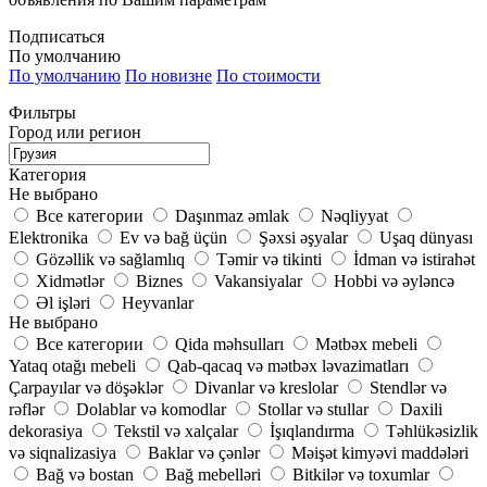
Подписаться
По умолчанию
По умолчанию
По новизне
По стоимости
Фильтры
Город или регион
Категория
Не выбрано
Все категории
Daşınmaz əmlak
Nəqliyyat
Elektronika
Ev və bağ üçün
Şəxsi əşyalar
Uşaq dünyası
Gözəllik və sağlamlıq
Təmir və tikinti
İdman və istirahət
Xidmətlər
Biznes
Vakansiyalar
Hobbi və əyləncə
Əl işləri
Heyvanlar
Не выбрано
Все категории
Qida məhsulları
Mətbəx mebeli
Yataq otağı mebeli
Qab-qacaq və mətbəx ləvazimatları
Çarpayılar və döşəklər
Divanlar və kreslolar
Stendlər və
rəflər
Dolablar və komodlar
Stollar və stullar
Daxili
dekorasiya
Tekstil və xalçalar
İşıqlandırma
Təhlükəsizlik
və siqnalizasiya
Baklar və çənlər
Məişət kimyəvi maddələri
Bağ və bostan
Bağ mebelləri
Bitkilər və toxumlar