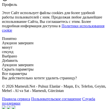
Профиль
Этот Сайт использует файлы cookies для более удобной
работы пользователей с ним. Продолжая любое дальнейшее
использование Сайта, Вы соглашаетесь с этим. Более
подробная информация доступна в
Политики использования
cookie
Понятно
Аукцион завершен
минут
секунд
Выбрано
Добавить
Аукцион завершен
Скрыть параметры
Все параметры
Вы действительно хотите удалить страницу?
© 2026 Marneuli.Net - Pulsuz Elanlar - Maşın, Ev, Telefon, Geyim,
Mebel - Al və Sat - Marneuli, Gürcüstan
Правила сервиса
Пользовательское соглашение
Служба
поддержки