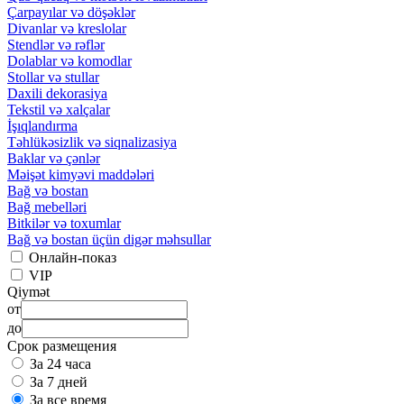
Çarpayılar və döşəklər
Divanlar və kreslolar
Stendlər və rəflər
Dolablar və komodlar
Stollar və stullar
Daxili dekorasiya
Tekstil və xalçalar
İşıqlandırma
Təhlükəsizlik və siqnalizasiya
Baklar və çənlər
Məişət kimyəvi maddələri
Bağ və bostan
Bağ mebelləri
Bitkilər və toxumlar
Bağ və bostan üçün digər məhsullar
Онлайн-показ
VIP
Qiymət
от
до
Срок размещения
За 24 часа
За 7 дней
За все время