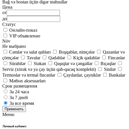
Bağ və bostan üçün digər məhsullar
Цена
от
до
Статус
Онлайн-показ
VIP объявление
Növ
Не выбрано
Cəmlər və salat qabları
Boşqablar, nimçələr
Qazanlar və
çömçələr
Tavalar
Qədəhlər
Kiçik qədəhlər
Fincanlar
Sürahilər
Stəkan
Qaşıqlar və çəngəllər
Bıçaqlar
Serviz (xörək və ya çay üçün qab-qacaq komplekti)
Sinilər
Termoslar və termal fincanlar
Çaydanlar, çayniklər
Bankalar
Mətbəx aksesuarları
Срок размещения
За 24 часа
За 7 дней
За все время
Применить
Меню
Личный кабинет