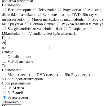
pultlar və proqramlar
Не выбрано
Все категории
Televizorlar
Proyektorlar
Akustika,
dinamiklər, basovkalar
Ev kinoteatrları
DVD, Blu-ray və
media pleyerlər
Musiqi mərkəzləri və maqintafonlar
iPod və
MP3 pleyerlər
Elektron kitablar
Peyk və rəqəmsal televiziya
Səs gücləndiriciləri və qəbulediciləri
Qulaqlıqlar
Mikrofonlar
TV, audio, video üçün aksesuarlar
Цена
от
до
Статус
Онлайн-показ
VIP объявление
Тип
Не выбрано
Медиаплееры
DVD плееры
Blu-Ray плееры
VHS, видеомагнитофоны
Срок размещения
За 24 часа
За 7 дней
За все время
Применить