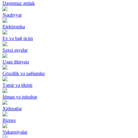
Daşınmaz əmlak
Nəqliyyat
Elektronika
Ev və bağ üçün
Şəxsi əşyalar
Uşaq dünyası
Gözəllik və sağlamlıq
Təmir və tikinti
İdman və istirahət
Xidmətlər
Biznes
Vakansiyalar