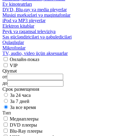
Ev kinoteatrları
DVD, Blu-ray və media pleyerlər
Musiqi mərkəzləri və maqintafonlar
iPod və MP3 pleyerlər
Elektron kitablar
Peyk və rəqəmsal televiziya
Səs gücləndiriciləri və qəbulediciləri
Qulaqlıqlar
Mikrofonlar
TV, audio, video üçün aksesuarlar
Онлайн-показ
VIP
Qiymət
от
до
Срок размещения
За 24 часа
За 7 дней
За все время
Тип
Медиаплееры
DVD плееры
Blu-Ray плееры