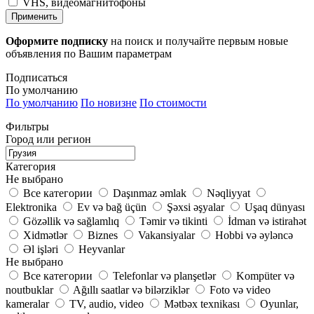
VHS, видеомагнитофоны
Применить
Оформите подписку
на поиск и получайте первым новые
объявления по Вашим параметрам
Подписаться
По умолчанию
По умолчанию
По новизне
По стоимости
Фильтры
Город или регион
Категория
Не выбрано
Все категории
Daşınmaz əmlak
Nəqliyyat
Elektronika
Ev və bağ üçün
Şəxsi əşyalar
Uşaq dünyası
Gözəllik və sağlamlıq
Təmir və tikinti
İdman və istirahət
Xidmətlər
Biznes
Vakansiyalar
Hobbi və əyləncə
Əl işləri
Heyvanlar
Не выбрано
Все категории
Telefonlar və planşetlər
Kompüter və
noutbuklar
Ağıllı saatlar və bilərziklər
Foto və video
kameralar
TV, audio, video
Mətbəx texnikası
Oyunlar,