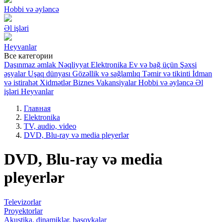
Hobbi və əyləncə
Əl işləri
Heyvanlar
Все категории
Daşınmaz əmlak
Nəqliyyat
Elektronika
Ev və bağ üçün
Şəxsi
əşyalar
Uşaq dünyası
Gözəllik və sağlamlıq
Təmir və tikinti
İdman
və istirahət
Xidmətlər
Biznes
Vakansiyalar
Hobbi və əyləncə
Əl
işləri
Heyvanlar
Главная
Elektronika
TV, audio, video
DVD, Blu-ray və media pleyerlər
DVD, Blu-ray və media
pleyerlər
Televizorlar
Proyektorlar
Akustika, dinamiklər, basovkalar