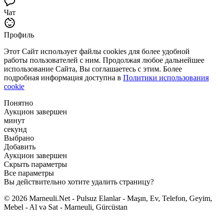
Чат
Профиль
Этот Сайт использует файлы cookies для более удобной
работы пользователей с ним. Продолжая любое дальнейшее
использование Сайта, Вы соглашаетесь с этим. Более
подробная информация доступна в
Политики использования
cookie
Понятно
Аукцион завершен
минут
секунд
Выбрано
Добавить
Аукцион завершен
Скрыть параметры
Все параметры
Вы действительно хотите удалить страницу?
© 2026 Marneuli.Net - Pulsuz Elanlar - Maşın, Ev, Telefon, Geyim,
Mebel - Al və Sat - Marneuli, Gürcüstan