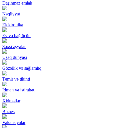
Daşınmaz əmlak
Nəqliyyat
Elektronika
Ev və bağ üçün
Şəxsi əşyalar
Uşaq dünyası
Gözəllik və sağlamlıq
Təmir və tikinti
İdman və istirahət
Xidmətlər
Biznes
Vakansiyalar