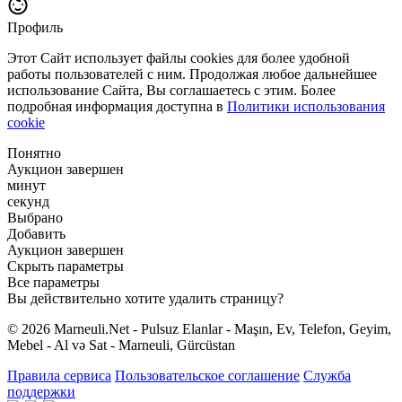
Профиль
Этот Сайт использует файлы cookies для более удобной
работы пользователей с ним. Продолжая любое дальнейшее
использование Сайта, Вы соглашаетесь с этим. Более
подробная информация доступна в
Политики использования
cookie
Понятно
Аукцион завершен
минут
секунд
Выбрано
Добавить
Аукцион завершен
Скрыть параметры
Все параметры
Вы действительно хотите удалить страницу?
© 2026 Marneuli.Net - Pulsuz Elanlar - Maşın, Ev, Telefon, Geyim,
Mebel - Al və Sat - Marneuli, Gürcüstan
Правила сервиса
Пользовательское соглашение
Служба
поддержки