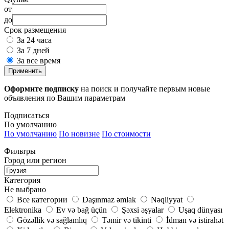
от
до
Срок размещения
За 24 часа
За 7 дней
За все время
Применить
Оформите подписку
на поиск и получайте первым новые
объявления по Вашим параметрам
Подписаться
По умолчанию
По умолчанию
По новизне
По стоимости
Фильтры
Город или регион
Категория
Не выбрано
Все категории
Daşınmaz əmlak
Nəqliyyat
Elektronika
Ev və bağ üçün
Şəxsi əşyalar
Uşaq dünyası
Gözəllik və sağlamlıq
Təmir və tikinti
İdman və istirahət