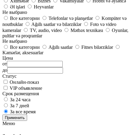
Xidmətlər
Biznes
Vakansiyalar
Hobbi və əyləncə
Əl işləri
Heyvanlar
Не выбрано
Все категории
Telefonlar və planşetlər
Kompüter və
noutbuklar
Ağıllı saatlar və bilərziklər
Foto və video
kameralar
TV, audio, video
Mətbəx texnikası
Oyunlar,
pultlar və proqramlar
Не выбрано
Все категории
Ağıllı saatlar
Fitnes bilərziklər
Kəmərlər, aksesuarlar
Цена
от
до
Статус
Онлайн-показ
VIP объявление
Срок размещения
За 24 часа
За 7 дней
За все время
Применить
Меню