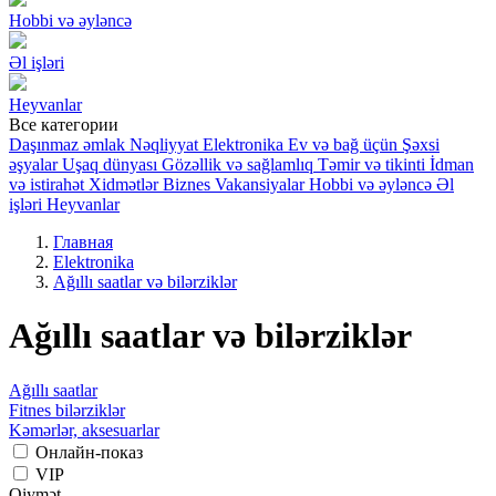
Hobbi və əyləncə
Əl işləri
Heyvanlar
Все категории
Daşınmaz əmlak
Nəqliyyat
Elektronika
Ev və bağ üçün
Şəxsi
əşyalar
Uşaq dünyası
Gözəllik və sağlamlıq
Təmir və tikinti
İdman
və istirahət
Xidmətlər
Biznes
Vakansiyalar
Hobbi və əyləncə
Əl
işləri
Heyvanlar
Главная
Elektronika
Ağıllı saatlar və bilərziklər
Ağıllı saatlar və bilərziklər
Ağıllı saatlar
Fitnes bilərziklər
Kəmərlər, aksesuarlar
Онлайн-показ
VIP
Qiymət