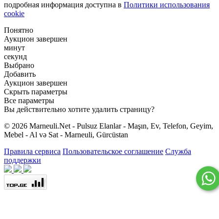
подробная информация доступна в
Политики использования
cookie
Понятно
Аукцион завершен
минут
секунд
Выбрано
Добавить
Аукцион завершен
Скрыть параметры
Все параметры
Вы действительно хотите удалить страницу?
© 2026 Marneuli.Net - Pulsuz Elanlar - Maşın, Ev, Telefon, Geyim,
Mebel - Al və Sat - Marneuli, Gürcüstan
Правила сервиса
Пользовательское соглашение
Служба
поддержки