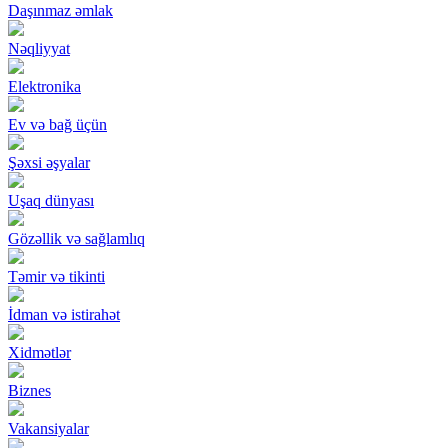
Daşınmaz əmlak
Nəqliyyat
Elektronika
Ev və bağ üçün
Şəxsi əşyalar
Uşaq dünyası
Gözəllik və sağlamlıq
Təmir və tikinti
İdman və istirahət
Xidmətlər
Biznes
Vakansiyalar