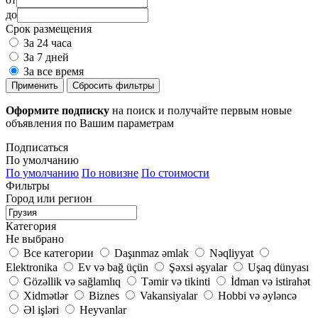
до
Срок размещения
За 24 часа
За 7 дней
За все время
Применить
Сбросить фильтры
Оформите подписку
на поиск и получайте первым новые
объявления по Вашим параметрам
Подписаться
По умолчанию
По умолчанию
По новизне
По стоимости
Фильтры
Город или регион
Категория
Не выбрано
Все категории
Daşınmaz əmlak
Nəqliyyat
Elektronika
Ev və bağ üçün
Şəxsi əşyalar
Uşaq dünyası
Gözəllik və sağlamlıq
Təmir və tikinti
İdman və istirahət
Xidmətlər
Biznes
Vakansiyalar
Hobbi və əyləncə
Əl işləri
Heyvanlar