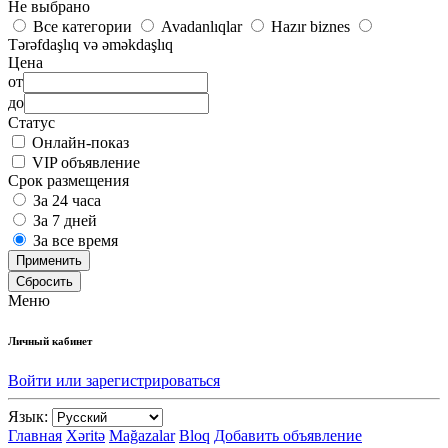
Не выбрано
Все категории
Avadanlıqlar
Hazır biznes
Tərəfdaşlıq və əməkdaşlıq
Цена
от
до
Статус
Онлайн-показ
VIP объявление
Срок размещения
За 24 часа
За 7 дней
За все время
Применить
Сбросить
Меню
Личный кабинет
Войти или зарегистрироваться
Язык:
Главная
Xəritə
Mağazalar
Bloq
Добавить объявление