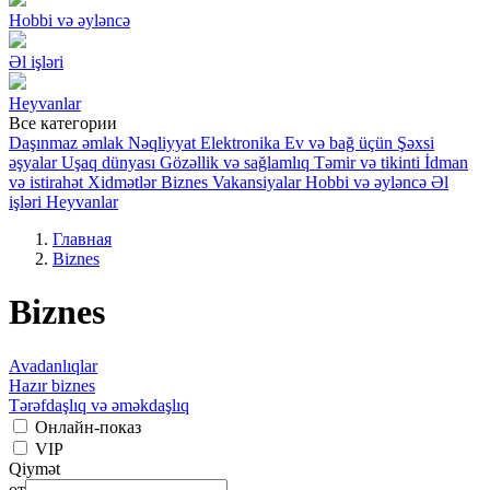
Hobbi və əyləncə
Əl işləri
Heyvanlar
Все категории
Daşınmaz əmlak
Nəqliyyat
Elektronika
Ev və bağ üçün
Şəxsi
əşyalar
Uşaq dünyası
Gözəllik və sağlamlıq
Təmir və tikinti
İdman
və istirahət
Xidmətlər
Biznes
Vakansiyalar
Hobbi və əyləncə
Əl
işləri
Heyvanlar
Главная
Biznes
Biznes
Avadanlıqlar
Hazır biznes
Tərəfdaşlıq və əməkdaşlıq
Онлайн-показ
VIP
Qiymət
от