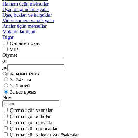
Hamam üçün məhsullar
Uşaq otağı üçün əşyalar
Uşaq bezləri və karşoklar
Video kamera və ratsiyalar
Analar üçün məhsullar
Məktəblilər üçün
Digər
Онлайн-показ
VIP
Qiymət
от
до
Срок размещения
За 24 часа
За 7 дней
За все время
Növ
Çimmə üçün vannalar
Çimmə üçün altlıqlar
Çimmə üçün qamaklar
Çimmə üçün oturacaqlar
Çimmə üçün xalçalar və döşəkçələr