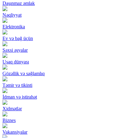
Daşınmaz əmlak
Nəqliyyat
Elektronika
Ev və bağ üçün
Şəxsi əşyalar
Uşaq dünyası
Gözəllik və sağlamlıq
Təmir və tikinti
İdman və istirahət
Xidmətlər
Biznes
Vakansiyalar