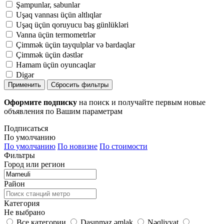
Şampunlar, sabunlar
Uşaq vannası üçün altlıqlar
Uşaq üçün qoruyucu baş günlükləri
Vanna üçün termometrlər
Çimmək üçün tayqulplar və bardaqlar
Çimmək üçün dəstlər
Hamam üçün oyuncaqlar
Digər
Применить
Сбросить фильтры
Оформите подписку
на поиск и получайте первым новые
объявления по Вашим параметрам
Подписаться
По умолчанию
По умолчанию
По новизне
По стоимости
Фильтры
Город или регион
Район
Категория
Не выбрано
Все категории
Daşınmaz əmlak
Nəqliyyat