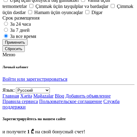
Uşaq üçün qoruyucu baş günlükləri
Vanna üçün
termometrlər
Çimmək üçün tayqulplar və bardaqlar
Çimmək
üçün dəstlər
Hamam üçün oyuncaqlar
Digər
Срок размещения
За 24 часа
За 7 дней
За все время
Применить
Сбросить
Меню
Личный кабинет
Войти или зарегистрироваться
Язык:
Главная
Xəritə
Mağazalar
Bloq
Добавить объявление
Правила сервиса
Пользовательское соглашение
Служба
поддержки
Зарегистрируйтесь на нашем сайте
и получите
1 ₾
на свой бонусный счет!