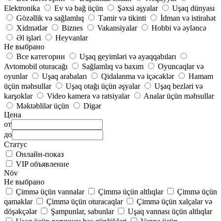
Elektronika
Ev və bağ üçün
Şəxsi əşyalar
Uşaq dünyası
Gözəllik və sağlamlıq
Təmir və tikinti
İdman və istirahət
Xidmətlər
Biznes
Vakansiyalar
Hobbi və əyləncə
Əl işləri
Heyvanlar
Не выбрано
Все категории
Uşaq geyimləri və ayaqqabıları
Avtomobil oturacağı
Sağlamlıq və baxım
Oyuncaqlar və
oyunlar
Uşaq arabaları
Qidalanma və içəcəklər
Hamam
üçün məhsullar
Uşaq otağı üçün əşyalar
Uşaq bezləri və
karşoklar
Video kamera və ratsiyalar
Analar üçün məhsullar
Məktəblilər üçün
Digər
Цена
от
до
Статус
Онлайн-показ
VIP объявление
Növ
Не выбрано
Çimmə üçün vannalar
Çimmə üçün altlıqlar
Çimmə üçün
qamaklar
Çimmə üçün oturacaqlar
Çimmə üçün xalçalar və
döşəkçələr
Şampunlar, sabunlar
Uşaq vannası üçün altlıqlar