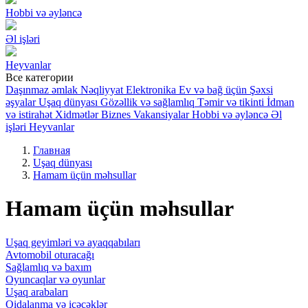
Hobbi və əyləncə
Əl işləri
Heyvanlar
Все категории
Daşınmaz əmlak
Nəqliyyat
Elektronika
Ev və bağ üçün
Şəxsi
əşyalar
Uşaq dünyası
Gözəllik və sağlamlıq
Təmir və tikinti
İdman
və istirahət
Xidmətlər
Biznes
Vakansiyalar
Hobbi və əyləncə
Əl
işləri
Heyvanlar
Главная
Uşaq dünyası
Hamam üçün məhsullar
Hamam üçün məhsullar
Uşaq geyimləri və ayaqqabıları
Avtomobil oturacağı
Sağlamlıq və baxım
Oyuncaqlar və oyunlar
Uşaq arabaları
Qidalanma və içəcəklər