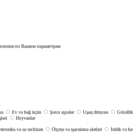
явления по Вашим параметрам
ka
Ev və bağ üçün
Şəxsi əşyalar
Uşaq dünyası
Gözəllik
şləri
Heyvanlar
ntexnika və su təchizatı
Ölçmə və işarələmə alətləri
İstilik və h