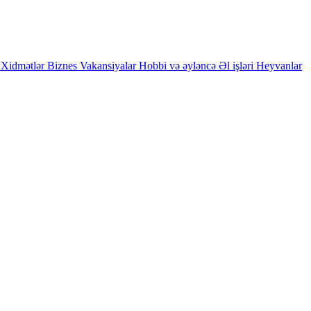
Xidmətlər
Biznes
Vakansiyalar
Hobbi və əyləncə
Əl işləri
Heyvanlar