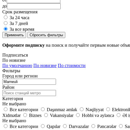
до
Срок размещения
За 24 часа
За 7 дней
За все время
Применить
Сбросить фильтры
Оформите подписку
на поиск и получайте первым новые объ
Подписаться
По новизне
По умолчанию
По новизне
По стоимости
Фильтры
Город или регион
Район
Категория
Не выбрано
Все категории
Daşınmaz əmlak
Nəqliyyat
Elektroni
Xidmətlər
Biznes
Vakansiyalar
Hobbi və əyləncə
Əl i
Не выбрано
Все категории
Qapılar
Darvazalar
Pəncərələr
Sa