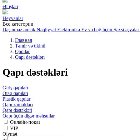
Əl işləri
Heyvanlar
Все категории
Daşınmaz əmlak
Nəqliyyat
Elektronika
Ev və bağ üçün
Şəxsi əşyalar
Главная
Təmir və tikinti
Qapılar
Qapı dəstəkləri
Qapı dəstəkləri
Giriş qapıları
Otaq qapıları
Plastik qapılar
Qapı zamokları
Qapı dəstəkləri
Qapı üçün digər məhsullar
Онлайн-показ
VIP
Qiymət
от