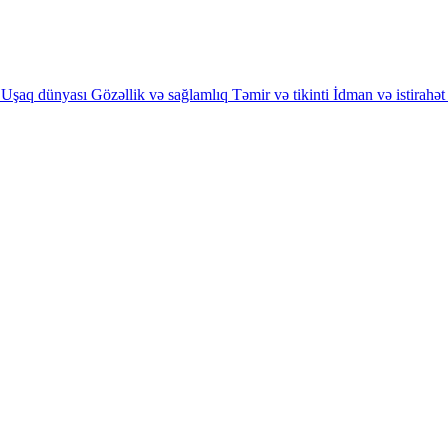
Uşaq dünyası
Gözəllik və sağlamlıq
Təmir və tikinti
İdman və istirahət