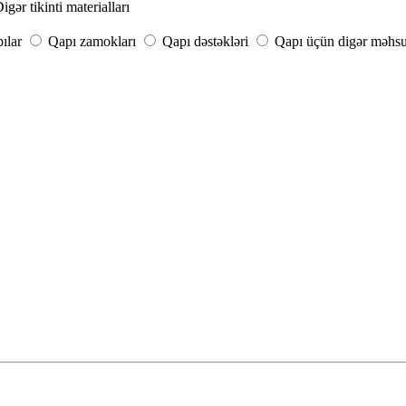
igər tikinti materialları
pılar
Qapı zamokları
Qapı dəstəkləri
Qapı üçün digər məhsu