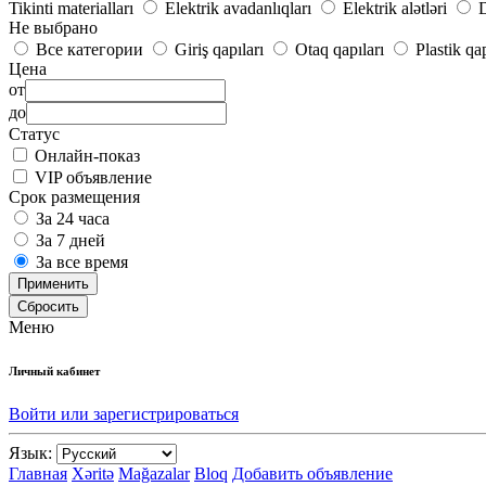
Tikinti materialları
Elektrik avadanlıqları
Elektrik alətləri
D
Не выбрано
Все категории
Giriş qapıları
Otaq qapıları
Plastik qa
Цена
от
до
Статус
Онлайн-показ
VIP объявление
Срок размещения
За 24 часа
За 7 дней
За все время
Применить
Сбросить
Меню
Личный кабинет
Войти или зарегистрироваться
Язык:
Главная
Xəritə
Mağazalar
Bloq
Добавить объявление