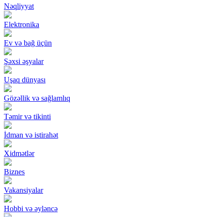
Nəqliyyat
Elektronika
Ev və bağ üçün
Şəxsi əşyalar
Uşaq dünyası
Gözəllik və sağlamlıq
Təmir və tikinti
İdman və istirahət
Xidmətlər
Biznes
Vakansiyalar
Hobbi və əyləncə