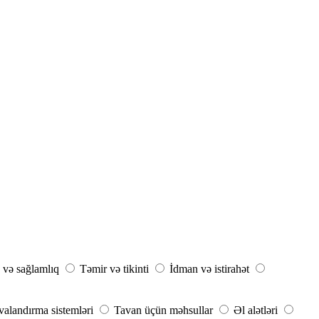
 və sağlamlıq
Təmir və tikinti
İdman və istirahət
avalandırma sistemləri
Tavan üçün məhsullar
Əl alətləri