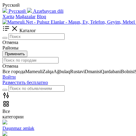
Русский
Русский
Azərbaycan dili
Xəritə
Mağazalar
Bloq
Каталог
Отмена
Районы
Применить
Отмена
Все города
Marneuli
Zalqa
Ağbulaq
Rustavi
Dmanisi
Qardabani
Bolnisi
Войти
Разместить бесплатно
Все
категории
Daşınmaz əmlak