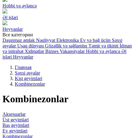
Hobbi və əyləncə
Əl işləri
Heyvanlar
Все категории
Daşınmaz əmlak
Nəqliyyat
Elektronika
Ev və bağ üçün
Şəxsi
əşyalar
Uşaq dünyası
Gözəllik və sağlamlıq
Təmir və tikinti
İdman
və istirahət
Xidmətlər
Biznes
Vakansiyalar
Hobbi və əyləncə
Əl
işləri
Heyvanlar
Главная
Şəxsi əşyalar
Kişi geyimləri
Kombinezonlar
Kombinezonlar
Aksesuarlar
Üst geyimləri
Baş geyimləri
Ev geyimləri
Kombinezonlar