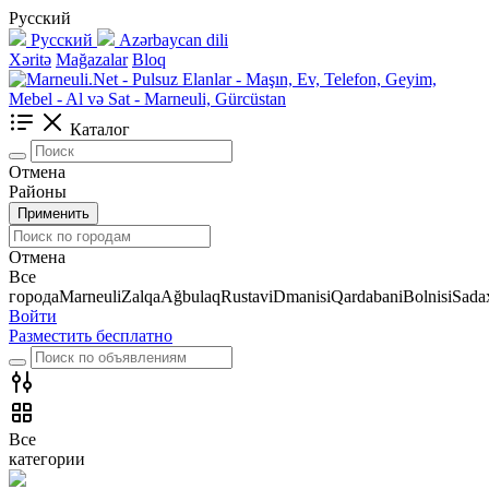
Русский
Русский
Azərbaycan dili
Xəritə
Mağazalar
Bloq
Каталог
Отмена
Районы
Применить
Отмена
Все
города
Marneuli
Zalqa
Ağbulaq
Rustavi
Dmanisi
Qardabani
Bolnisi
Sadax
Войти
Разместить бесплатно
Все
категории