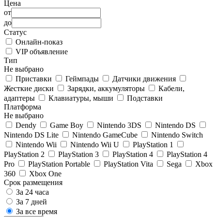
Цена
от
до
Статус
Онлайн-показ
VIP объявление
Тип
Не выбрано
Приставки
Геймпады
Датчики движения
Жесткие диски
Зарядки, аккумуляторы
Кабели,
адаптеры
Клавиатуры, мыши
Подставки
Платформа
Не выбрано
Dendy
Game Boy
Nintendo 3DS
Nintendo DS
Nintendo DS Lite
Nintendo GameCube
Nintendo Switch
Nintendo Wii
Nintendo Wii U
PlayStation 1
PlayStation 2
PlayStation 3
PlayStation 4
PlayStation 4
Pro
PlayStation Portable
PlayStation Vita
Sega
Xbox
360
Xbox One
Срок размещения
За 24 часа
За 7 дней
За все время