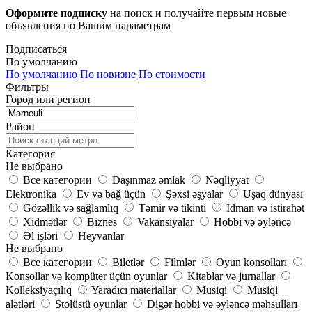
Оформите подписку
на поиск и получайте первым новые
объявления по Вашим параметрам
Подписаться
По умолчанию
По умолчанию
По новизне
По стоимости
Фильтры
Город или регион
Район
Категория
Не выбрано
Все категории
Daşınmaz əmlak
Nəqliyyat
Elektronika
Ev və bağ üçün
Şəxsi əşyalar
Uşaq dünyası
Gözəllik və sağlamlıq
Təmir və tikinti
İdman və istirahət
Xidmətlər
Biznes
Vakansiyalar
Hobbi və əyləncə
Əl işləri
Heyvanlar
Не выбрано
Все категории
Biletlər
Filmlər
Oyun konsolları
Konsollar və kompüter üçün oyunlar
Kitablar və jurnallar
Kolleksiyaçılıq
Yaradıcı materiallar
Musiqi
Musiqi
alətləri
Stolüstü oyunlar
Digər hobbi və əyləncə məhsulları