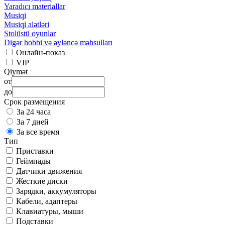
Yaradıcı materiallar
Musiqi
Musiqi alətləri
Stolüstü oyunlar
Digər hobbi və əyləncə məhsulları
Онлайн-показ
VIP
Qiymət
от
до
Срок размещения
За 24 часа
За 7 дней
За все время
Тип
Приставки
Геймпады
Датчики движения
Жесткие диски
Зарядки, аккумуляторы
Кабели, адаптеры
Клавиатуры, мыши
Подставки