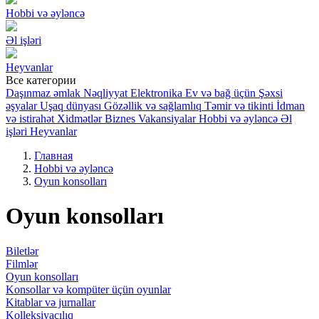
Hobbi və əyləncə
Əl işləri
Heyvanlar
Все категории
Daşınmaz əmlak
Nəqliyyat
Elektronika
Ev və bağ üçün
Şəxsi
əşyalar
Uşaq dünyası
Gözəllik və sağlamlıq
Təmir və tikinti
İdman
və istirahət
Xidmətlər
Biznes
Vakansiyalar
Hobbi və əyləncə
Əl
işləri
Heyvanlar
Главная
Hobbi və əyləncə
Oyun konsolları
Oyun konsolları
Biletlər
Filmlər
Oyun konsolları
Konsollar və kompüter üçün oyunlar
Kitablar və jurnallar
Kolleksiyaçılıq