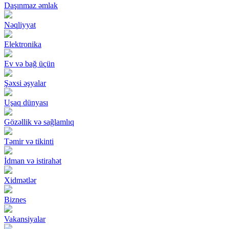
Daşınmaz əmlak
Nəqliyyat
Elektronika
Ev və bağ üçün
Şəxsi əşyalar
Uşaq dünyası
Gözəllik və sağlamlıq
Təmir və tikinti
İdman və istirahət
Xidmətlər
Biznes
Vakansiyalar