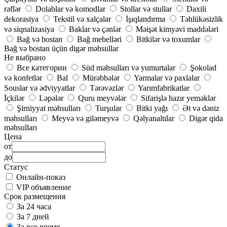
rəflər
Dolablar və komodlar
Stollar və stullar
Daxili
dekorasiya
Tekstil və xalçalar
İşıqlandırma
Təhlükəsizlik
və siqnalizasiya
Baklar və çənlər
Məişət kimyəvi maddələri
Bağ və bostan
Bağ mebelləri
Bitkilər və toxumlar
Bağ və bostan üçün digər məhsullar
Не выбрано
Все категории
Süd məhsulları və yumurtalar
Şokolad
və konfetlər
Bal
Mürəbbələr
Yarmalar və paxlalar
Souslar və ədviyyatlar
Tərəvəzlər
Yarımfabrikatlar
İçkilər
Ləpələr
Quru meyvələr
Sifarişlə hazır yeməklər
Şirniyyat məhsulları
Turşular
Bitki yağı
Ət və dəniz
məhsulları
Meyvə və giləmeyvə
Qəlyanaltılar
Digər qida
məhsulları
Цена
от
до
Статус
Онлайн-показ
VIP объявление
Срок размещения
За 24 часа
За 7 дней
За все время