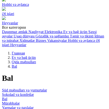
Hobbi və əyləncə
Əl işləri
Heyvanlar
Все категории
Daşınmaz əmlak
Nəqliyyat
Elektronika
Ev və bağ üçün
Şəxsi
əşyalar
Uşaq dünyası
Gözəllik və sağlamlıq
Təmir və tikinti
İdman
və istirahət
Xidmətlər
Biznes
Vakansiyalar
Hobbi və əyləncə
Əl
işləri
Heyvanlar
Главная
Ev və bağ üçün
Qida məhsulları
Bal
Bal
Süd məhsulları və yumurtalar
Şokolad və konfetlər
Bal
Mürəbbələr
Yarmalar və paxlalar