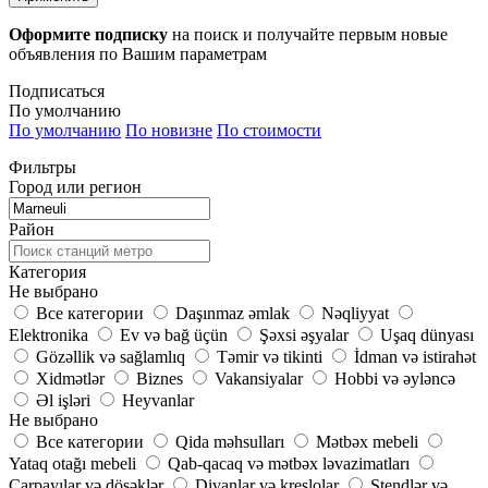
Оформите подписку
на поиск и получайте первым новые
объявления по Вашим параметрам
Подписаться
По умолчанию
По умолчанию
По новизне
По стоимости
Фильтры
Город или регион
Район
Категория
Не выбрано
Все категории
Daşınmaz əmlak
Nəqliyyat
Elektronika
Ev və bağ üçün
Şəxsi əşyalar
Uşaq dünyası
Gözəllik və sağlamlıq
Təmir və tikinti
İdman və istirahət
Xidmətlər
Biznes
Vakansiyalar
Hobbi və əyləncə
Əl işləri
Heyvanlar
Не выбрано
Все категории
Qida məhsulları
Mətbəx mebeli
Yataq otağı mebeli
Qab-qacaq və mətbəx ləvazimatları
Çarpayılar və döşəklər
Divanlar və kreslolar
Stendlər və