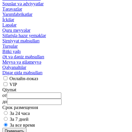
Souslar və ədviyyatlar
Tərəvəzlər
Yarımfabrikatlar
İçkilər
Ləpələr
Quru meyvələr
Sifarişlə hazır yeməklər
Şirniyyat məhsulları
Turşular
Bitki yağı
Ət və dəniz məhsulları
Meyvə və giləmeyvə
Qəlyanaltılar
Digər qida məhsulları
Онлайн-показ
VIP
Qiymət
от
до
Срок размещения
За 24 часа
За 7 дней
За все время
Применить