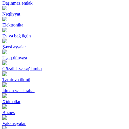
Daşınmaz əmlak
Nəqliyyat
Elektronika
Ev və bağ üçün
Şəxsi əşyalar
Uşaq dünyası
Gözəllik və sağlamlıq
Təmir və tikinti
İdman və istirahət
Xidmətlər
Biznes
Vakansiyalar