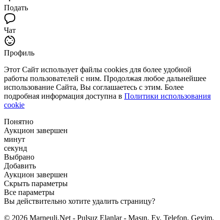
Подать
Чат
Профиль
Этот Сайт использует файлы cookies для более удобной
работы пользователей с ним. Продолжая любое дальнейшее
использование Сайта, Вы соглашаетесь с этим. Более
подробная информация доступна в
Политики использования
cookie
Понятно
Аукцион завершен
минут
секунд
Выбрано
Добавить
Аукцион завершен
Скрыть параметры
Все параметры
Вы действительно хотите удалить страницу?
© 2026 Marneuli.Net - Pulsuz Elanlar - Maşın, Ev, Telefon, Geyim,