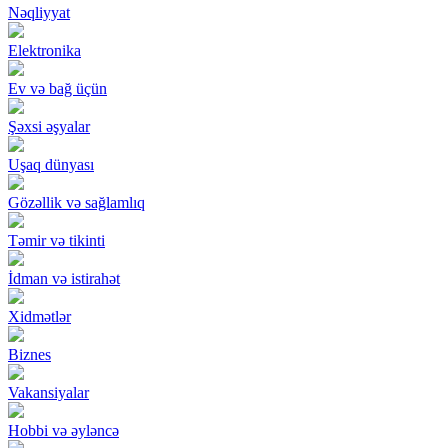
Nəqliyyat
Elektronika
Ev və bağ üçün
Şəxsi əşyalar
Uşaq dünyası
Gözəllik və sağlamlıq
Təmir və tikinti
İdman və istirahət
Xidmətlər
Biznes
Vakansiyalar
Hobbi və əyləncə