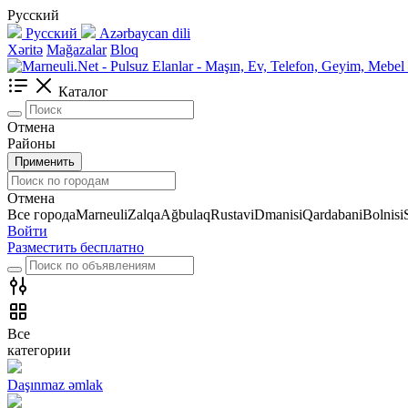
Русский
Русский
Azərbaycan dili
Xəritə
Mağazalar
Bloq
Каталог
Отмена
Районы
Применить
Отмена
Все города
Marneuli
Zalqa
Ağbulaq
Rustavi
Dmanisi
Qardabani
Bolnisi
Войти
Разместить бесплатно
Все
категории
Daşınmaz əmlak