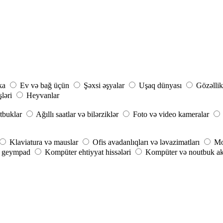
ka
Ev və bağ üçün
Şəxsi əşyalar
Uşaq dünyası
Gözəllik
şləri
Heyvanlar
tbuklar
Ağıllı saatlar və bilərziklər
Foto və video kameralar
Klaviatura və mauslar
Ofis avadanlıqları və ləvazimatları
Mo
, geympad
Kompüter ehtiyyat hissələri
Kompüter və noutbuk aks