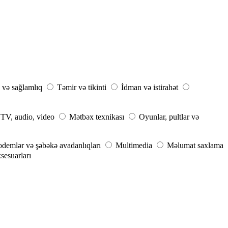
 və sağlamlıq
Təmir və tikinti
İdman və istirahət
TV, audio, video
Mətbəx texnikası
Oyunlar, pultlar və
demlər və şəbəkə avadanlıqları
Multimedia
Məlumat saxlama
esuarları