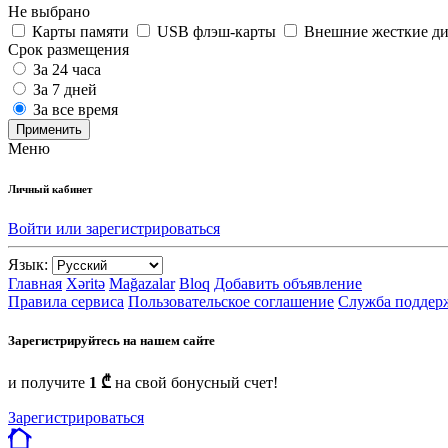
Не выбрано
Карты памяти
USB флэш-карты
Внешние жесткие д
Срок размещения
За 24 часа
За 7 дней
За все время
Применить
Меню
Личный кабинет
Войти или зарегистрироваться
Язык:
Главная
Xəritə
Mağazalar
Bloq
Добавить объявление
Правила сервиса
Пользовательское соглашение
Служба поддер
Зарегистрируйтесь на нашем сайте
и получите
1 ₾
на свой бонусный счет!
Зарегистрироваться