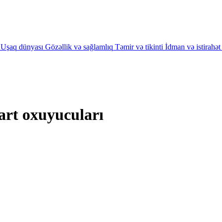
Uşaq dünyası
Gözəllik və sağlamlıq
Təmir və tikinti
İdman və istirahət
art oxuyucuları