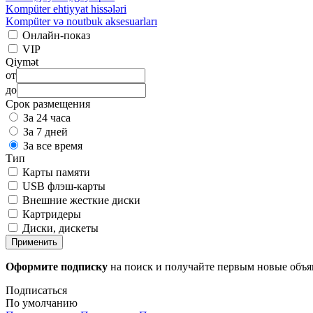
Kompüter ehtiyyat hissələri
Kompüter və noutbuk aksesuarları
Онлайн-показ
VIP
Qiymət
от
до
Срок размещения
За 24 часа
За 7 дней
За все время
Тип
Карты памяти
USB флэш-карты
Внешние жесткие диски
Картридеры
Диски, дискеты
Применить
Оформите подписку
на поиск и получайте первым новые объ
Подписаться
По умолчанию