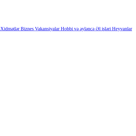
Xidmətlər
Biznes
Vakansiyalar
Hobbi və əyləncə
Əl işləri
Heyvanlar