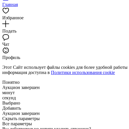
Главная
Избранное
Подать
Чат
Профиль
Этот Сайт использует файлы cookies для более удобной работы
информация доступна в
Политики использования cookie
Понятно
Аукцион завершен
минут
секунд
Выбрано
Добавить
Аукцион завершен
Скрыть параметры
Все параметры
Вы действительно хотите удалить страницу?