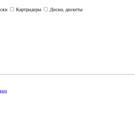
иски
Картридеры
Диски, дискеты
жки