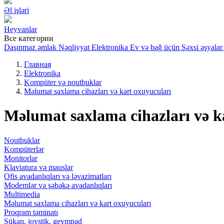
Əl işləri
Heyvanlar
Все категории
Daşınmaz əmlak
Nəqliyyat
Elektronika
Ev və bağ üçün
Şəxsi əşyalar
Главная
Elektronika
Kompüter və noutbuklar
Məlumat saxlama cihazları və kart oxuyucuları
Məlumat saxlama cihazları və k
Noutbuklar
Kompüterlər
Monitorlar
Klaviatura və mauslar
Ofis avadanlıqları və ləvazimatları
Modemlər və şəbəkə avadanlıqları
Multimedia
Məlumat saxlama cihazları və kart oxuyucuları
Proqram təminatı
Sükan, joystik, geympad