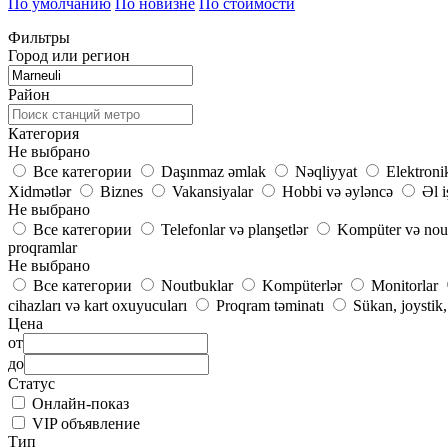
По умолчанию
По новизне
По стоимости
Фильтры
Город или регион
Район
Категория
Не выбрано
Все категории
Daşınmaz əmlak
Nəqliyyat
Elektroni
Xidmətlər
Biznes
Vakansiyalar
Hobbi və əyləncə
Əl i
Не выбрано
Все категории
Telefonlar və planşetlər
Kompüter və nou
proqramlar
Не выбрано
Все категории
Noutbuklar
Kompüterlər
Monitorlar
cihazları və kart oxuyucuları
Proqram təminatı
Sükan, joystik
Цена
от
до
Статус
Онлайн-показ
VIP объявление
Тип